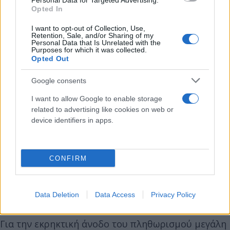
Personal Data for Targeted Advertising.
Opted In
I want to opt-out of Collection, Use,
Retention, Sale, and/or Sharing of my
Personal Data that Is Unrelated with the
Purposes for which it was collected.
Opted Out
Google consents
I want to allow Google to enable storage
related to advertising like cookies on web or
Μεταξύ των επιμέρους χωρών το μικρότερο
device identifiers in apps.
ποσοστό καταγράφεται σε Γαλλία και Μάλτα (6,8%)
και την Φινλανδία (8%).
CONFIRM
Η Εσθονία έχει 23,2%, η Λετονία 21,3% και η
Λιθουανία 20,9%.
Data Deletion
Data Access
Privacy Policy
Για την εκρηκτική άνοδο του πληθωρισμού μεγάλη