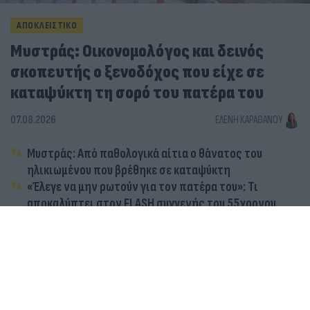
ΑΠΟΚΛΕΙΣΤΙΚΟ
Μυστράς: Οικονομολόγος και δεινός
σκοπευτής ο ξενοδόχος που είχε σε
καταψύκτη τη σορό του πατέρα του
07.08.2026
ΕΛΈΝΗ ΚΑΡΑΘΆΝΟΥ
Μυστράς: Από παθολογικά αίτια ο θάνατος του
ηλικιωμένου που βρέθηκε σε καταψύκτη
«Έλεγε να μην ρωτούν για τον πατέρα του»: Τι
αποκαλύπτει στον FLASH συγγενής του 55χρονου
ξενοδόχου