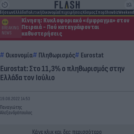
ιδήσεων
Ελλάδα
Πολιτική
Οικονομία
Επιχειρήσεις
Κόσμος
Σπορ
Showbiz
Weekend
Κίνηση: Κυκλοφοριακό «έμφραγμα» στον
Πειραιά - Πού καταγράφονται
BREAKING
καθυστερήσεις
NEWS
Οικονομία
Πληθωρισμός
Eurostat
Eurostat: Στο 11,3% ο πληθωρισμός στην
Ελλάδα τον Ιούλιο
19.08.2022 14:53
Παναγιώτης
Αλεξανδρόπουλος
Κάνε κλικ και δες περισσότερο