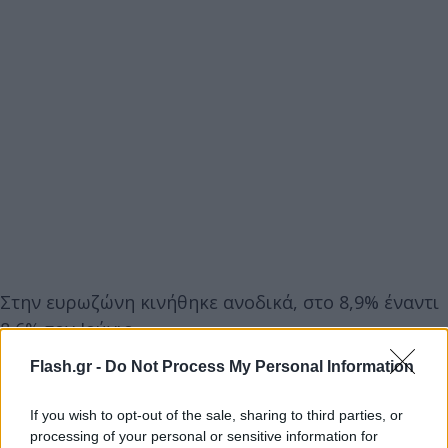
Στην ευρωζώνη κινήθηκε ανοδικά, στο 8,9% έναντι
8,6% τον Ιούνιο.
Flash.gr -
Do Not Process My Personal Information
Στο σύνολο της Ευρωπαϊκής Ένωσης το ποσοστό
φτάνει το 9,8% τον Ιούλιο έναντι 9,6% τον αμέσως
If you wish to opt-out of the sale, sharing to third parties, or
processing of your personal or sensitive information for
προηγούμενο μήνα.