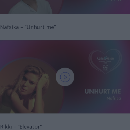
Nafsika – “Unhurt me”
Rikki – “Elevator”