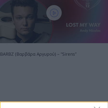
BARBZ (Βαρβάρα Αργυρού) – “Sirens”