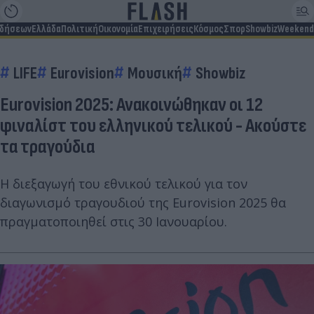
ιδήσεων
Ελλάδα
Πολιτική
Οικονομία
Επιχειρήσεις
Κόσμος
Σπορ
Showbiz
Weekend
LIFE
Eurovision
Μουσική
Showbiz
Eurovision 2025: Ανακοινώθηκαν οι 12
φιναλίστ του ελληνικού τελικού - Ακούστε
τα τραγούδια
Η διεξαγωγή του εθνικού τελικού για τον
διαγωνισμό τραγουδιού της Eurovision 2025 θα
πραγματοποιηθεί στις 30 Ιανουαρίου.