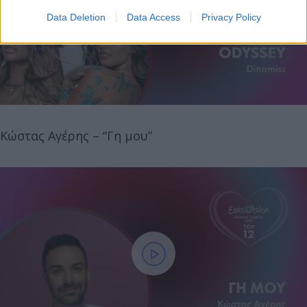
Data Deletion
Data Access
Privacy Policy
Κώστας Αγέρης – “Γη μου”