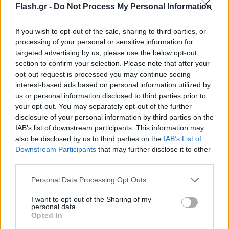
Flash.gr -
Do Not Process My Personal Information
If you wish to opt-out of the sale, sharing to third parties, or
processing of your personal or sensitive information for
targeted advertising by us, please use the below opt-out
section to confirm your selection. Please note that after your
opt-out request is processed you may continue seeing
interest-based ads based on personal information utilized by
us or personal information disclosed to third parties prior to
your opt-out. You may separately opt-out of the further
disclosure of your personal information by third parties on the
IAB’s list of downstream participants. This information may
also be disclosed by us to third parties on the
IAB’s List of
Downstream Participants
that may further disclose it to other
third parties.
Please note that this website/app uses one or more Google
Personal Data Processing Opt Outs
services and may gather and store information including but
not limited to your visit or usage behaviour. You may click to
I want to opt-out of the Sharing of my
personal data.
grant or deny consent to Google and its third-party tags to
Opted In
use your data for below specified purposes in below Google