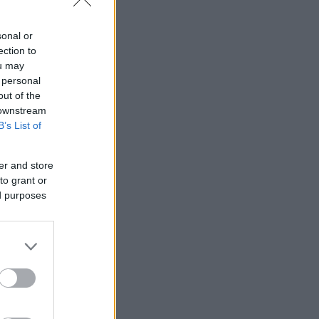
sonal or
ection to
ou may
 personal
out of the
 downstream
B’s List of
er and store
to grant or
ed purposes