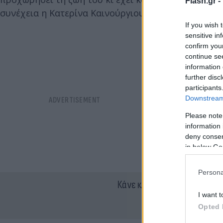
Flash.gr -
συνέχεια η Κατερίνα Καινούργιου.
If you wish 
sensitive in
confirm you
continue se
information 
further disc
participants
Downstream 
Please note
information 
deny consent
in below Go
Persona
Κάνε κλικ και δες περισσότ
I want t
Opted 