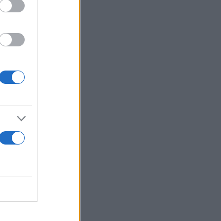
,
τομα
οι την
 τα