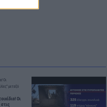
οικίδια! Οι
 στις