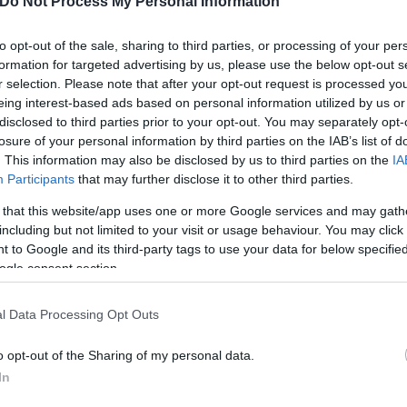
Do Not Process My Personal Information
to opt-out of the sale, sharing to third parties, or processing of your per
formation for targeted advertising by us, please use the below opt-out s
r selection. Please note that after your opt-out request is processed y
eing interest-based ads based on personal information utilized by us or
disclosed to third parties prior to your opt-out. You may separately opt-
losure of your personal information by third parties on the IAB’s list of
. This information may also be disclosed by us to third parties on the
IA
Participants
that may further disclose it to other third parties.
 that this website/app uses one or more Google services and may gath
including but not limited to your visit or usage behaviour. You may click 
 to Google and its third-party tags to use your data for below specifi
ogle consent section.
l Data Processing Opt Outs
ερο
Flash.gr
στην αναζήτηση της
Google
o opt-out of the Sharing of my personal data.
In