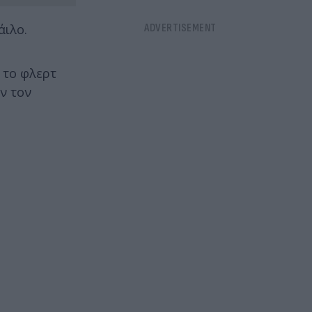
άιλο.
 το φλερτ
ν τον