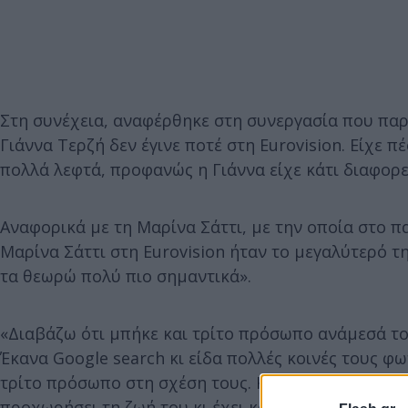
Στη συνέχεια, αναφέρθηκε στη συνεργασία που παρα
Γιάννα Τερζή δεν έγινε ποτέ στη Eurovision. Είχε π
πολλά λεφτά, προφανώς η Γιάννα είχε κάτι διαφορετ
Αναφορικά με τη Μαρίνα Σάττι, με την οποία στο π
Μαρίνα Σάττι στη Eurovision ήταν το μεγαλύτερό 
τα θεωρώ πολύ πιο σημαντικά».
«Διαβάζω ότι μπήκε και τρίτο πρόσωπο ανάμεσά το
Έκανα Google search κι είδα πολλές κοινές τους φ
τρίτο πρόσωπο στη σχέση τους. Κάτι το οποίο δεν έ
προχωρήσει τη ζωή του κι έχει κάνει οικογένεια και