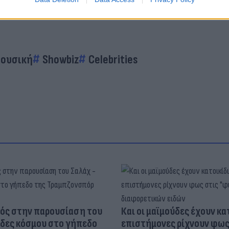
ουσική
Showbiz
Celebrities
ός στην παρουσίαση του
Και οι μαϊμούδες έχουν κατ
άδες κόσμου στο γήπεδο
επιστήμονες ρίχνουν φως