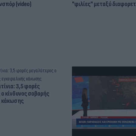
σπόρ (video)
"φιλίες" μεταξύ διαφορε
τίνια: 3,5 φορές
 ο κίνδυνος σοβαρής
ς κάκωσης