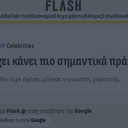
λάδα
Πολιτική
Οικονομία
Επιχειρήσεις
Κόσμος
Σπορ
Showb
z
Celebrities
χει κάνει πιο σημαντικά πρ
θόν είχε σχέση, μίλησε ο γνωστός χορευτής.
ερο
Flash.gr
στην αναζήτηση της
Google