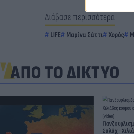
Διάβασε περισσότερα
LIFE
Μαρίνα Σάττι
Χορός
Μ
ΑΠΟ ΤΟ ΔΙΚΤΥΟ
Πανζουρλισμ
Σαλάχ - Χιλι