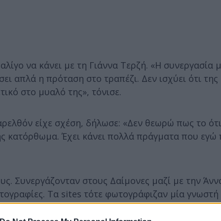
λίγο να κάνει με τη Γιάννα Τερζή. «Η συνεργασία 
έσει απλά η πρόταση στο τραπέζι. Δεν ισχύει ότι της
ικό στο μυαλό της», τόνισε.
αρελθόν είχε σχέση, δήλωσε: «Δεν θεωρώ πως το ότι
της κατόρθωμα. Έχει κάνει πολλά πράγματα που εγώ
υς. Συνεργάζονταν στους Δαίμονες μαζί με την Άνν
ωτογραφίες. Τα sites τότε φωτογράφιζαν μία γνωστή
χει επιβεβαιωθεί. Μου ταιριάζουν πάντως. Μία χαρά
 η Μαρίνα έχει προχωρήσει, αλλά δεν είναι κακό», ε