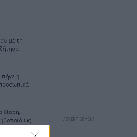
μου με τη
 ζήτησα
 πήγε η
 προσωπικά
α Βίσση.
 ηθοποιό ως
 ο Ιβάν έχει
ίπε στη