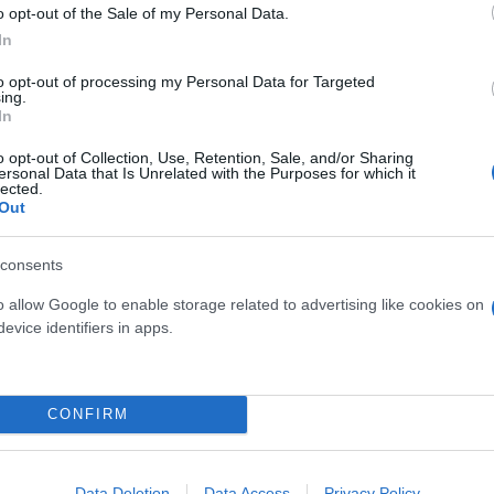
o opt-out of the Sale of my Personal Data.
In
to opt-out of processing my Personal Data for Targeted
ing.
In
o opt-out of Collection, Use, Retention, Sale, and/or Sharing
ersonal Data that Is Unrelated with the Purposes for which it
 ευρώ νυχτοκάματο -«Γύρισε την πλάτη» σε Βίσση
lected.
Out
σης κόσμου στη συναυλία της στη ΔΕΘ - 10.000 ά
consents
o allow Google to enable storage related to advertising like cookies on
old out παράσταση του Ηρωδείου «Ικέτιδες» - Ποι
evice identifiers in apps.
ό στη Eurovision: Ειλικρινής αντίδραση - Στα
CONFIRM
ν οι 12 φιναλίστ του ελληνικού τελικού - Ακούστε
Data Deletion
Data Access
Privacy Policy