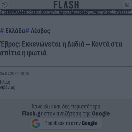
ιδήσεων
Ελλάδα
Πολιτική
Οικονομία
Επιχειρήσεις
Κόσμος
Σπορ
Showbiz
Weekend
Ελλάδα
Λέσβος
Έβρος: Εκκενώνεται η Δαδιά – Κοντά στα
σπίτια η φωτιά
24.07.2022 00:15
Ηλίας
Λιβάνιος
Κάνε κλικ και δες περισσότερο
Flash.gr
στην αναζήτηση της
Google