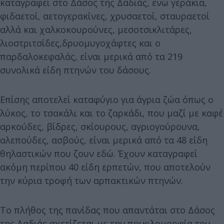
καταγραφεί στο Δάσος της Δαδιάς, ενώ γεράκια,
φιδαετοί, αετογερακίνες, χρυσαετοί, σταυραετοί
αλλά και χαλκοκουρούνες, μεσοτσικλιτάρες,
λιοστριτσίδες,δρυομυγοχάφτες και ο
παρδαλοκεφαλάς, είναι μερικά από τα 219
συνολικά είδη πτηνών του δάσους.
Επίσης αποτελεί καταφύγιο για άγρια ζώα όπως ο
λύκος, το τσακάλι και το ζαρκάδι, που μαζί με καφέ
αρκούδες, βίδρες, σκίουρους, αγριογούρουνα,
αλεπούδες, ασβούς, είναι μερικά από τα 48 είδη
θηλαστικών που ζουν εδώ. Έχουν καταγραφεί
ακόμη περίπου 40 είδη ερπετών, που αποτελούν
την κύρια τροφή των αρπακτικών πτηνών.
Το πλήθος της πανίδας που απαντάται στο Δάσος
της Δαδιάς σχετίζεται με την ποικιλομορφία του