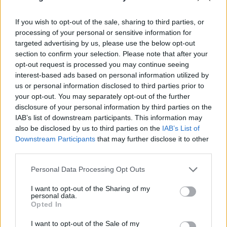
που εκδηλώθηκαν το τελευταίο 24ωρο, ενώ υψηλός
είναι ο κίνδυνος πυρκαγιάς και για την Κυριακή
If you wish to opt-out of the sale, sharing to third parties, or
processing of your personal or sensitive information for
που η θερμοκρασία θα ξεπεράσει τους 40 βαθμούς.
targeted advertising by us, please use the below opt-out
section to confirm your selection. Please note that after your
Η σημασία του δάσους της Δαδιάς
opt-out request is processed you may continue seeing
interest-based ads based on personal information utilized by
us or personal information disclosed to third parties prior to
Το δάσος της Δαδιάς είναι ένα μοναδικό φυσικό
your opt-out. You may separately opt-out of the further
disclosure of your personal information by third parties on the
τοπίο με εξαιρετική σημασία για την οικολογία
IAB’s list of downstream participants. This information may
ολόκληρης της Ευρώπης, όπου εκτείνεται σε 73.000
also be disclosed by us to third parties on the
IAB’s List of
στρέμματα, σε δύο ζώνες αυστηρής προστασίας,
Downstream Participants
that may further disclose it to other
περίπου στο μέσο του νομού Έβρου. Ξεκινάει από
third parties.
τις ανατολικές απολήξεις της οροσειράς της
Please note that this website/app uses one or more Google
Personal Data Processing Opt Outs
Ροδόπης και φτάνει ανατολικά μέχρι το χωριό της
services and may gather and store information including but
not limited to your visit or usage behaviour. You may click to
I want to opt-out of the Sharing of my
Δαδιάς.
personal data.
grant or deny consent to Google and its third-party tags to
Opted In
use your data for below specified purposes in below Google
Η περιοχή είναι προστατευόμενη από το 1980 και
consent section.
I want to opt-out of the Sale of my