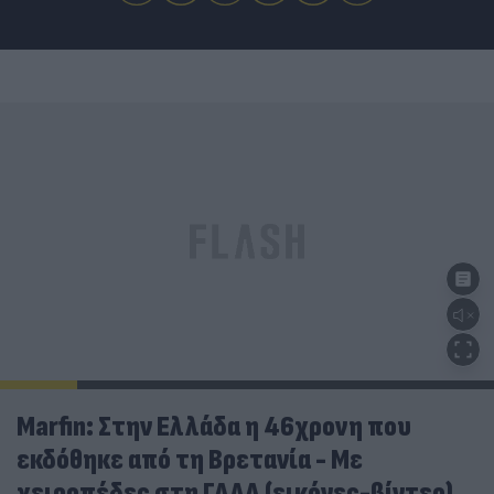
Marfin: Στην Ελλάδα η 46χρονη που
εκδόθηκε από τη Βρετανία - Με
χειροπέδες στη ΓΑΔΑ (εικόνες-βίντεο)