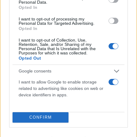
Personal Data.
έχει κλίμα μεσογειακό, με στοιχεία ηπειρωτικού,
Opted In
που καθορίζουν οι βόρειοι άνεμοι.
I want to opt-out of processing my
Personal Data for Targeted Advertising.
Opted In
I want to opt-out of Collection, Use,
Retention, Sale, and/or Sharing of my
Πρόκειται για έναν πανέμορφο τόπο αναψυχής,
Personal Data that Is Unrelated with the
Purposes for which it was collected.
όπου μπορεί κανείς να περπατήσει στη φύση και να
Opted Out
παρατηρήσει μεγάλο πλήθος ζώων και φυτών. Είναι
Google consents
κυρίως πεδινό, με ημιορεινές μόνο περιοχές που
δεν ξεπερνούν τα 600 μέτρα υψόμετρο. Πολλά
I want to allow Google to enable storage
related to advertising like cookies on web or
ρυάκια και ρέματα το διασχίζουν και δίνουν ένα
device identifiers in apps.
ξεχωριστό χαρακτήρα στο τοπίο, με τις ρεματιές
να αυλακώνουν την εικόνα των ομαλών λόφων και
των δασών.
CONFIRM
Η ορνιθοπανίδα του δάσους της Δαδιάς, και