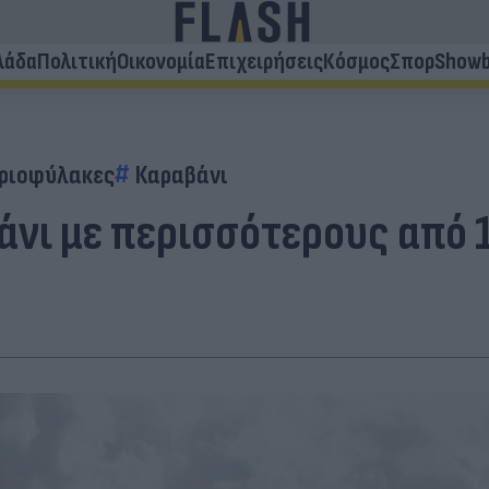
λάδα
Πολιτική
Οικονομία
Επιχειρήσεις
Κόσμος
Σπορ
Showb
ριοφύλακες
Καραβάνι
άνι με περισσότερους από 