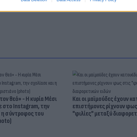
ς
Έβρος
συνοριοφύλακες
Καραβάνι
τον θεό» - Η κυρία Μέσι
Και οι μαϊμούδες έχουν κατ
 στο Instagram, την
επιστήμονες ρίχνουν φως
ι η σύντροφος του
"φιλίες" μεταξύ διαφορε
hoto)