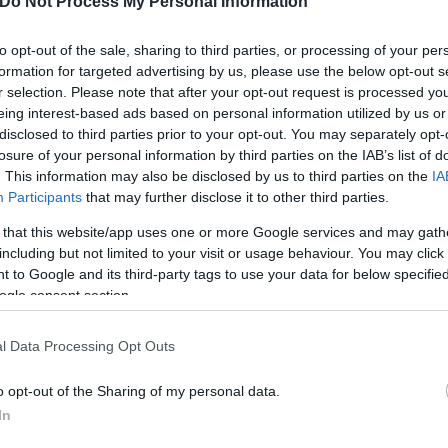
Do Not Process My Personal Information
to opt-out of the sale, sharing to third parties, or processing of your per
formation for targeted advertising by us, please use the below opt-out s
r selection. Please note that after your opt-out request is processed y
 άτομα, ανάμεσά τους παιδιά.
eing interest-based ads based on personal information utilized by us or
disclosed to third parties prior to your opt-out. You may separately opt-
losure of your personal information by third parties on the IAB’s list of
 περιστατικό είναι ανησυχητικό, καθώς κάτι παρόμο
. This information may also be disclosed by us to third parties on the
IA
μβάνει χώρα σε μια περίοδο κατά την οποία οι και
Participants
that may further disclose it to other third parties.
κλογές στην Τουρκία.
 that this website/app uses one or more Google services and may gath
including but not limited to your visit or usage behaviour. You may click 
 to Google and its third-party tags to use your data for below specifi
ogle consent section.
l Data Processing Opt Outs
o opt-out of the Sharing of my personal data.
In