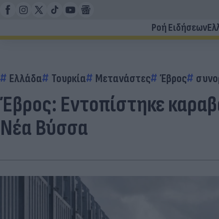
Ροή Ειδήσεων
Ελ
Ελλάδα
Τουρκία
Μετανάστες
Έβρος
συνο
Έβρος: Εντοπίστηκε καραβ
Νέα Βύσσα