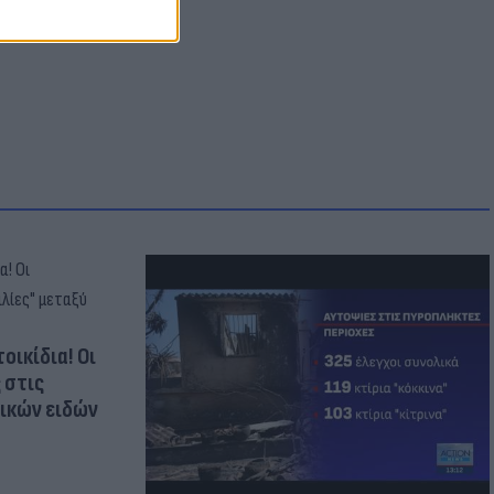
οικίδια! Οι
 στις
τικών ειδών