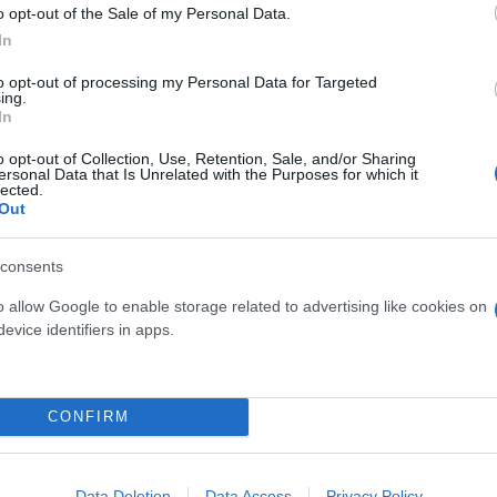
o opt-out of the Sale of my Personal Data.
In
to opt-out of processing my Personal Data for Targeted
ing.
In
o opt-out of Collection, Use, Retention, Sale, and/or Sharing
ersonal Data that Is Unrelated with the Purposes for which it
lected.
ερο
Flash.gr
στην αναζήτηση της
Google
Out
consents
o allow Google to enable storage related to advertising like cookies on
evice identifiers in apps.
CONFIRM
Data Deletion
Data Access
Privacy Policy