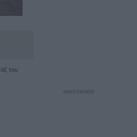
τάζ του