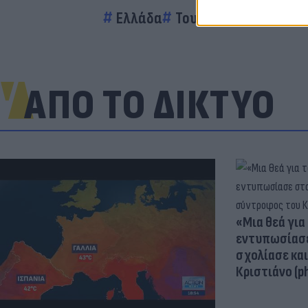
Ελλάδα
Τουρκία
Μετανάστε
ΑΠΟ ΤΟ ΔΙΚΤΥΟ
«Μια θεά για 
εντυπωσίασε
σχολίασε κα
Κριστιάνο (p