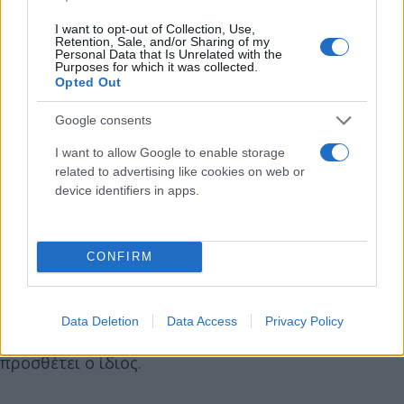
«Μας στενοχωρεί πάρα πολύ όλο αυτό που
I want to opt-out of Collection, Use,
συμβαίνει εδώ και δύο ημέρες. Κάποτε
Retention, Sale, and/or Sharing of my
Personal Data that Is Unrelated with the
εργαζόμασταν εκεί πάνω 150 άτομα και βγάζαμε το
Purposes for which it was collected.
Opted Out
ψωμί μας. Δυστυχώς πλέον το έχουν εγκαταλείψει
και δεν ασχολούνται τόσο με αυτό, ενώ κάποτε
Google consents
γινόταν χαμός από τους τουρίστες» αναφέρει στο
I want to allow Google to enable storage
ThessToday.gr κάτοικος της περιοχής.
related to advertising like cookies on web or
device identifiers in apps.
https://www.youtube.com/watch?
v=ZxJcerT6RnI&feature=emb_logo
CONFIRM
«Μεγαλώσαμε εδώ, δουλέψαμε για να ταιζουμε τις
οικογένειές μας, είναι τρομερό αυτό που βλέπουμε.
Data Deletion
Data Access
Privacy Policy
Μόνο ο Θεός μπορεί να σώσει το δάσος πλέον»,
προσθέτει ο ίδιος.