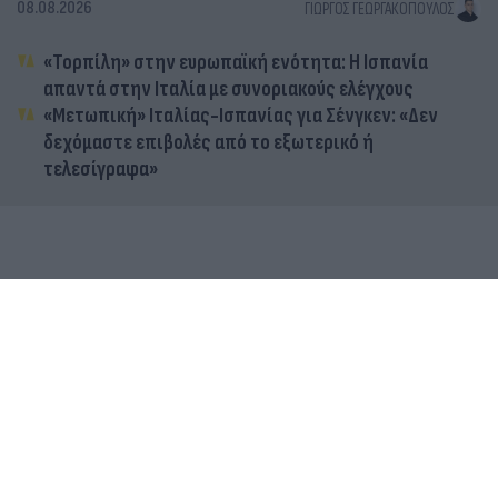
08.08.2026
ΓΙΏΡΓΟΣ ΓΕΩΡΓΑΚΌΠΟΥΛΟΣ
«Τορπίλη» στην ευρωπαϊκή ενότητα: Η Ισπανία
απαντά στην Ιταλία με συνοριακούς ελέγχους
«Μετωπική» Ιταλίας-Ισπανίας για Σένγκεν: «Δεν
δεχόμαστε επιβολές από το εξωτερικό ή
τελεσίγραφα»