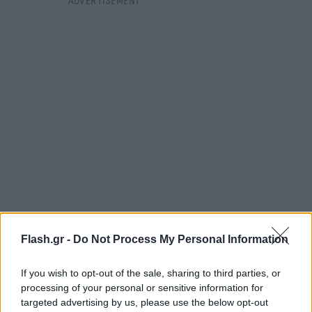
Την ίδια ώρα και ενώ οι επίγειες δυνάμεις δεν
Flash.gr -
Do Not Process My Personal Information
μπορούν να πλησιάσουν, λόγω της πυκνής
If you wish to opt-out of the sale, sharing to third parties, or
βλάστησης και των δέντρων, «ξεπηδούν» νέα
processing of your personal or sensitive information for
μέτωπα της φωτιάς από αναζωπυρώσεις, κάτι που
targeted advertising by us, please use the below opt-out