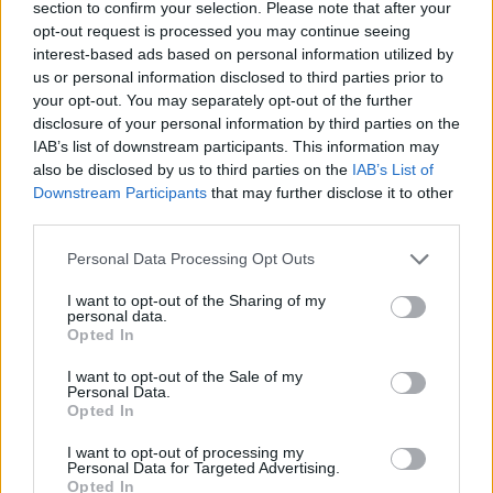
δυσχεραίνει πλήρως το πυροσβεστικό έργο.
section to confirm your selection. Please note that after your
opt-out request is processed you may continue seeing
interest-based ads based on personal information utilized by
Μέχρι και τις 19:30 σήμερα, η φωτιά δεν
us or personal information disclosed to third parties prior to
εξελίσσεται καλά, σύμφωνα με την ενημέρωση της
your opt-out. You may separately opt-out of the further
disclosure of your personal information by third parties on the
πυροσβεστικής, καθώς έκανε μια κηλιδωση πίσω
IAB’s list of downstream participants. This information may
από τη νοτιοδυτική γραμμή άμυνας.
also be disclosed by us to third parties on the
IAB’s List of
Downstream Participants
that may further disclose it to other
third parties.
«Το δάσος ήταν η σωτηρία των χωριών μας»
Please note that this website/app uses one or more Google
Personal Data Processing Opt Outs
services and may gather and store information including but
Η φωτιά στο Δάσος της Δασιάς, που προστατεύεται
not limited to your visit or usage behaviour. You may click to
I want to opt-out of the Sharing of my
personal data.
από Natura, αποτελεί γροθιά στο στομάχι για τους
grant or deny consent to Google and its third-party tags to
Opted In
use your data for below specified purposes in below Google
κατοίκους της γύρω περιοχής, αφού αποτελεί τόσο
consent section.
I want to opt-out of the Sale of my
ένα μέρος αναμνήσεων όσο και μια καταστροφή
Personal Data.
στη φυσική ομορφιά της περιοχής, χώρια την
Opted In
οικολογική.
I want to opt-out of processing my
Personal Data for Targeted Advertising.
Opted In