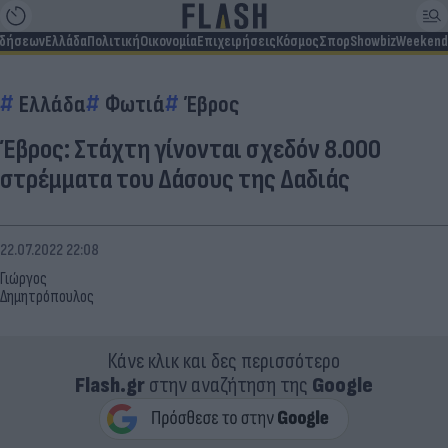
ιδήσεων
Ελλάδα
Πολιτική
Οικονομία
Επιχειρήσεις
Κόσμος
Σπορ
Showbiz
Weekend
Ελλάδα
Φωτιά
Έβρος
Έβρος: Στάχτη γίνονται σχεδόν 8.000
στρέμματα του Δάσους της Δαδιάς
22.07.2022 22:08
Γιώργος
Δημητρόπουλος
Κάνε κλικ και δες περισσότερο
Flash.gr
στην αναζήτηση της
Google