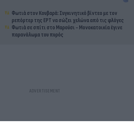
Φωτιά στον Κουβαρά: Συγκινητικό βίντεο με τον
ρεπόρτερ της ΕΡΤ να σώζει χελώνα από τις φλόγες
Φωτιά σε σπίτι στο Μαρούσι - Μονοκατοικία έγινε
παρανάλωμα του πυρός