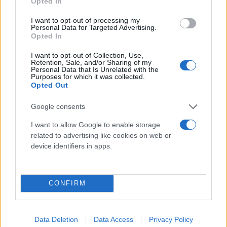
Opted In
I want to opt-out of processing my
Personal Data for Targeted Advertising.
Opted In
«Φαίνεται ότι υπάρχει δυναμική ανόδου του ΚΚΕ κι
I want to opt-out of Collection, Use,
αυτό είναι το θετικό στοιχείο αυτής της εκλογικής
Retention, Sale, and/or Sharing of my
Personal Data that Is Unrelated with the
μάχης. Η ψήφος στο ΚΚΕ δεν είναι συγκυριακή -
Purposes for which it was collected.
Opted Out
ευκαιριακή, δείχνει αγωνιστικούς δεσμούς»
ανέφεραν μεταξύ άλλων.
Google consents
I want to allow Google to enable storage
related to advertising like cookies on web or
Κάνε κλικ και δες περισσότερο
device identifiers in apps.
Flash.gr
στην αναζήτηση της
Google
CONFIRM
Data Deletion
Data Access
Privacy Policy