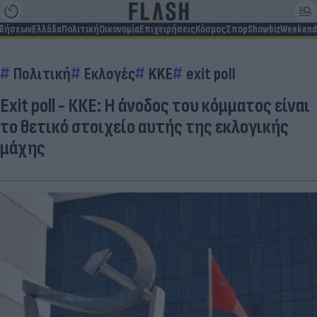
ιδήσεων
Ελλάδα
Πολιτική
Οικονομία
Επιχειρήσεις
Κόσμος
Σπορ
Showbiz
Weekend
Πολιτική
Εκλογές
KKE
exit poll
Exit poll - ΚΚΕ: Η άνοδος του κόμματος είναι
το θετικό στοιχείο αυτής της εκλογικής
μάχης