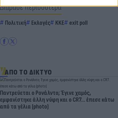
Διάβασε περισσότερα
Πολιτική
Εκλογές
KKE
exit poll
ΑΠΟ ΤΟ ΔΙΚΤΥΟ
Παντρεύεται ο Ρονάλντο; Έγινε χαμός,
εμφανίστηκε άλλη νύφη και ο CR7… έπεσε κάτω
από τα γέλια (photo)