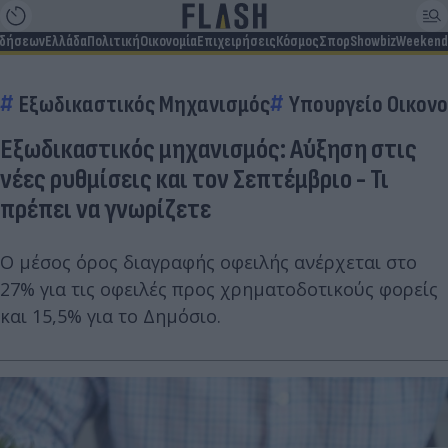
ιδήσεων
Ελλάδα
Πολιτική
Οικονομία
Επιχειρήσεις
Κόσμος
Σπορ
Showbiz
Weekend
Εξωδικαστικός Μηχανισμός
Υπουργείο Οικον
Εξωδικαστικός μηχανισμός: Αύξηση στις
νέες ρυθμίσεις και τον Σεπτέμβριο - Τι
πρέπει να γνωρίζετε
Ο μέσος όρος διαγραφής οφειλής ανέρχεται στο
27% για τις οφειλές προς χρηματοδοτικούς φορείς
και 15,5% για το Δημόσιο.