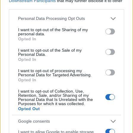
Downstream Participants
that may further disclose it to other
third parties.
Please note that this website/app uses one or more Google
Personal Data Processing Opt Outs
services and may gather and store information including but
not limited to your visit or usage behaviour. You may click to
I want to opt-out of the Sharing of my
personal data.
grant or deny consent to Google and its third-party tags to
Opted In
use your data for below specified purposes in below Google
consent section.
I want to opt-out of the Sale of my
Personal Data.
Opted In
I want to opt-out of processing my
Personal Data for Targeted Advertising.
Opted In
I want to opt-out of Collection, Use,
Retention, Sale, and/or Sharing of my
Personal Data that Is Unrelated with the
Purposes for which it was collected.
Opted Out
Google consents
I want to allow Google to enable storage