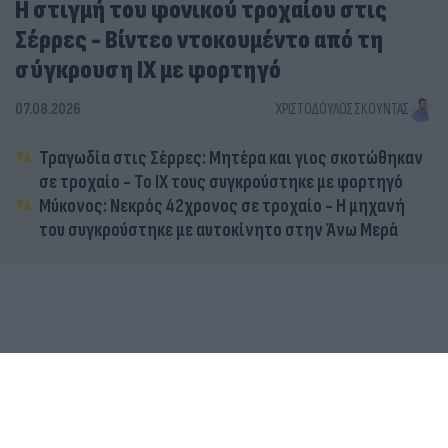
Η στιγμή του φονικού τροχαίου στις
Σέρρες - Βίντεο ντοκουμέντο από τη
σύγκρουση ΙΧ με φορτηγό
07.08.2026
ΧΡΙΣΤΌΔΟΥΛΟΣ ΣΚΟΎΝΤΑΣ
Τραγωδία στις Σέρρες: Μητέρα και γιος σκοτώθηκαν
σε τροχαίο - Το ΙΧ τους συγκρούστηκε με φορτηγό
Μύκονος: Νεκρός 42χρονος σε τροχαίο - Η μηχανή
του συγκρούστηκε με αυτοκίνητο στην Άνω Μερά