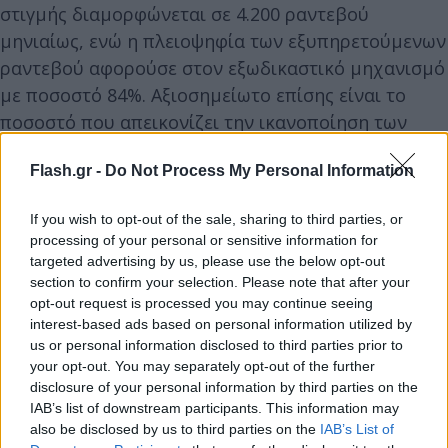
στιγμής διαμορφώνεται σε 4.200 ραντεβού
μηνιαίως, ενώ η πλειοψηφία των εξυπηρετούμενων
ραντεβού αφορούσε στον εξωδικαστικό μηχανισμό
με ποσοστό 84%. Αξιοσημείωτο επίσης είναι το
ποσοστό που απεικονίζει την ικανοποίηση των
πολιτών από την παρεχόμενη υπηρεσία, που
Flash.gr -
Do Not Process My Personal Information
φθάνει σχεδόν στο 95%.
If you wish to opt-out of the sale, sharing to third parties, or
Τα ραντεβού κλείνονται είτε μέσω του
processing of your personal or sensitive information for
τηλεφωνικού κέντρου στο 213.212.5730 είτε
μέσω
targeted advertising by us, please use the below opt-out
section to confirm your selection. Please note that after your
της σχετικής ψηφιακής πύλης
και δύνανται να
opt-out request is processed you may continue seeing
πραγματοποιηθούν μέσα σε μία ώρα από τη στιγμή
interest-based ads based on personal information utilized by
του αιτήματος. Πλούσιο επίσης ενημερωτικό υλικό
us or personal information disclosed to third parties prior to
είναι διαθέσιμο
your opt-out. You may separately opt-out of the further
στην ιστοσελίδα της Γενικής
disclosure of your personal information by third parties on the
Γραμματείας
.
IAB’s list of downstream participants. This information may
also be disclosed by us to third parties on the
IAB’s List of