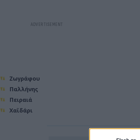
Ζωγράφου
Παλλήνης
Πειραιά
Χαϊδάρι