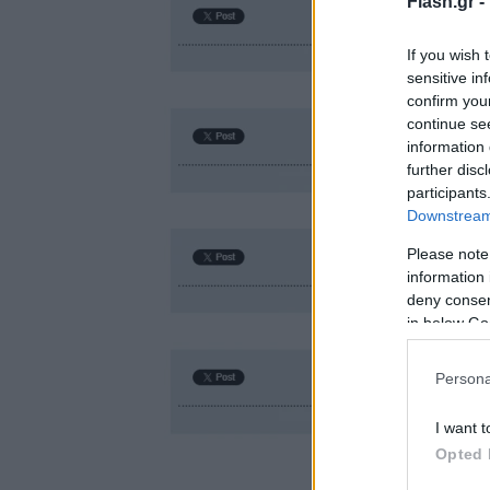
Flash.gr -
If you wish 
sensitive in
confirm you
continue se
information 
further disc
participants
Downstream 
Please note
information 
deny consent
in below Go
Persona
I want t
Opted 