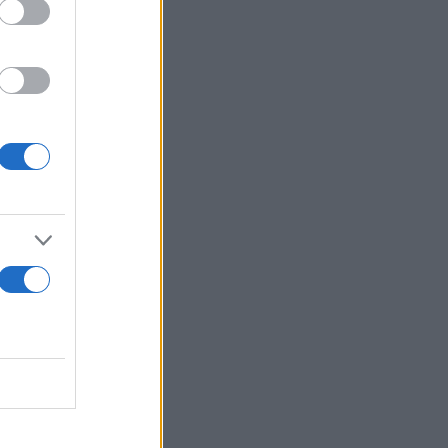
 εαυτό μας
 να συμβεί