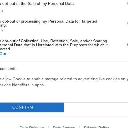
o opt-out of the Sale of my Personal Data.
σμένη διακοπή υδροδότησης
In
to opt-out of processing my Personal Data for Targeted
ύμε ορισμένες βασικές οδηγίες προστατεύοντας τον
ing.
In
o opt-out of Collection, Use, Retention, Sale, and/or Sharing
ersonal Data that Is Unrelated with the Purposes for which it
lected.
Out
α την αιτία της διακοπής υδροδότησης. Αυτό μπορεί
consents
 είτε ελέγχοντας την ιστοσελίδα της.
o allow Google to enable storage related to advertising like cookies on
evice identifiers in apps.
CONFIRM
Data Deletion
Data Access
Privacy Policy