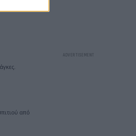
άγκες.
σπιτιού από