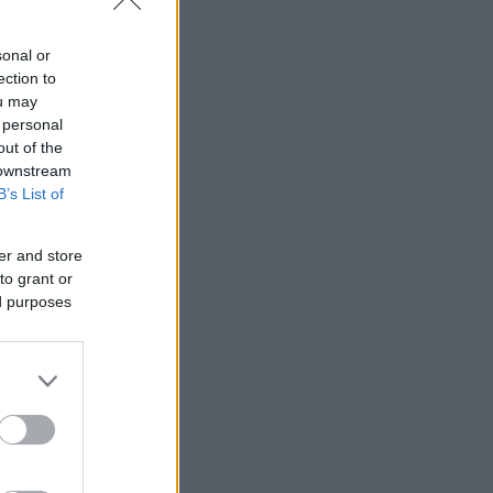
sonal or
ection to
ou may
 personal
out of the
 downstream
B’s List of
er and store
to grant or
ed purposes