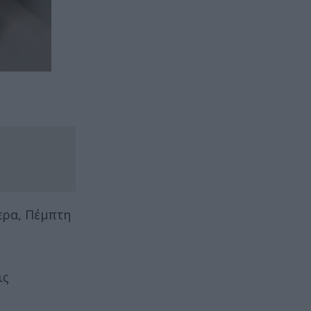
ερα, Πέμπτη
ις