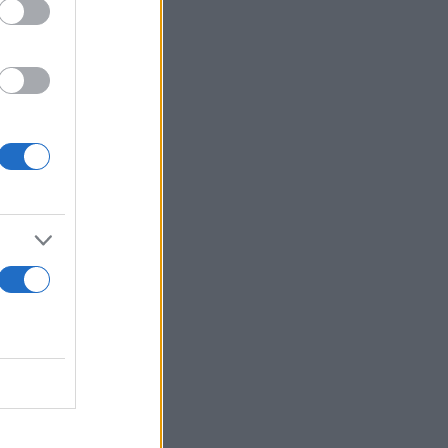
 εαυτό μας
 να συμβεί