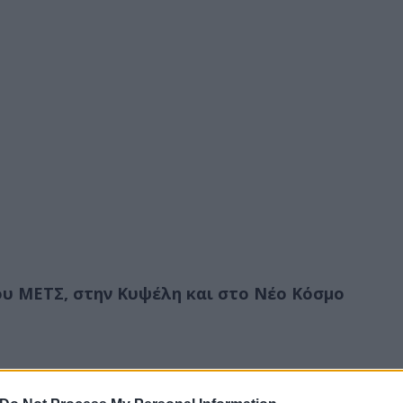
ου ΜΕΤΣ, στην Κυψέλη και στο Νέο Κόσμο