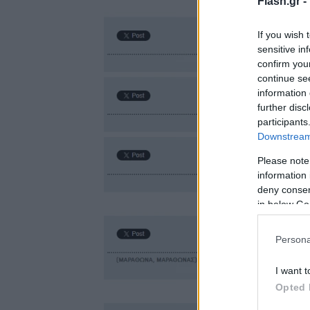
Flash.gr -
If you wish 
sensitive in
confirm you
continue se
information 
further disc
participants
Downstream 
Please note
information 
deny consent
in below Go
Persona
I want t
Opted 