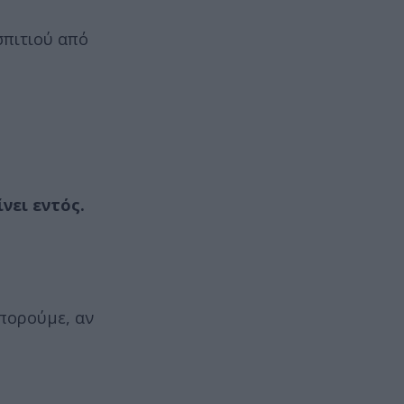
σπιτιού από
νει εντός.
Μπορούμε, αν