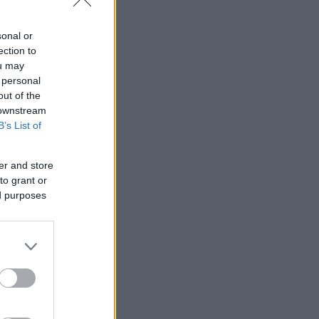
sonal or
ection to
ou may
 personal
out of the
 downstream
B’s List of
er and store
to grant or
ed purposes