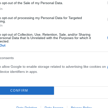
o opt-out of the Sale of my Personal Data.
In
to opt-out of processing my Personal Data for Targeted
ing.
In
σμένη διακοπή υδροδότησης
o opt-out of Collection, Use, Retention, Sale, and/or Sharing
ersonal Data that Is Unrelated with the Purposes for which it
lected.
Out
ύμε ορισμένες βασικές οδηγίες προστατεύοντας τον
consents
o allow Google to enable storage related to advertising like cookies on
evice identifiers in apps.
α την αιτία της διακοπής υδροδότησης. Αυτό μπορεί
 είτε ελέγχοντας την ιστοσελίδα της.
CONFIRM
Data Deletion
Data Access
Privacy Policy