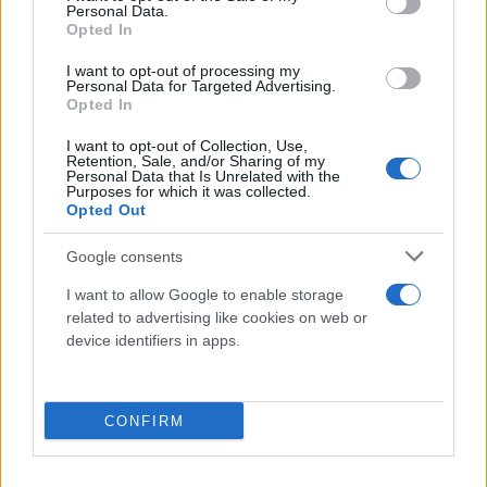
Personal Data.
Opted In
I want to opt-out of processing my
Personal Data for Targeted Advertising.
Opted In
I want to opt-out of Collection, Use,
Retention, Sale, and/or Sharing of my
Τι εννοείτε ότι εγώ δεν είχα καμία σχέση με αυτό;
Personal Data that Is Unrelated with the
Purposes for which it was collected.
Εδώ ο Μητσοτάκης χθες πανηγύρισε με διάγγελμα
Opted Out
για την έξοδο από την ενισχυμένη εποπτεία που
οφείλεται σε όσα κάναμε εμείς πριν 4 χρόνια και
Google consents
ήταν συμφωνημένη από τότε. Μάλιστα τότε μας
I want to allow Google to enable storage
κατηγορούσε!
related to advertising like cookies on web or
device identifiers in apps.
Τουλάχιστον εγώ, για την γέννηση του Κόρφα δεν
είχα βγάλει κουβέντα…ΥΓ Για να μην με πείτε κακό
CONFIRM
άνθρωπο, θα πω ένα μπράβο στην ΝΔ που
κατάφεραν να μην εκτροχιάσουν (ακόμα) αυτό που