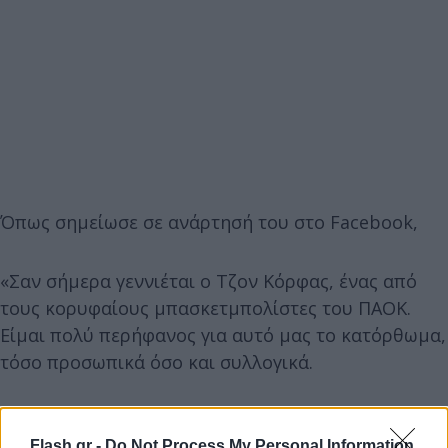
Όπως σημείωσε σε ανάρτησή του στο Facebook,
«Σαν σήμερα γεννιέται ο Τζον Κόρφας, ένας από
τους κορυφαίους μπασκετμπολίστες του ΠΑΟΚ.
Είμαι πολύ περήφανος για αυτό μας το κατόρθωμα,
τόσο προσωπικά όσο και συλλογικά.
Flash.gr -
Do Not Process My Personal Information