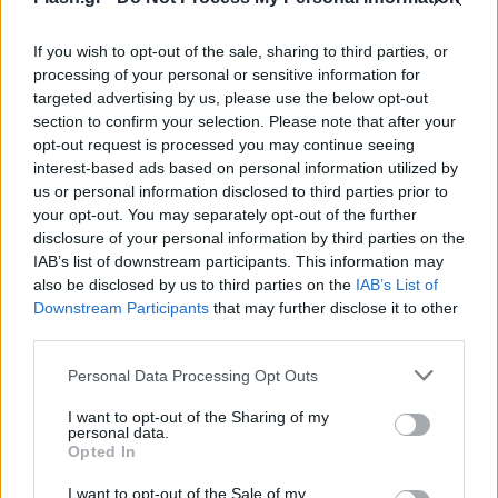
If you wish to opt-out of the sale, sharing to third parties, or
processing of your personal or sensitive information for
targeted advertising by us, please use the below opt-out
section to confirm your selection. Please note that after your
opt-out request is processed you may continue seeing
interest-based ads based on personal information utilized by
us or personal information disclosed to third parties prior to
your opt-out. You may separately opt-out of the further
disclosure of your personal information by third parties on the
IAB’s list of downstream participants. This information may
also be disclosed by us to third parties on the
IAB’s List of
Downstream Participants
that may further disclose it to other
third parties.
Please note that this website/app uses one or more Google
Personal Data Processing Opt Outs
services and may gather and store information including but
not limited to your visit or usage behaviour. You may click to
I want to opt-out of the Sharing of my
personal data.
grant or deny consent to Google and its third-party tags to
Opted In
use your data for below specified purposes in below Google
consent section.
I want to opt-out of the Sale of my