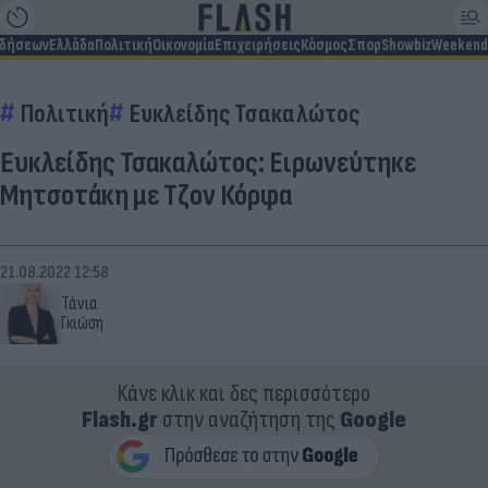
ιδήσεων
Ελλάδα
Πολιτική
Οικονομία
Επιχειρήσεις
Κόσμος
Σπορ
Showbiz
Weekend
Πολιτική
Ευκλείδης Τσακαλώτος
Ευκλείδης Τσακαλώτος: Ειρωνεύτηκε
Μητσοτάκη με Τζον Κόρφα
21.08.2022 12:58
Τάνια
Γκιώση
Κάνε κλικ και δες περισσότερο
Flash.gr
στην αναζήτηση της
Google