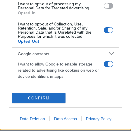
I want to opt-out of processing my
Personal Data for Targeted Advertising.
Opted In
I want to opt-out of Collection, Use,
Retention, Sale, and/or Sharing of my
Personal Data that Is Unrelated with the
Purposes for which it was collected.
Opted Out
Google consents
I want to allow Google to enable storage
related to advertising like cookies on web or
device identifiers in apps.
Σημειώνεται ότι τα καταγεγραμμένα εργαστηριακά
επιβεβαιωμένα κρούσματα έχουν ήδη αναρρώσει ή
CONFIRM
αναρρώνουν σε γενικά καλή κλινική κατάσταση.
Συνολικά, στην Ευρώπη, μέχρι τις 2 Αυγούστου
Data Deletion
Data Access
Privacy Policy
2022 καταγράφηκαν 15.926 κρούσματα της νόσου