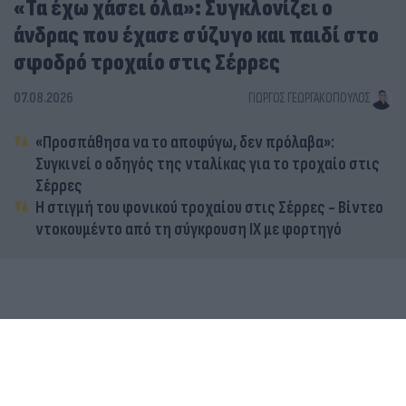
«Τα έχω χάσει όλα»: Συγκλονίζει ο
άνδρας που έχασε σύζυγο και παιδί στο
σφοδρό τροχαίο στις Σέρρες
07.08.2026
ΓΙΏΡΓΟΣ ΓΕΩΡΓΑΚΌΠΟΥΛΟΣ
«Προσπάθησα να το αποφύγω, δεν πρόλαβα»:
Συγκινεί ο οδηγός της νταλίκας για το τροχαίο στις
Σέρρες
Η στιγμή του φονικού τροχαίου στις Σέρρες - Βίντεο
ντοκουμέντο από τη σύγκρουση ΙΧ με φορτηγό