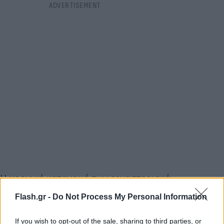
Η χρονική κατανομή των εργαστηριακά
επιβεβαιωμένων κρουσμάτων ανά εβδομάδα
Flash.gr -
Do Not Process My Personal Information
έναρξης συμπτωμάτων (εβδομάδα κατά ISO)
παρουσιάζεται στο παρακάτω γράφημα.
If you wish to opt-out of the sale, sharing to third parties, or