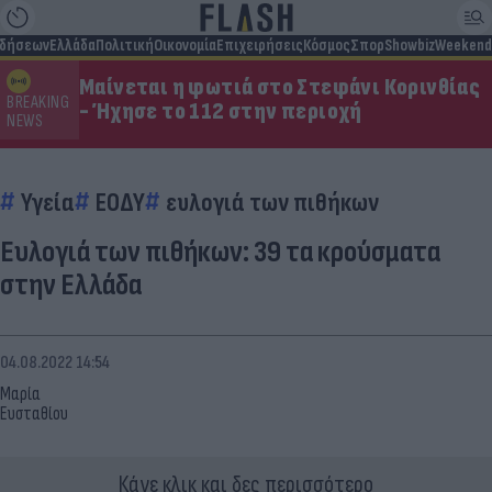
ιδήσεων
Ελλάδα
Πολιτική
Οικονομία
Επιχειρήσεις
Κόσμος
Σπορ
Showbiz
Weekend
Μαίνεται η φωτιά στο Στεφάνι Κορινθίας
BREAKING
- Ήχησε το 112 στην περιοχή
NEWS
Υγεία
ΕΟΔΥ
ευλογιά των πιθήκων
Eυλογιά των πιθήκων: 39 τα κρούσματα
στην Ελλάδα
04.08.2022 14:54
Μαρία
Ευσταθίου
Κάνε κλικ και δες περισσότερο