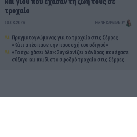
και γιου που έχασαν τη ζωή τους σε
τροχαίο
10.08.2026
ΕΛΈΝΗ ΚΑΡΑΘΆΝΟΥ
Πραγματογνώμονας για το τροχαίο στις Σέρρες:
«Κάτι απέσπασε την προσοχή του οδηγού»
«Τα έχω χάσει όλα»: Συγκλονίζει ο άνδρας που έχασε
σύζυγο και παιδί στο σφοδρό τροχαίο στις Σέρρες