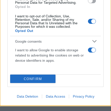
Personal Data for Targeted Advertising.
Opted In
I want to opt-out of Collection, Use,
Retention, Sale, and/or Sharing of my
Personal Data that Is Unrelated with the
Purposes for which it was collected.
Opted Out
Google consents
2. Μπο Κάντα Λίτα Μπάερε (Γερμανία) 5,85
I want to allow Google to enable storage
related to advertising like cookies on web or
3. Παλ Χάουγκεν Λιλεφόσε (Νορβηγία) 5,75
device identifiers in apps.
4. Ρούρτγκερ Κόπελααρ (Ολλανδία) 5,75
CONFIRM
5. Τιμπό Κολέ (Γαλλία) 5,75
Data Deletion
Data Access
Privacy Policy
6. Σόντρε Γκούτορμσεν (Νορβηγία) 5,75