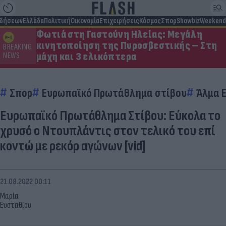
ιδήσεων
Ελλάδα
Πολιτική
Οικονομία
Επιχειρήσεις
Κόσμος
Σπορ
Showbiz
Weekend
Φωτιά στη Γαστούνη Ηλείας: Μεγάλη
κινητοποίηση της Πυροσβεστικής – Στη
BREAKING
μάχη και 3 ελικόπτερα
NEWS
Σπορ
Ευρωπαϊκό Πρωτάθλημα στίβου
Άλμα 
Ευρωπαϊκό Πρωτάθλημα Στίβου: Εύκολα το
χρυσό ο Ντουπλάντις στον τελικό του επί
κοντώ με ρεκόρ αγώνων [vid]
21.08.2022 00:11
Μαρία
Ευσταθίου