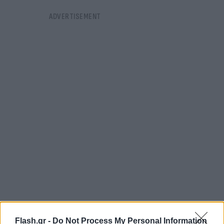
FLASH FOCUS
Flash.gr -
Do Not Process My Personal Information