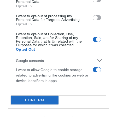
Personal Data.
Opted In
Στον εισαγγελέα ο πιλότος του
ελικόπτερου που «πάρκαρε» στο
I want to opt-out of processing my
Personal Data for Targeted Advertising.
Σαρακήνικο για βουτιές
Opted In
10.08.2026
I want to opt-out of Collection, Use,
Retention, Sale, and/or Sharing of my
Personal Data that Is Unrelated with the
Purposes for which it was collected.
Opted Out
Google consents
I want to allow Google to enable storage
related to advertising like cookies on web or
device identifiers in apps.
CONFIRM