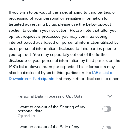
If you wish to opt-out of the sale, sharing to third parties, or
processing of your personal or sensitive information for
targeted advertising by us, please use the below opt-out
section to confirm your selection. Please note that after your
opt-out request is processed you may continue seeing
interest-based ads based on personal information utilized by
us or personal information disclosed to third parties prior to
your opt-out. You may separately opt-out of the further
disclosure of your personal information by third parties on the
IAB’s list of downstream participants. This information may
also be disclosed by us to third parties on the
IAB’s List of
Downstream Participants
that may further disclose it to other
third parties.
Please note that this website/app uses one or more Google
Personal Data Processing Opt Outs
services and may gather and store information including but
not limited to your visit or usage behaviour. You may click to
I want to opt-out of the Sharing of my
personal data.
grant or deny consent to Google and its third-party tags to
Opted In
use your data for below specified purposes in below Google
consent section.
I want to opt-out of the Sale of my