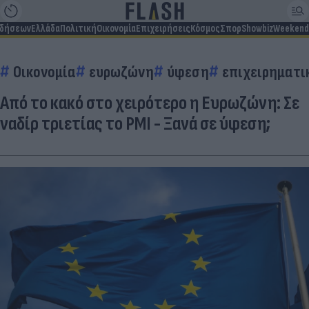
ιδήσεων
Ελλάδα
Πολιτική
Οικονομία
Επιχειρήσεις
Κόσμος
Σπορ
Showbiz
Weekend
Οικονομία
ευρωζώνη
ύφεση
επιχειρηματι
Από το κακό στο χειρότερο η Ευρωζώνη: Σε
ναδίρ τριετίας το PMI - Ξανά σε ύφεση;