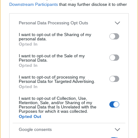
Downstream Participants
that may further disclose it to other
third parties.
Please note that this website/app uses one or more Google
Personal Data Processing Opt Outs
Eurostat: Πιο ακριβή η Ελλάδα – Πληθωρισμός
services and may gather and store information including but
2,9% έναντι 2% στην ευρωζώνη
not limited to your visit or usage behaviour. You may click to
I want to opt-out of the Sharing of my
personal data.
grant or deny consent to Google and its third-party tags to
Στον στόχο της ΕΚΤ επέστρεψε ο πληθωρισμός στην ευρωζώνη
Opted In
use your data for below specified purposes in below Google
τον Δεκέμβριο, υποχωρώντας στο 2%, ενώ στην Ελλάδα
consent section.
παραμένει υψηλότερα, στο 2,9%. Υπηρεσίες και τρόφιμα
I want to opt-out of the Sale of my
Personal Data.
κρατούν τις πιέσεις ζωντανές.
Opted In
Συντακτική
I want to opt-out of processing my
07.01.2026 12:28
Ομάδα
Personal Data for Targeted Advertising.
Flash.gr
Opted In
I want to opt-out of Collection, Use,
Retention, Sale, and/or Sharing of my
Personal Data that Is Unrelated with the
Purposes for which it was collected.
Opted Out
Google consents