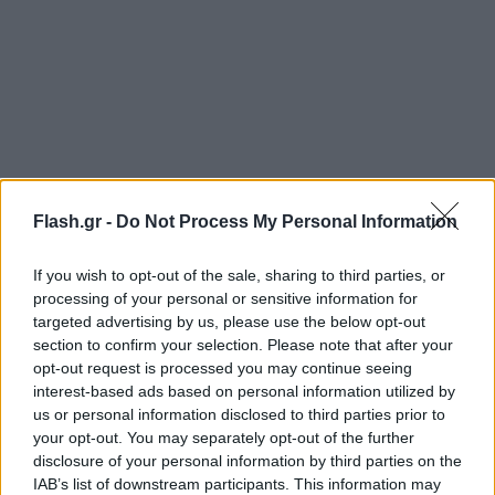
Flash.gr -
Do Not Process My Personal Information
Λίγο μετά τις 12.30 οι δυνάμεις της Πυροσβεστικής
κατάφεραν και περιόρισαν το μέτωπο ενώ ευτυχώς
If you wish to opt-out of the sale, sharing to third parties, or
processing of your personal or sensitive information for
δεν επεκτάθηκε και σε υπόλοιπους χώρους.
targeted advertising by us, please use the below opt-out
section to confirm your selection. Please note that after your
Στο σημείο υπενθυμίζεται ότι επιχείρησαν 30
opt-out request is processed you may continue seeing
interest-based ads based on personal information utilized by
πυροσβέστες μαζί με εθελοντές της Ομάδας
us or personal information disclosed to third parties prior to
Έρευνας και Διάσωσης.
your opt-out. You may separately opt-out of the further
disclosure of your personal information by third parties on the
IAB’s list of downstream participants. This information may