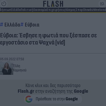
ιδήσεων
Ελλάδα
Πολιτική
Οικονομία
Επιχειρήσεις
Κόσμος
Σπορ
Showbiz
Weekend
Ελλάδα
Εύβοια
Εύβοια: Έσβησε η φωτιά που ξέσπασε σε
εργοστάσιο στα Ψαχνά [vid]
05.09.2022 07:58
Έλλη
Κομνηνού
Κάνε κλικ και δες περισσότερο
Flash.gr
στην αναζήτηση της
Google