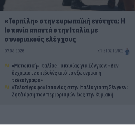
«Τορπίλη» στην ευρωπαϊκή ενότητα: Η
Ισπανία απαντά στην Ιταλία με
συνοριακούς ελέγχους
07.08.2026
ΧΡΉΣΤΟΣ ΤΈΛΙΟΣ
«Μετωπική» Ιταλίας-Ισπανίας για Σένγκεν: «Δεν
δεχόμαστε επιβολές από το εξωτερικό ή
τελεσίγραφα»
«Τελεσίγραφο» Ισπανίας στην Ιταλία για τη Σένγκεν:
Ζητά άρση των περιορισμών έως την Κυριακή