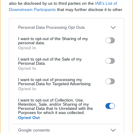
also be disclosed by us to third parties on the
IAB’s List of
Downstream Participants
that may further disclose it to other
third parties.
Please note that this website/app uses one or more Google
Personal Data Processing Opt Outs
services and may gather and store information including but
not limited to your visit or usage behaviour. You may click to
I want to opt-out of the Sharing of my
personal data.
grant or deny consent to Google and its third-party tags to
Opted In
use your data for below specified purposes in below Google
consent section.
I want to opt-out of the Sale of my
Personal Data.
Opted In
I want to opt-out of processing my
Personal Data for Targeted Advertising.
Opted In
I want to opt-out of Collection, Use,
Retention, Sale, and/or Sharing of my
Personal Data that Is Unrelated with the
Purposes for which it was collected.
Opted Out
Google consents