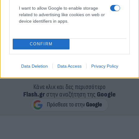
I want to allow Google to enable storage
related to advertising like cookies on web or
device identifiers in apps.
CONFIRM
https://www.youtube.com/watch?
v=rEXlnrsP3M8&feature=emb_logo
Data Deletion
Data Access
Privacy Policy
Κάνε κλικ και δες περισσότερο
Flash.gr
στην αναζήτηση της
Google