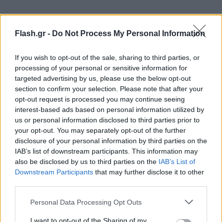
Flash.gr -
Do Not Process My Personal Information
If you wish to opt-out of the sale, sharing to third parties, or
processing of your personal or sensitive information for
Τον άτυχο άνδρα, σύμφωνα με μαρτυρίες, «τον
targeted advertising by us, please use the below opt-out
κατασπάραξαν τα αγριογούρουνα» στην δασώδη
section to confirm your selection. Please note that after your
περιοχή Λευκάδα Αμφιθέας. Τον εντόπισε
opt-out request is processed you may continue seeing
interest-based ads based on personal information utilized by
ρητινοκαλλιεργητής στις 07:38 το πρωί, όπως
us or personal information disclosed to third parties prior to
μετέδωσε το Evima.gr.
your opt-out. You may separately opt-out of the further
disclosure of your personal information by third parties on the
IAB’s list of downstream participants. This information may
Για το περιστατικό έχει επιλυφθεί η Αστυνομία.
also be disclosed by us to third parties on the
IAB’s List of
Σύμφωνα με πηγές της ΕΛ.ΑΣ., όλα τα στοιχεία
Downstream Participants
that may further disclose it to other
δείχνουν ότι πρόκειται για τον 55χρονο
third parties.
πυροσβέστη, ωστόσο θα ακολουθηθεί η διαδικασία
Please note that this website/app uses one or more Google
Personal Data Processing Opt Outs
DNA.
services and may gather and store information including but
not limited to your visit or usage behaviour. You may click to
I want to opt-out of the Sharing of my