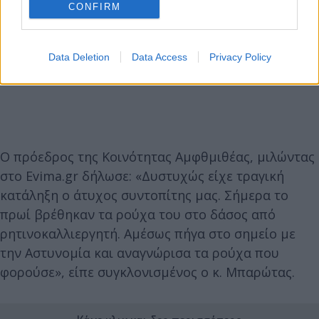
CONFIRM
Data Deletion
Data Access
Privacy Policy
Ο πρόεδρος της Κοινότητας Αμφθμιθέας, μιλώντας
στο Evima.gr δήλωσε: «Δυστυχώς είχε τραγική
κατάληξη ο άτυχος συντοπίτης μας. Σήμερα το
πρωί βρέθηκαν τα ρούχα του στο δάσος από
ρητινοκαλλιεργητή. Αμέσως πήγα στο σημείο με
την Αστυνομία και αναγνώρισα τα ρούχα που
φορούσε», είπε συγκλονισμένος ο κ. Μπαρώτας.