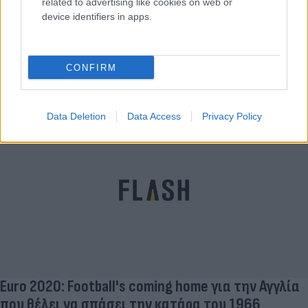
related to advertising like cookies on web or
device identifiers in apps.
Τζιοβάνι Ντα Σίλβα Ντε Ολιβέιρα: 50α γενέθλια
για τον «μάγο» του Ολυμπιακού - Φωτογραφίες
CONFIRM
και βίντεο
04.02.2022 09:37
Data Deletion
Data Access
Privacy Policy
Euro 2020: Football's coming home για την Αγγλία
που θέλει να σπάσει την κατάρα του 1966