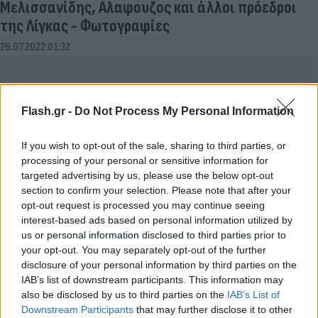
Μελισσανίδης, Αλαφουζος και άλλοι πρόεδροι
της Λίγκας - Φωτογραφίες
26.07.2022 01:32
Flash.gr -
Do Not Process My Personal Information
If you wish to opt-out of the sale, sharing to third parties, or
processing of your personal or sensitive information for
targeted advertising by us, please use the below opt-out
section to confirm your selection. Please note that after your
opt-out request is processed you may continue seeing
interest-based ads based on personal information utilized by
us or personal information disclosed to third parties prior to
Ολυμπιακός: Το scouting report του Δανού εξτρέμ
your opt-out. You may separately opt-out of the further
Φίλιπ Ζινκερνάγκελ και η σύγκριση των
disclosure of your personal information by third parties on the
αναλυτών με Γκνάμπρι και Νειμάρ!
IAB’s list of downstream participants. This information may
also be disclosed by us to third parties on the
IAB’s List of
22.06.2022 16:22
Downstream Participants
that may further disclose it to other