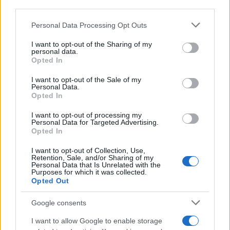
third parties.
Please note that this website/app uses one or more Google
Personal Data Processing Opt Outs
services and may gather and store information including but
not limited to your visit or usage behaviour. You may click to
I want to opt-out of the Sharing of my
personal data.
grant or deny consent to Google and its third-party tags to
Opted In
use your data for below specified purposes in below Google
consent section.
I want to opt-out of the Sale of my
Personal Data.
Opted In
I want to opt-out of processing my
Personal Data for Targeted Advertising.
Opted In
I want to opt-out of Collection, Use,
Retention, Sale, and/or Sharing of my
Personal Data that Is Unrelated with the
Purposes for which it was collected.
Opted Out
Google consents
I want to allow Google to enable storage