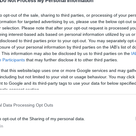
Do Not Process My Personal Information
ακή αναβάθμιση των δημοσίων κτιρίων, ενώ το 201
ει ξεκινήσει κανένα πρόγραμμα εξοικονόμησης για τ
to opt-out of the sale, sharing to third parties, or processing of your per
formation for targeted advertising by us, please use the below opt-out s
 και στο Εξοικονομώ όπου οι πληρωμές για το πρόγ
r selection. Please note that after your opt-out request is processed y
τικά δεν προκηρύχθηκε και το 2022 δεν έχει ακόμη 
eing interest-based ads based on personal information utilized by us or
 στο Ταμείο Ανάκαμψης.
disclosed to third parties prior to your opt-out. You may separately opt-
losure of your personal information by third parties on the IAB’s list of
. This information may also be disclosed by us to third parties on the
IA
ερο
Flash.gr
στην αναζήτηση της
Google
Participants
that may further disclose it to other third parties.
 that this website/app uses one or more Google services and may gath
including but not limited to your visit or usage behaviour. You may click 
 to Google and its third-party tags to use your data for below specifi
ogle consent section.
l Data Processing Opt Outs
o opt-out of the Sharing of my personal data.
In