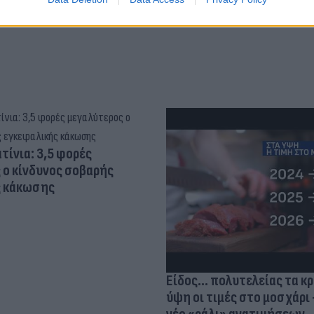
τίνια: 3,5 φορές
 ο κίνδυνος σοβαρής
ς κάκωσης
Είδος... πολυτελείας τα κ
ύψη οι τιμές στο μοσχάρι 