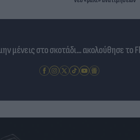
νέο «ράλι» ανατιμήσεων
 μην μένεις στο σκοτάδι... ακολούθησε το F