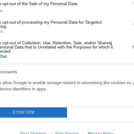
o opt-out of the Sale of my Personal Data.
ελλος
In
to opt-out of processing my Personal Data for Targeted
ing.
In
o opt-out of Collection, Use, Retention, Sale, and/or Sharing
ersonal Data that Is Unrelated with the Purposes for which it
lected.
Out
consents
o allow Google to enable storage related to advertising like cookies on
δόξα, υπήρξε ένας
evice identifiers in apps.
έπρεπε να δώσει μια
Και οι μαϊμούδες έχουν κατ
για τον γιο του
επιστήμονες ρίχνουν φως
"φιλίες" μεταξύ διαφορε
CONFIRM
Data Deletion
Data Access
Privacy Policy