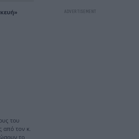
σκευή»
ους του
 από τον κ.
ρώσουν το