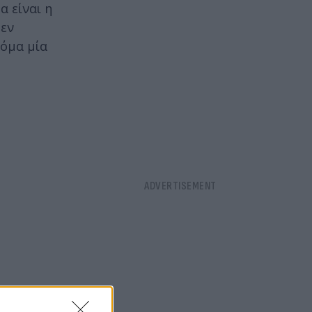
α είναι η
δεν
κόμα μία
υ κρατάει