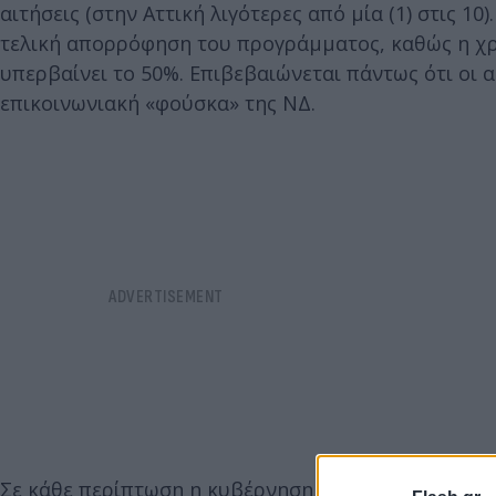
αιτήσεις (στην Αττική λιγότερες από μία (1) στις 10
τελική απορρόφηση του προγράμματος, καθώς η χρ
υπερβαίνει το 50%. Επιβεβαιώνεται πάντως ότι οι 
επικοινωνιακή «φούσκα» της ΝΔ.
Σε κάθε περίπτωση η κυβέρνηση Μητσοτάκη στα θέμ