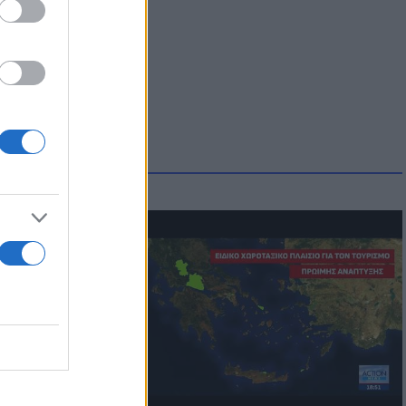
οικίδια! Οι
 στις
τικών ειδών