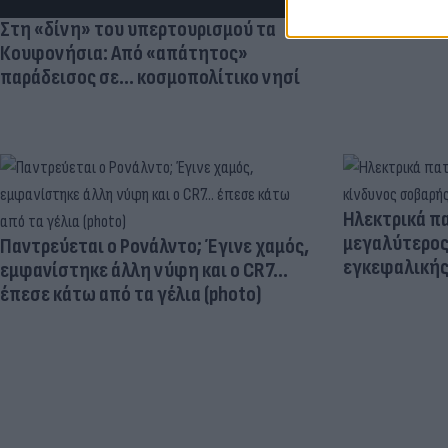
Στη «δίνη» του υπερτουρισμού τα
Κουφονήσια: Από «απάτητος»
παράδεισος σε... κοσμοπολίτικο νησί
Ηλεκτρικά πα
μεγαλύτερος
Παντρεύεται ο Ρονάλντο; Έγινε χαμός,
εγκεφαλική
εμφανίστηκε άλλη νύφη και ο CR7…
έπεσε κάτω από τα γέλια (photo)