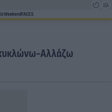
iz
Weekend
FACES
νακυκλώνω-Αλλάζω