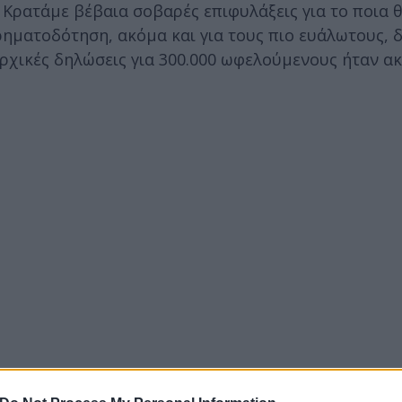
). Κρατάμε βέβαια σοβαρές επιφυλάξεις για το ποια θ
ηματοδότηση, ακόμα και για τους πιο ευάλωτους, 
αρχικές δηλώσεις για 300.000 ωφελούμενους ήταν α
ατα εξοικονόμησης αριστεύει εδώ και 3 χρόνια πο