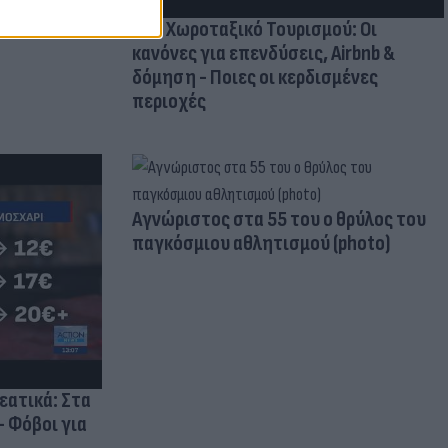
Νέο Χωροταξικό Τουρισμού: Οι
κανόνες για επενδύσεις, Airbnb &
δόμηση - Ποιες οι κερδισμένες
περιοχές
Aγνώριστος στα 55 του ο θρύλος του
παγκόσμιου αθλητισμού (photo)
ρεατικά: Στα
- Φόβοι για