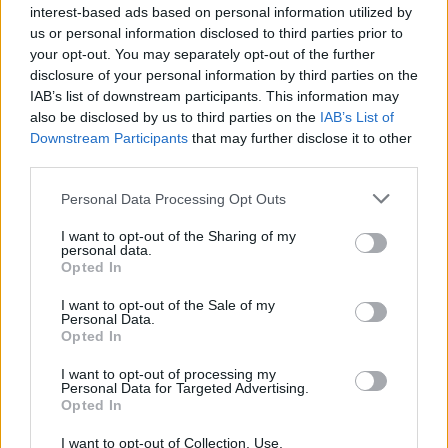
interest-based ads based on personal information utilized by
προϋποθέτει το ξεκαθάρισμα με τον τίτλο όπως και
us or personal information disclosed to third parties prior to
το ιστορικό κτήριο της Κουμουνδούρου αλλά και
your opt-out. You may separately opt-out of the further
τα μέσα ενημέρωσης του κόμματος.
disclosure of your personal information by third parties on the
IAB’s list of downstream participants. This information may
also be disclosed by us to third parties on the
IAB’s List of
Έκτακτο συνέδριο δεν θα γίνει.
Downstream Participants
that may further disclose it to other
third parties.
Οι εξελίξεις θα είναι ραγδαίες όπως, εκτιμάται από
Please note that this website/app uses one or more Google
Personal Data Processing Opt Outs
services and may gather and store information including but
όλες τις πλευρές αλλά είναι πρωθύστερο να
not limited to your visit or usage behaviour. You may click to
I want to opt-out of the Sharing of my
συζητείται η διοργάνωση ενός συνεδρίου που
personal data.
grant or deny consent to Google and its third-party tags to
Opted In
μεταξύ άλλων θα κληθεί να βάλει ένα τέλος σε μια
use your data for below specified purposes in below Google
πολιτική ιστορία. Ενδεχομένως στο μέλλον…
consent section.
I want to opt-out of the Sale of my
Personal Data.
Opted In
I want to opt-out of processing my
Personal Data for Targeted Advertising.
Opted In
I want to opt-out of Collection, Use,