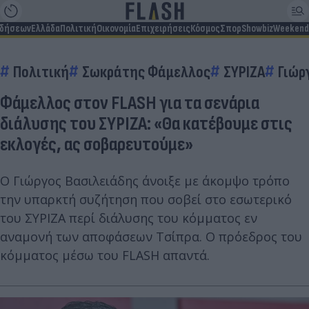
ιδήσεων
Ελλάδα
Πολιτική
Οικονομία
Επιχειρήσεις
Κόσμος
Σπορ
Showbiz
Weekend
Πολιτική
Σωκράτης Φάμελλος
ΣΥΡΙΖΑ
Γιώρ
Φάμελλος στον FLASH για τα σενάρια
διάλυσης του ΣΥΡΙΖΑ: «Θα κατέβουμε στις
εκλογές, ας σοβαρευτούμε»
Ο Γιώργος Βασιλειάδης άνοιξε με άκομψο τρόπο
την υπαρκτή συζήτηση που σοβεί στο εσωτερικό
του ΣΥΡΙΖΑ περί διάλυσης του κόμματος εν
αναμονή των αποφάσεων Τσίπρα. Ο πρόεδρος του
κόμματος μέσω του FLASH απαντά.