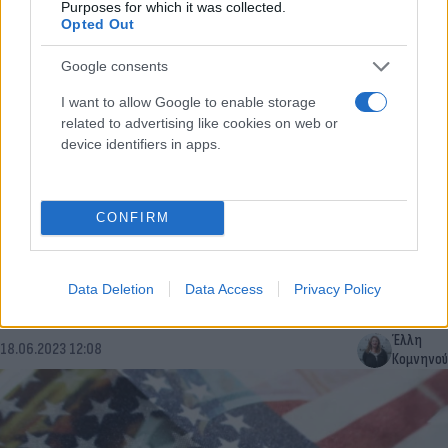
Purposes for which it was collected.
Opted Out
Google consents
I want to allow Google to enable storage
related to advertising like cookies on web or
device identifiers in apps.
CONFIRM
Πληθωρισμός: Η αργή αποκλιμάκωση φρενάρει
και το τέλος των επιτοκιακών αυξήσεων από ΕΚΤ
Data Deletion
Data Access
Privacy Policy
και Fed
Έλλη
18.06.2023 12:08
Κομνηνού