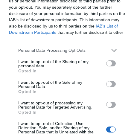
us or personal information disclosed to third parties prior to
your opt-out. You may separately opt-out of the further
Επιτόκια: Το δίλημμα που αντιμετωπίζουν ΕΚΤ
disclosure of your personal information by third parties on the
και Fed – Προσεκτικές κινήσεις συνιστά το ΔΝΤ
IAB’s list of downstream participants. This information may
also be disclosed by us to third parties on the
IAB’s List of
Έλλη
29.07.2023 11:34
Κομνηνού
Downstream Participants
that may further disclose it to other
third parties.
Please note that this website/app uses one or more Google
Personal Data Processing Opt Outs
services and may gather and store information including but
not limited to your visit or usage behaviour. You may click to
I want to opt-out of the Sharing of my
personal data.
grant or deny consent to Google and its third-party tags to
Opted In
use your data for below specified purposes in below Google
consent section.
I want to opt-out of the Sale of my
Personal Data.
Opted In
I want to opt-out of processing my
Personal Data for Targeted Advertising.
Opted In
Fed: Αύξηση επιτοκίων κατά 25 μονάδες βάσης
Εύη
I want to opt-out of Collection, Use,
26.07.2023 21:28
Retention, Sale, and/or Sharing of my
Κούρτη
Personal Data that Is Unrelated with the