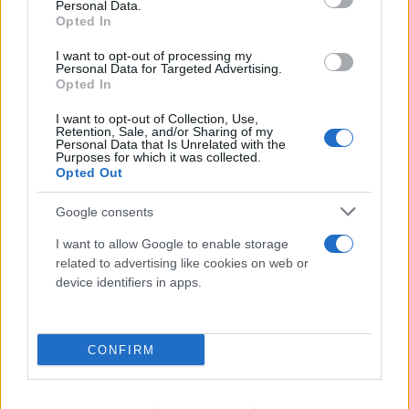
Personal Data.
Opted In
I want to opt-out of processing my
Personal Data for Targeted Advertising.
Opted In
I want to opt-out of Collection, Use,
«Έλεγε να μην ρωτούν για τον πατέρα του»:
Retention, Sale, and/or Sharing of my
Personal Data that Is Unrelated with the
Τι αποκαλύπτει στον FLASH συγγενής του
Purposes for which it was collected.
Opted Out
55χρονου ξενοδόχου
Google consents
05.08.2026
I want to allow Google to enable storage
related to advertising like cookies on web or
device identifiers in apps.
CONFIRM