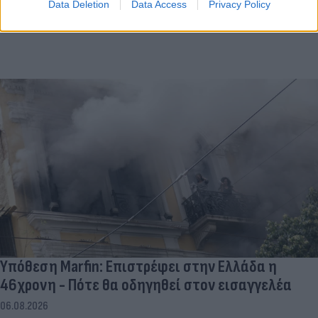
Data Deletion
Data Access
Privacy Policy
Υπόθεση Marfin: Επιστρέφει στην Ελλάδα η
46χρονη - Πότε θα οδηγηθεί στον εισαγγελέα
06.08.2026