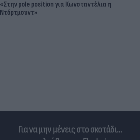
Δέκα εκατομμύρια followers δεν κάνουν λάθος- Η
Ντιλέτα Λεότα με μαγιό έγινε ξανά viral (photos)
Για να μην μένεις στο σκοτάδι...