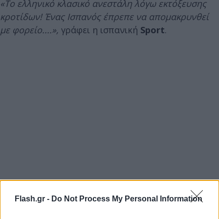
«Το ελληνικό κλασικό ανεστάλη λόγω εκτόξευσης
κροτίδων! Ένας Ισπανός έπρεπε να απομακρυνθεί
με φορείο....»,
γράφει η ισπανική
Sport
.
Flash.gr -
Do Not Process My Personal Information