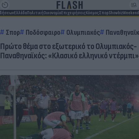
ιδήσεων
Ελλάδα
Πολιτική
Οικονομία
Επιχειρήσεις
Κόσμος
Σπορ
Showbiz
Weekend
Σπορ
Ποδόσφαιρο
Ολυμπιακός
Παναθηναϊ
Πρώτο θέμα στο εξωτερικό το Ολυμπιακός-
Παναθηναϊκός: «Κλασικό ελληνικό ντέρμπι»