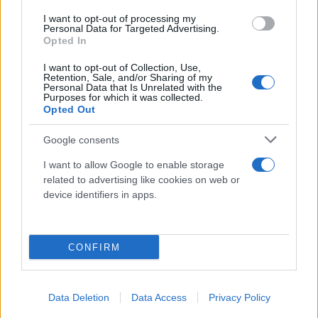
αφής όταν εκτοξεύτηκε το βλήμα. Ο Ισπανός
I want to opt-out of processing my
Personal Data for Targeted Advertising.
κατέρρευσε στην άκρη του γηπέδου και στη
Opted In
συνέχεια μεταφέρθηκε με φορείο πριν μεταφερθεί
στο νοσοκομείο»,
τονίζει η γαλλική
Equipe
.
I want to opt-out of Collection, Use,
Retention, Sale, and/or Sharing of my
Personal Data that Is Unrelated with the
Purposes for which it was collected.
«
Κλασικό ελληνικό ντέρμπι σε διακοπή παίκτης
Opted Out
χτυπήθηκε από κροτίδα»
, επισημαίνουν στην
Google consents
πορτογαλική
A Bola.
I want to allow Google to enable storage
related to advertising like cookies on web or
device identifiers in apps.
CONFIRM
Data Deletion
Data Access
Privacy Policy