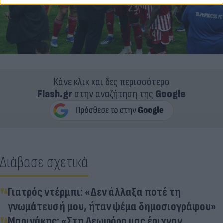
Κάνε κλικ και δες περισσότερο
Flash.gr
στην αναζήτηση της
Google
Διάβασε σχετικά
Γιατρός ντέρμπι: «Δεν άλλαξα ποτέ τη
γνωμάτευσή μου, ήταν ψέμα δημοσιογράφου»
Μαρινάκης: «Στη Λεωφόρο μας έριχναν