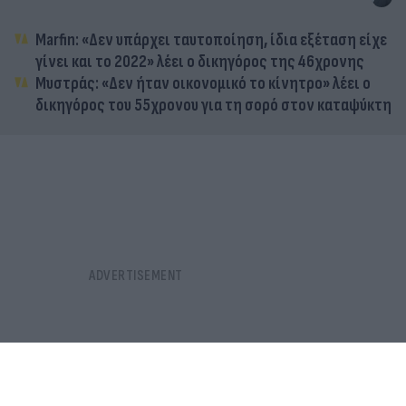
Marfin: «Δεν υπάρχει ταυτοποίηση, ίδια εξέταση είχε
γίνει και το 2022» λέει ο δικηγόρος της 46χρονης
Μυστράς: «Δεν ήταν οικονομικό το κίνητρο» λέει ο
δικηγόρος του 55χρονου για τη σορό στον καταψύκτη