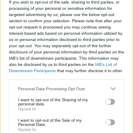
If you wish to opt-out of the sale, sharing to third parties, or
processing of your personal or sensitive information for
targeted advertising by us, please use the below opt-out
section to confirm your selection. Please note that after your
opt-out request is processed you may continue seeing
interest-based ads based on personal information utilized by
us or personal information disclosed to third parties prior to
your opt-out. You may separately opt-out of the further
disclosure of your personal information by third parties on the
IAB’s list of downstream participants. This information may
also be disclosed by us to third parties on the
IAB’s List of
Downstream Participants
that may further disclose it to other
third parties.
Please note that this website/app uses one or more Google
Personal Data Processing Opt Outs
«Το ντέρμπι μεταξύ του πρωτοπόρου του
services and may gather and store information including but
ελληνικού πρωταθλήματος Ολυμπιακού και του
not limited to your visit or usage behaviour. You may click to
I want to opt-out of the Sharing of my
personal data.
Παναθηναϊκού (3ος) διεκόπη την Κυριακή στο 50ο
grant or deny consent to Google and its third-party tags to
Opted In
use your data for below specified purposes in below Google
λεπτό του αγώνα μετά από έκρηξη κροτίδας κοντά
consent section.
I want to opt-out of the Sale of my
σε παίκτη. Ο αναπληρωματικός του Παναθηναϊκού,
Personal Data.
Χουάνκαρ, έκανε ζέσταμα κατά μήκος της γραμμής
Opted In