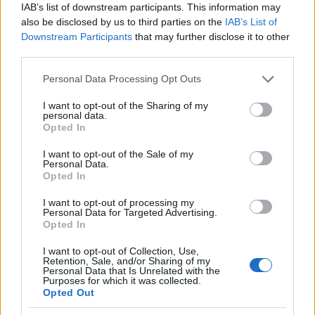
IAB’s list of downstream participants. This information may
also be disclosed by us to third parties on the
IAB’s List of
Downstream Participants
that may further disclose it to other
third parties.
Please note that this website/app uses one or more Google
Personal Data Processing Opt Outs
services and may gather and store information including but
not limited to your visit or usage behaviour. You may click to
I want to opt-out of the Sharing of my
personal data.
grant or deny consent to Google and its third-party tags to
Opted In
use your data for below specified purposes in below Google
consent section.
I want to opt-out of the Sale of my
Personal Data.
Opted In
I want to opt-out of processing my
Personal Data for Targeted Advertising.
Λειτουργώ πάντα για το καλό τών ασθενών μου.
Opted In
Έτσι λοιπόν δεν άλλαξα ποτέ την γνωμάτευση παρά
I want to opt-out of Collection, Use,
μόνο περιέγραψα την προοδευτική βελτίωση της
Retention, Sale, and/or Sharing of my
Personal Data that Is Unrelated with the
κλινικής του εικόνας ενώπιον και των
Purposes for which it was collected.
Opted Out
ορθοπαιδικών συναδέλφων των δύο ομάδων. Άρα