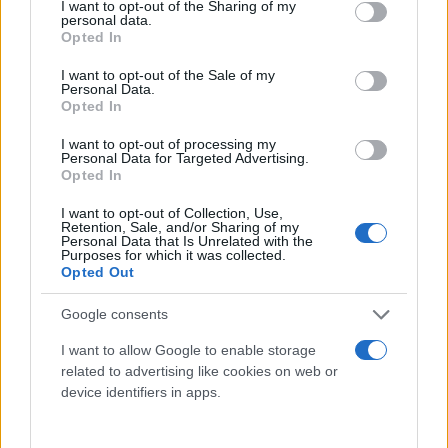
not limited to your visit or usage behaviour. You may click to
I want to opt-out of the Sharing of my
personal data.
grant or deny consent to Google and its third-party tags to
Opted In
use your data for below specified purposes in below Google
consent section.
I want to opt-out of the Sale of my
Εξελίσσεται σε φιάσκο η European Super League -
Personal Data.
Opted In
Ανακοίνωσε... αναβολή [pic]
I want to opt-out of processing my
Ηλίας
21.04.2021 08:45
Personal Data for Targeted Advertising.
Λιβάνιος
Opted In
I want to opt-out of Collection, Use,
Retention, Sale, and/or Sharing of my
Personal Data that Is Unrelated with the
Purposes for which it was collected.
Opted Out
Google consents
I want to allow Google to enable storage
related to advertising like cookies on web or
device identifiers in apps.
Προανακριτική για Παππά: «Αποκαλύφθηκε το