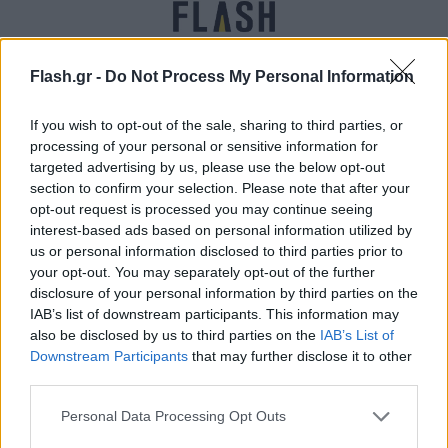
Flash.gr -
Do Not Process My Personal Information
If you wish to opt-out of the sale, sharing to third parties, or
processing of your personal or sensitive information for
Αποστολάκης: «Ο ανασχηματισμός Μητσοτάκη
targeted advertising by us, please use the below opt-out
εξελίσσεται σε ιστορικό φιάσκο», αναφέρει ο
section to confirm your selection. Please note that after your
ΣΥΡΙΖΑ
opt-out request is processed you may continue seeing
interest-based ads based on personal information utilized by
Αγγελική
31.08.2021 14:56
us or personal information disclosed to third parties prior to
Γιαννακού
your opt-out. You may separately opt-out of the further
disclosure of your personal information by third parties on the
IAB’s list of downstream participants. This information may
also be disclosed by us to third parties on the
IAB’s List of
Downstream Participants
that may further disclose it to other
third parties.
Please note that this website/app uses one or more Google
Personal Data Processing Opt Outs
services and may gather and store information including but