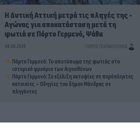
Η Δυτική Αττική μετρά τις πληγές της -
Αγώνας για αποκατάσταση μετά τη
φωτιά σε Πόρτο Γερμενό, Ψάθα
08.08.2026
ΓΙΏΡΓΟΣ ΓΕΩΡΓΑΚΌΠΟΥΛΟΣ
Πόρτο Γερμενό: Το αποτύπωμα της φωτιάς στο
ιστορικό φρούριο των Αιγοσθένων
Πόρτο Γερμενό: Σε εξέλιξη αυτοψίες σε πυρόπληκτες
κατοικίες – Οδηγίες του δήμου Μάνδρας σε
πληγέντες