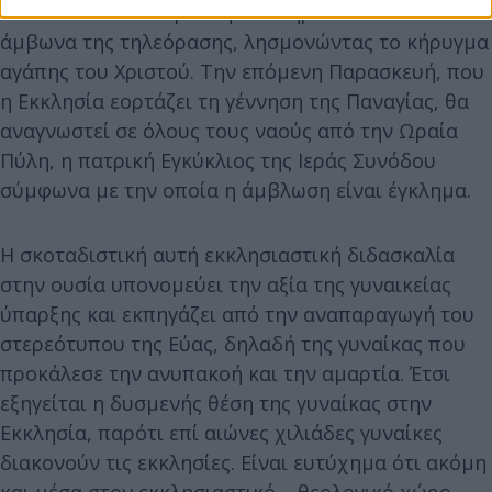
όσα ασύνετα και προκλητικά κηρύττει από τον
άμβωνα της τηλεόρασης, λησμονώντας το κήρυγμα
αγάπης του Χριστού. Την επόμενη Παρασκευή, που
η Εκκλησία εορτάζει τη γέννηση της Παναγίας, θα
αναγνωστεί σε όλους τους ναούς από την Ωραία
Πύλη, η πατρική Εγκύκλιος της Ιεράς Συνόδου
σύμφωνα με την οποία η άμβλωση είναι έγκλημα.
Η σκοταδιστική αυτή εκκλησιαστική διδασκαλία
στην ουσία υπονομεύει την αξία της γυναικείας
ύπαρξης και εκπηγάζει από την αναπαραγωγή του
στερεότυπου της Εύας, δηλαδή της γυναίκας που
προκάλεσε την ανυπακοή και την αμαρτία. Έτσι
εξηγείται η δυσμενής θέση της γυναίκας στην
Εκκλησία, παρότι επί αιώνες χιλιάδες γυναίκες
διακονούν τις εκκλησίες. Είναι ευτύχημα ότι ακόμη