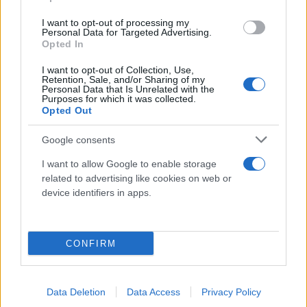
νεοσυντηρητισμού που δηλητηριάζει την κοινωνία
I want to opt-out of processing my
σε πολλές χώρες, όπως η πρόσφατη απόφαση του
Personal Data for Targeted Advertising.
Opted In
Ανωτάτου Δικαστηρίου των ΗΠΑ κατά των
αμβλώσεων.
I want to opt-out of Collection, Use,
Retention, Sale, and/or Sharing of my
Personal Data that Is Unrelated with the
Purposes for which it was collected.
Αυτό το νεοσυντηρητικό κύμα απάνθρωπων αξιών
Opted Out
και συνεχώς διευρυνόμενων κοινωνικών
Google consents
ανισοτήτων επεκτείνεται με εχθροπάθεια προς
τους πρόσφυγες και άλλες αδύναμες κοινωνικές
I want to allow Google to enable storage
related to advertising like cookies on web or
ομάδες. Συνιστά μέρος μιας «ταυτότητας»
device identifiers in apps.
αντιδραστικής αναδίπλωσης σαν απάντηση στην
κρίση διαρκείας που πλήττει την παγκόσμια
κοινωνία, οικονομική – ενεργειακή – κλιματική και
CONFIRM
πρωτίστως κρίση αξιών.
Data Deletion
Data Access
Privacy Policy
Συνεπώς, ο κος Συνετός δεν είναι μόνος του στα