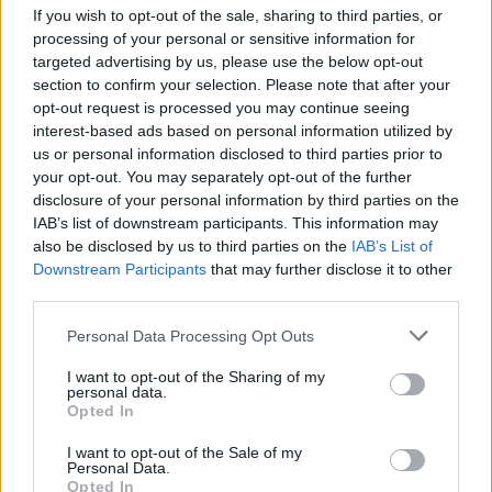
If you wish to opt-out of the sale, sharing to third parties, or
processing of your personal or sensitive information for
targeted advertising by us, please use the below opt-out
section to confirm your selection. Please note that after your
Ασφαλώς και τέτοιες δηλώσεις δεν εκπροσωπούν
opt-out request is processed you may continue seeing
το σύνολο των πιστών και των εκκλησιαστικών
interest-based ads based on personal information utilized by
λειτουργών. Ωστόσο, η επίμονη προβολή από την
us or personal information disclosed to third parties prior to
your opt-out. You may separately opt-out of the further
Ιερά Σύνοδο της καταδίκης των εκτρώσεων ως
disclosure of your personal information by third parties on the
φόνου και αμαρτίας, η αντιεπιστημονική άποψη ότι
IAB’s list of downstream participants. This information may
από «την ώρα της σύλληψης σχηματίζεται η
also be disclosed by us to third parties on the
IAB’s List of
προσωπικότητα του παιδιού» και συνεπώς «το
Downstream Participants
that may further disclose it to other
third parties.
αγέννητο παιδί έχει δικαίωμα» όχι όμως η γυναίκα
– μάνα, προσφέρει το υπόβαθρο για τέτοιου είδους
Please note that this website/app uses one or more Google
Personal Data Processing Opt Outs
services and may gather and store information including but
απάνθρωπες δηλώσεις. Και αυτή η επίμονη
not limited to your visit or usage behaviour. You may click to
I want to opt-out of the Sharing of my
εκκλησιαστική αξίωση να αστυνομεύει τα σώματα
personal data.
grant or deny consent to Google and its third-party tags to
Opted In
των γυναικών και τα δικαιώματα των πολιτών,
use your data for below specified purposes in below Google
consent section.
ενεργώντας δήθεν στο όνομα… της σωτηρίας των
I want to opt-out of the Sale of my
Personal Data.
ψυχών, εντάσσεται στο απειλητικό κύμα του
Opted In