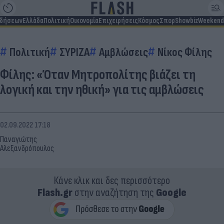
ιδήσεων
Ελλάδα
Πολιτική
Οικονομία
Επιχειρήσεις
Κόσμος
Σπορ
Showbiz
Weekend
Πολιτική
ΣΥΡΙΖΑ
Αμβλώσεις
Νίκος Φίλης
Φίλης: «Όταν Μητροπολίτης βιάζει τη
λογική και την ηθική» για τις αμβλώσεις
02.09.2022 17:18
Παναγιώτης
Αλεξανδρόπουλος
Κάνε κλικ και δες περισσότερο
Flash.gr
στην αναζήτηση της
Google