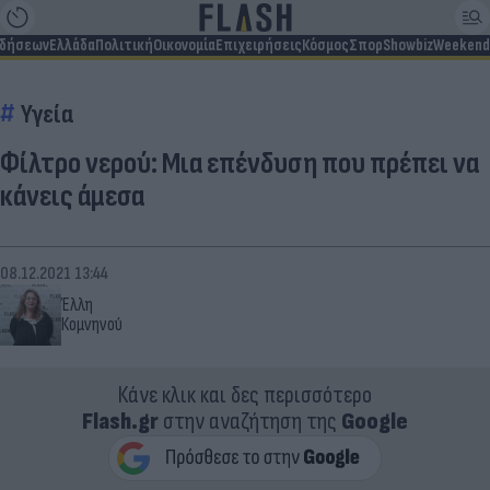
ιδήσεων
Ελλάδα
Πολιτική
Οικονομία
Επιχειρήσεις
Κόσμος
Σπορ
Showbiz
Weekend
Υγεία
Φίλτρο νερού: Μια επένδυση που πρέπει να
κάνεις άμεσα
08.12.2021 13:44
Έλλη
Κομνηνού
Κάνε κλικ και δες περισσότερο
Flash.gr
στην αναζήτηση της
Google