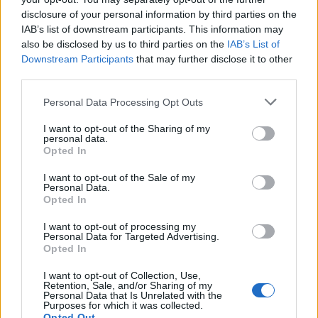
εμφιαλωμένο νερό δεν είναι ούτε πρακτικό στη μεταφορά του, ούτε
disclosure of your personal information by third parties on the
οικονομικό για να το χρησιμοποιήσουμε στο καθημερινό μαγείρεμα ή
IAB’s list of downstream participants. This information may
also be disclosed by us to third parties on the
IAB’s List of
πλύσιμο φρέσκων φρούτων και λαχανικών.
Downstream Participants
that may further disclose it to other
third parties.
Έτσι, μένει η λύση του φίλτρου νερού, ως πιο συμφέρουσα και
Please note that this website/app uses one or more Google
Personal Data Processing Opt Outs
αποτελεσματική.
Ένα υψηλής ποιότητας φίλτρο νερού συνδυάζε
services and may gather and store information including but
not limited to your visit or usage behaviour. You may click to
I want to opt-out of the Sharing of my
σημαντικά πλεονεκτήματα:
personal data.
grant or deny consent to Google and its third-party tags to
Opted In
use your data for below specified purposes in below Google
Αφαιρεί το χλώριο και τα ίχνη χημικών και άλλων τοξικών
consent section.
I want to opt-out of the Sale of my
Personal Data.
στοιχείων, διατηρώντας τα ωφέλιμα ιχνοστοιχεία όπως ο
Opted In
ψευδάργυρος και το μαγνήσιο.
I want to opt-out of processing my
Personal Data for Targeted Advertising.
Απομακρύνει ή καταστρέφει ιούς και βακτήρια που μπορεί
Opted In
να βρίσκονται ακόμα και σε μικρά φορτία στο νερό της
I want to opt-out of Collection, Use,
βρύσης.
Retention, Sale, and/or Sharing of my
Personal Data that Is Unrelated with the
Purposes for which it was collected.
Βελτιώνει την οσμή και τη γεύση.
Opted Out