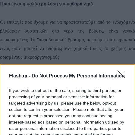
Ποια είναι η καλύτερη λύση για καθαρό νερό
Οι επιλογές που έχουμε για να προστατευτούμε από το ενδεχόμενο
βλαβερών συστατικών στο νερό της βρύσης, είναι γενικά
περιορισμένες. Το “παραδοσιακό” βράσιμο, ας πούμε, ούτε πρακτικό
είναι, ούτε μπορεί να απομακρύνει χημικά (όπως το χλώριο) και
ορισμένους μικροοργανισμούς.
Πολλοί άνθρωποι καταφεύγουν στο εμφιαλωμένο νερό. Ωστόσο,
Flash.gr -
Do Not Process My Personal Information
αυτή η “λύση” τελικά μπορεί να δημιουργεί περισσότερα προβλήματα
If you wish to opt-out of the sale, sharing to third parties, or
από όσα λύνει. Σύμφωνα με το Πανελλήνιο Κέντρο Οικολογικών
processing of your personal or sensitive information for
Ερευνών (
ΠΑΚΟΕ 2019
), οι κακές συνθήκες αποθήκευσης (υψηλές
targeted advertising by us, please use the below opt-out
section to confirm your selection. Please note that after your
θερμοκρασίες) ευνοούν την ανάπτυξη βλαβερών ουσιών, όπως
opt-out request is processed you may continue seeing
χημικά που μπορούν να περάσουν από το πλαστικό από το οποίο είναι
interest-based ads based on personal information utilized by
φτιαγμένες οι φιάλες (τερεφθαλικό πολυαιθυλένιο). Επιπλέον, το
us or personal information disclosed to third parties prior to
your opt-out. You may separately opt-out of the further