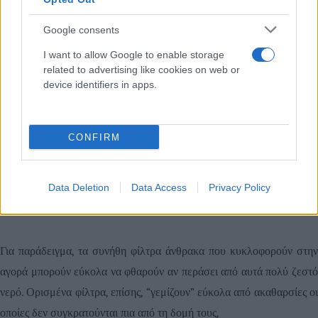
Είναι μια οικονομική και οικολογική επένδυση χάρη στην
Google consents
ευκολία χρήσης του και τη διάρκεια ζωής των
I want to allow Google to enable storage
ανταλλακτικών.
related to advertising like cookies on web or
device identifiers in apps.
Όμως, η επιλογή του κατάλληλου φίλτρου νερού για τη βρύση δεν
είναι μια απλή υπόθεση. Πρέπει κανείς να λάβει υπόψη παράγοντες
CONFIRM
όπως η ποιότητα των υλικών του και η απόδοσή του στη συγκράτηση
βλαβερών σωματιδίων, χημικών και μικροοργανισμών. Επίσης,
σημαντικό κριτήριο είναι η αντοχή του στο χρόνο και στην
Data Deletion
Data Access
Privacy Policy
παρατεταμένη χρήση.
Για παράδειγμα, τα συνήθη φίλτρα άνθρακα που κυκλοφορούν στην
αγορά μπορούν εύκολα να φθαρούν αν περάσει από αυτά πολύ ζεστό
νερό. Ορισμένα φίλτρα, επίσης, “γεμίζουν” εύκολα από ακαθαρσίες οι
οποίες δεν συγκρατούνται πια από τη δομή τους,