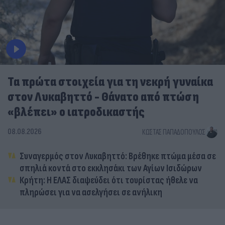
Τα πρώτα στοιχεία για τη νεκρή γυναίκα
στον Λυκαβηττό - Θάνατο από πτώση
«βλέπει» ο ιατροδικαστής
08.08.2026
ΚΏΣΤΑΣ ΠΑΠΑΔΌΠΟΥΛΟΣ
Συναγερμός στον Λυκαβηττό: Βρέθηκε πτώμα μέσα σε
σπηλιά κοντά στο εκκλησάκι των Αγίων Ισιδώρων
Κρήτη: Η ΕΛΑΣ διαψεύδει ότι τουρίστας ήθελε να
πληρώσει για να ασελγήσει σε ανήλικη