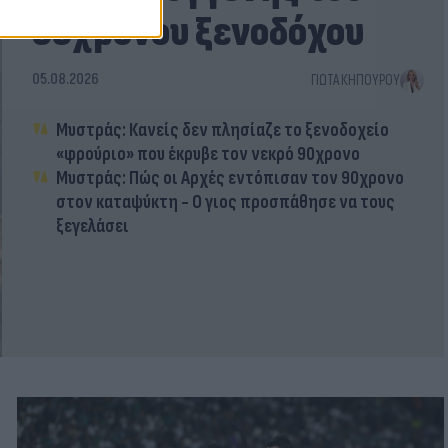
55χρονου ξενοδόχου
05.08.2026
ΓΙΏΤΑ ΚΗΠΟΥΡΟΎ
Μυστράς: Κανείς δεν πλησίαζε το ξενοδοχείο
«φρούριο» που έκρυβε τον νεκρό 90χρονο
Μυστράς: Πώς οι Αρχές εντόπισαν τον 90χρονο
στον καταψύκτη - Ο γιος προσπάθησε να τους
ξεγελάσει