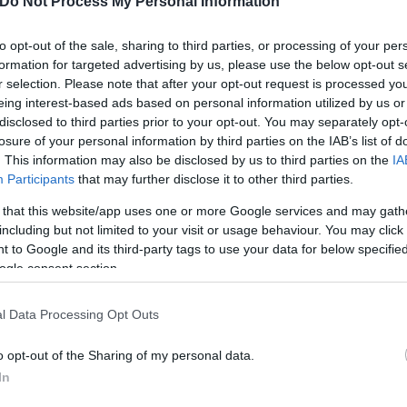
Do Not Process My Personal Information
to opt-out of the sale, sharing to third parties, or processing of your per
formation for targeted advertising by us, please use the below opt-out s
r selection. Please note that after your opt-out request is processed y
α για τον καρκίνο των
eing interest-based ads based on personal information utilized by us or
ηγεί θεραπεία και
disclosed to third parties prior to your opt-out. You may separately opt-
ει" τον όγκο
losure of your personal information by third parties on the IAB’s list of
. This information may also be disclosed by us to third parties on the
IA
Participants
that may further disclose it to other third parties.
 that this website/app uses one or more Google services and may gath
including but not limited to your visit or usage behaviour. You may click 
 to Google and its third-party tags to use your data for below specifi
Νέο ράλι ανόδου στα καύσ
ogle consent section.
κυμαίνονται πλέον οι τιμέ
αμόλυβδη και ντίζελ
l Data Processing Opt Outs
o opt-out of the Sharing of my personal data.
In