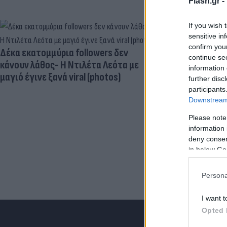
Flash.gr -
If you wish 
sensitive in
confirm you
Δέκα εκατομμύρια followers δεν
Νέο εμφύτευμ
continue se
κάνουν λάθος- Η Ντιλέτα Λεότα με
ωοθηκών χορ
information 
μαγιό έγινε ξανά viral (photos)
"κατασκοπεύ
further disc
participants
Downstream 
Please note
information 
deny consent
in below Go
Persona
I want t
Opted 