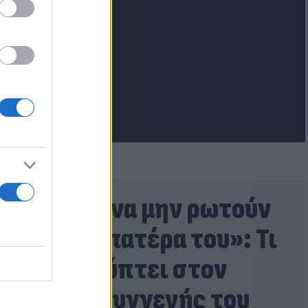
lash.gr
«Έλεγε να μην ρωτούν
για τον πατέρα του»: Τι
αποκαλύπτει στον
FLASH συγγενής του