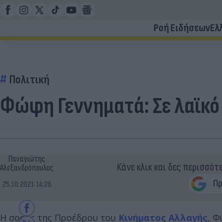
Ροή Ειδήσεων
Ελ
Πολιτική
Φώφη Γεννηματά: Σε λαϊκό 
Παναγιώτης
Κάνε κλικ και δες περισσότ
Αλεξανδρόπουλος
25.10.2021 14:26
Η σορός της Προέδρου του
Κινήματος Αλλαγής
, Φ