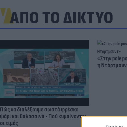
ΑΠΟ ΤΟ ΔΙΚΤΥΟ
«Στην pole p
η Ντόρτμουν
Πώς να διαλέξουμε σωστά φρέσκο
ψάρι και θαλασσινά - Πού κυμαίνονται
οι τιμές