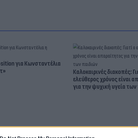
osition για Κωνσταντέλια
τ»
Καλοκαιρινές διακοπές: Γι
ελεύθερος χρόνος είναι α
για την ψυχική υγεία των