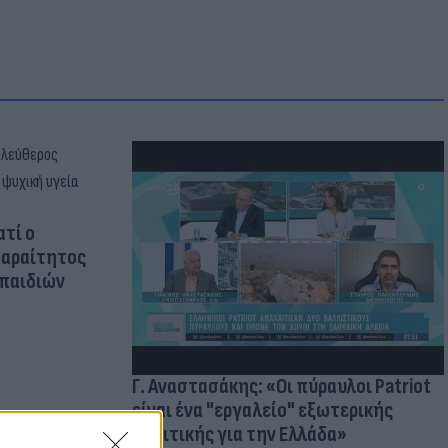
ατί ο
παραίτητος
 παιδιών
Γ. Αναστασάκης: «Οι πύραυλοι Patriot
είναι ένα "εργαλείο" εξωτερικής
πολιτικής για την Ελλάδα»