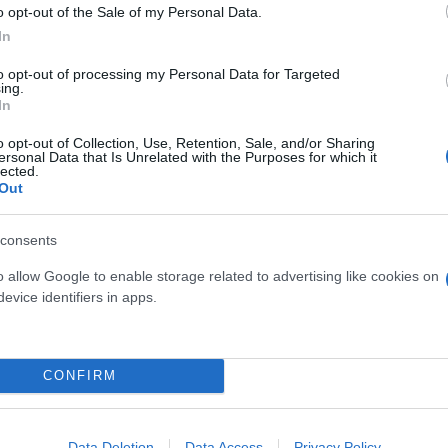
o opt-out of the Sale of my Personal Data.
 μην μένεις στο σκοτάδι... ακολούθησε το F
In
to opt-out of processing my Personal Data for Targeted
ing.
In
o opt-out of Collection, Use, Retention, Sale, and/or Sharing
ersonal Data that Is Unrelated with the Purposes for which it
lected.
Out
consents
o allow Google to enable storage related to advertising like cookies on
evice identifiers in apps.
CONFIRM
Data Deletion
Data Access
Privacy Policy