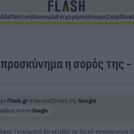
λάδα
Πολιτική
Οικονομία
Επιχειρήσεις
Κόσμος
Σπορ
Showb
προσκύνημα η σορός της - 
ερο
Flash.gr
στην αναζήτηση της
Google
ώφης Γεννηματά θα εκτεθεί σε λαϊκό προσκύνημα τ