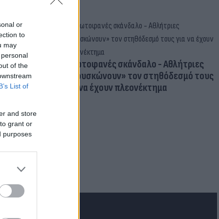
sonal or
ection to
ou may
 personal
Πρωτοφανές σκάνδαλο - Aθλήτριες
out of the
«φουσκώνουν» τον στηθόδεσμό τους
 downstream
για να έχουν πλεονέκτημα
B’s List of
er and store
to grant or
ed purposes
ιμα: Πού
ς σε