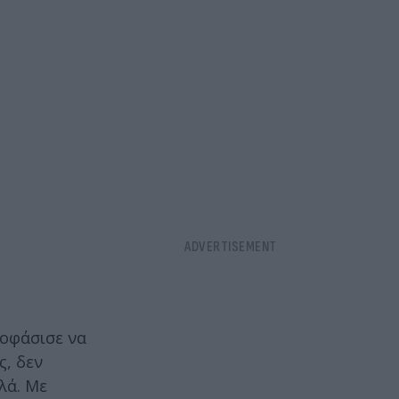
ποφάσισε να
ς, δεν
λά. Με