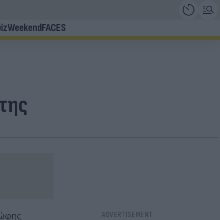
iz
Weekend
FACES
άτης
Φώφης