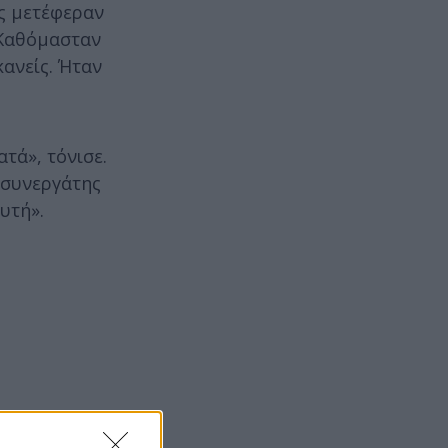
ς μετέφεραν
. Καθόμασταν
κανείς. Ήταν
τά», τόνισε.
ς συνεργάτης
υτή».