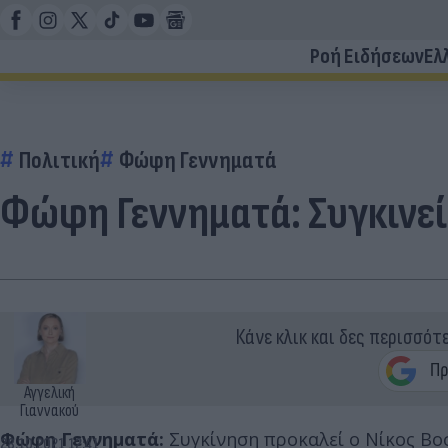
Ροή Ειδήσεων
Ελ
Πολιτική
Φώφη Γεννηματά
Φώφη Γεννηματά: Συγκινεί
Κάνε κλικ και δες περισσότ
Αγγελική
Γιαννακού
Φώφη Γεννηματά:
Συγκίνηση προκαλεί ο Νίκος Βοσ
28.10.2021 12:41