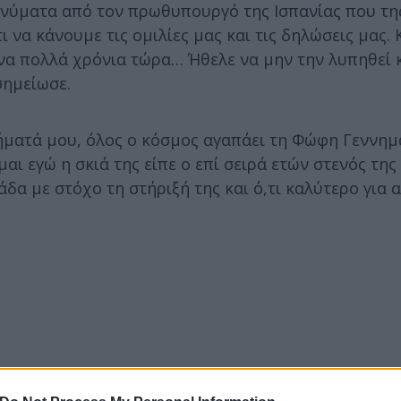
νύματα από τον πρωθυπουργό της Ισπανίας που τη
ι να κάνουμε τις ομιλίες μας και τις δηλώσεις μας
ενα πολλά χρόνια τώρα… Ήθελε να μην την λυπηθεί 
σημείωσε.
ήματά μου, όλος ο κόσμος αγαπάει τη Φώφη Γεννημα
αι εγώ η σκιά της είπε ο επί σειρά ετών στενός τη
δα με στόχο τη στήριξή της και ό,τι καλύτερο για α