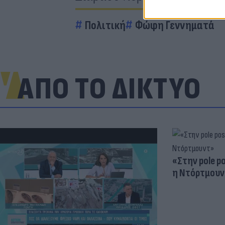
Πολιτική
Φώφη Γεννηματά
ΑΠΟ ΤΟ ΔΙΚΤΥΟ
«Στην pole p
η Ντόρτμουν