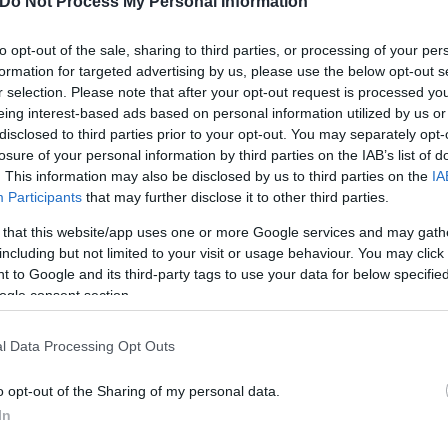
Do Not Process My Personal Information
to opt-out of the sale, sharing to third parties, or processing of your per
formation for targeted advertising by us, please use the below opt-out s
r selection. Please note that after your opt-out request is processed y
eing interest-based ads based on personal information utilized by us or
disclosed to third parties prior to your opt-out. You may separately opt-
losure of your personal information by third parties on the IAB’s list of
χες που ήταν χαμένες»
. This information may also be disclosed by us to third parties on the
IA
Participants
that may further disclose it to other third parties.
 that this website/app uses one or more Google services and may gath
including but not limited to your visit or usage behaviour. You may click 
 έδινε μάχες και δεν της χαρίστηκε κάτι. Η Φώφη 
 to Google and its third-party tags to use your data for below specifi
αρχία που δεν ήθελε να τη διεκδικήσει κανείς, πήρ
ogle consent section.
ί ξανά στα πόδια του. Κέρδιζε πολύ από την προσωπ
ρδιζε. Έτσι λοιπόν λιθαράκι – λιθαράκι τα καταφέρ
l Data Processing Opt Outs
τη στιγμή έχει αφήσει στο κόμμα ένα συναίσθημα 
κη, αλλά έχει αφήσει και μια δουλειά, είμαστε η π
o opt-out of the Sharing of my personal data.
In
ς λάθος ήταν που δεν γεννήθηκε άνδρας, το οποίο φ
ητα. Θα ήταν πολύ πιο ψηλά έτσι όπως λειτουργεί η