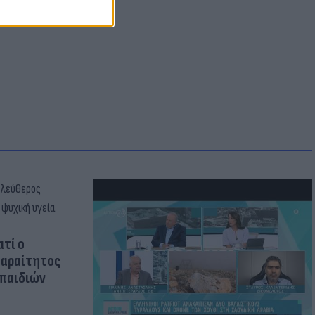
ατί ο
παραίτητος
 παιδιών