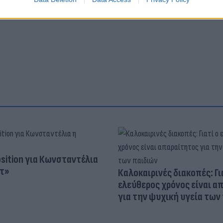
osition για Κωνσταντέλια
τ»
Καλοκαιρινές διακοπές: Γι
ελεύθερος χρόνος είναι α
για την ψυχική υγεία των