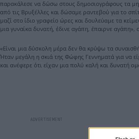
παρακάλεσε να δώσω στους δημοσιογράφους τα μη
από τις Βρυξέλλες και δώσαμε ραντεβού για το σπίτ
μαζί στο ίδιο γραφείο ώρες και δουλεύαμε τα κείμ
μια γυναίκα δυνατή, έδινε αγάπη, έπαιρνε αγάπη», 
«Είναι μια δύσκολη μέρα δεν θα κρύψω τα συναισθ
Ήταν μεγάλη η σκιά της Φώφης Γεννηματά για να είμ
και ανέφερε ότι είχαν μια πολύ καλή και δυνατή ομά