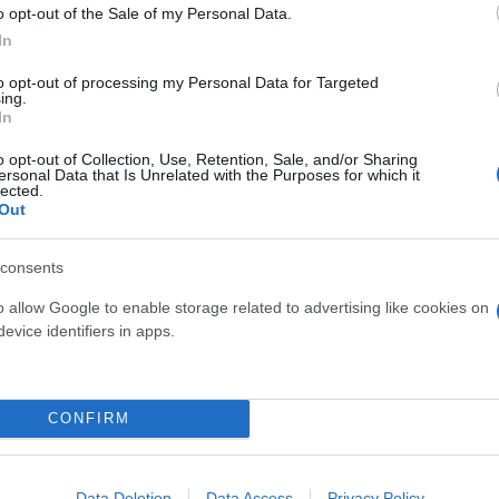
o opt-out of the Sale of my Personal Data.
μέσα στην κόλαση της πολιτικής».
In
to opt-out of processing my Personal Data for Targeted
έζησαν μαζί, «είναι όλη η διαδρομή», όπως είπε.
ing.
In
o opt-out of Collection, Use, Retention, Sale, and/or Sharing
ersonal Data that Is Unrelated with the Purposes for which it
lected.
Out
ερο
Flash.gr
στην αναζήτηση της
Google
consents
o allow Google to enable storage related to advertising like cookies on
evice identifiers in apps.
CONFIRM
Data Deletion
Data Access
Privacy Policy