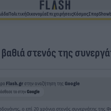
λάδα
Πολιτική
Οικονομία
Επιχειρήσεις
Κόσμος
Σπορ
Showb
 βαθιά στενός της συνεργ
ερο
Flash.gr
στην αναζήτηση της
Google
δογάνης, ο επί 20 χρόνια στενός συνεργάτης της 