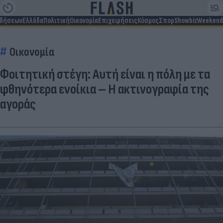
ιδήσεων
Ελλάδα
Πολιτική
Οικονομία
Επιχειρήσεις
Κόσμος
Σπορ
Showbiz
Weekend
Οικονομία
Φοιτητική στέγη: Αυτή είναι η πόλη με τα
φθηνότερα ενοίκια – Η ακτινογραφία της
αγοράς