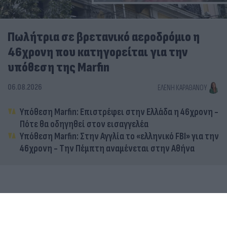
Πωλήτρια σε βρετανικό αεροδρόμιο η
46χρονη που κατηγορείται για την
υπόθεση της Marfin
06.08.2026
ΕΛΈΝΗ ΚΑΡΑΘΆΝΟΥ
Υπόθεση Marfin: Επιστρέφει στην Ελλάδα η 46χρονη -
Πότε θα οδηγηθεί στον εισαγγελέα
Υπόθεση Marfin: Στην Αγγλία το «ελληνικό FBI» για την
46χρονη - Την Πέμπτη αναμένεται στην Αθήνα