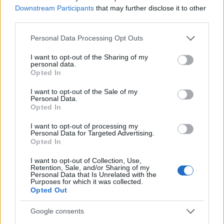
Downstream Participants
that may further disclose it to other
αντικείμενο των σπουδών τους με βάση την έδρα
third parties.
του Πανεπιστημίου και όχι το γνωστικό
αντικείμενο, η ζήτηση στο μέλλον αναμένεται να
Please note that this website/app uses one or more Google
Personal Data Processing Opt Outs
services and may gather and store information including but
ενταθεί κοντά στα μεγάλα Πανεπιστήμια και να
not limited to your visit or usage behaviour. You may click to
I want to opt-out of the Sharing of my
μειωθεί στην επαρχία.
personal data.
grant or deny consent to Google and its third-party tags to
Opted In
use your data for below specified purposes in below Google
consent section.
I want to opt-out of the Sale of my
Η πλειοψηφία επιλέγει να ενοικιάσει όσο το
Personal Data.
δυνατόν παλαιότερα διαμερίσματα,
ενώ
Opted In
καταγράφεται αύξηση των φοιτητών που επιλέγουν
I want to opt-out of processing my
να συγκατοικήσουν για να επιμερίζονται τα έξοδα.
Personal Data for Targeted Advertising.
Opted In
Αποτέλεσμα είναι τα μεγαλύτερα διαμερίσματα να
εμφανίζουν σταδιακά χαμηλότερο ρίσκο διάθεσης.
I want to opt-out of Collection, Use,
Retention, Sale, and/or Sharing of my
Personal Data that Is Unrelated with the
Purposes for which it was collected.
Τα τελευταία χρόνια
έχει ενταθεί η προσπάθεια
Opted Out
διάφορων εταιριών του real estate να
Google consents
δημιουργήσουν κατοικίες στα πρότυπα