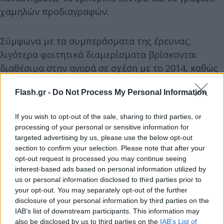
χαμηλών προδιαγραφών.
Σύμφωνα με τα συμπεράσματα της έρευνας,
λιγότερα φοιτητικά διαμερίσματα βρίσκονται
διαθέσιμα στην αγορά σε σχέση με το 2014, καθώς
ένα ποσοστό ακινήτων περί το 15-20% έχει εισέλθει
Flash.gr -
Do Not Process My Personal Information
οριστικά σε καθεστώς βραχυχρόνιας μίσθωσης.
If you wish to opt-out of the sale, sharing to third parties, or
Η προσφορά φοιτητικών διαμερισμάτων
processing of your personal or sensitive information for
αναμένουμε να σημειώσει περαιτέρω μείωση λόγω
targeted advertising by us, please use the below opt-out
section to confirm your selection. Please note that after your
αύξησης του τουρισμού. Όλο και περισσότεροι
opt-out request is processed you may continue seeing
ιδιοκτήτες προβαίνουν σε περιορισμένη επίπλωση
interest-based ads based on personal information utilized by
διαμερισμάτων για να έχουν ανταγωνιστικό
us or personal information disclosed to third parties prior to
πλεονέκτημα.
your opt-out. You may separately opt-out of the further
disclosure of your personal information by third parties on the
IAB’s list of downstream participants. This information may
Καθώς οι φοιτητές αρχίζουν και επιλέγουν το
also be disclosed by us to third parties on the
IAB’s List of