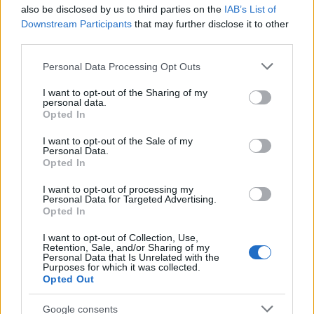
επιστολή της φον ντερ Λάιεν προς τους
also be disclosed by us to third parties on the
IAB’s List of
ευρωπαίους ηγέτες.
Downstream Participants
that may further disclose it to other
third parties.
Please note that this website/app uses one or more Google
«Η συνεργασία με βασικούς εταίρους παραμένει
Personal Data Processing Opt Outs
services and may gather and store information including but
καθοριστική», τονίζει η πρόεδρος της Επιτροπής
not limited to your visit or usage behaviour. You may click to
I want to opt-out of the Sharing of my
και θα αναζητηθούν νέες ολοκληρωμένες εταιρικές
personal data.
grant or deny consent to Google and its third-party tags to
Opted In
σχέσεις με τρίτες χώρες, βασισμένες σε αμοιβαία
use your data for below specified purposes in below Google
consent section.
επωφελή συνεργασία, όπως για παράδειγμα είναι η
I want to opt-out of the Sale of my
Personal Data.
πρωτοβουλία με την Τυνησία.
Opted In
I want to opt-out of processing my
Personal Data for Targeted Advertising.
Opted In
I want to opt-out of Collection, Use,
Retention, Sale, and/or Sharing of my
Personal Data that Is Unrelated with the
Purposes for which it was collected.
Opted Out
Google consents