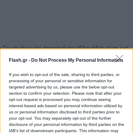
«Το ναυάγιο της περασμένης εβδομάδας είναι μια
ακόμη έκκληση για δράση, υπογραμμίζοντας την
Flash.gr -
Do Not Process My Personal Information
επείγουσα ανάγκη να εντατικοποιήσουμε τη
δουλειά μας με τις χώρες εταίρους, να
If you wish to opt-out of the sale, sharing to third parties, or
διπλασιάσουμε τις προσπάθειές μας για την
processing of your personal or sensitive information for
καταπολέμηση της λαθρεμπορίας μεταναστών, να
targeted advertising by us, please use the below opt-out
section to confirm your selection. Please note that after your
περιορίσουμε τις παράτυπες αναχωρήσεις σε
opt-out request is processed you may continue seeing
υπερπλήρη και μη αξιόπλοα σκάφη και να
interest-based ads based on personal information utilized by
εργαστούμε σε εναλλακτικές νομικές οδούς,
us or personal information disclosed to third parties prior to
your opt-out. You may separately opt-out of the further
δίνοντας τέλος στην περιττή ταλαιπωρία και την
disclosure of your personal information by third parties on the
ατυχή απώλεια ζωών», αναφέρε στη συνέχεια η
IAB’s list of downstream participants. This information may