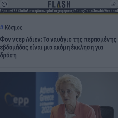
ιδήσεων
Ελλάδα
Πολιτική
Οικονομία
Επιχειρήσεις
Κόσμος
Σπορ
Showbiz
Weekend
Κόσμος
Φον ντερ Λάιεν: Το ναυάγιο της περασμένης
εβδομάδας είναι μια ακόμη έκκληση για
δράση