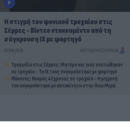
Η στιγμή του φονικού τροχαίου στις
Σέρρες - Βίντεο ντοκουμέντο από τη
σύγκρουση ΙΧ με φορτηγό
07.08.2026
ΧΡΙΣΤΌΔΟΥΛΟΣ ΣΚΟΎΝΤΑΣ
Τραγωδία στις Σέρρες: Μητέρα και γιος σκοτώθηκαν
σε τροχαίο - Το ΙΧ τους συγκρούστηκε με φορτηγό
Μύκονος: Νεκρός 42χρονος σε τροχαίο - Η μηχανή
του συγκρούστηκε με αυτοκίνητο στην Άνω Μερά