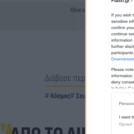
Flash.gr -
Κάνε κλικ και δες περισσότ
If you wish 
sensitive in
confirm you
continue se
information 
further disc
participants
Downstream 
Please note
Διάβασε περισσότερα
information 
deny consent
in below Go
Κόσμος
Σεισμός
Αφγανιστά
Persona
I want t
Opted 
ΑΠΟ ΤΟ ΔΙΚΤΥΟ