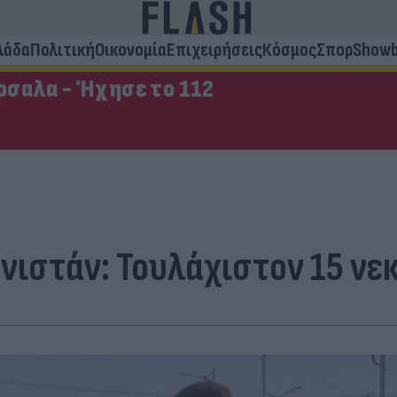
λάδα
Πολιτική
Οικονομία
Επιχειρήσεις
Κόσμος
Σπορ
Showb
σαλα - Ήχησε το 112
ιστάν: Τουλάχιστον 15 νεκ