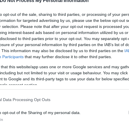
Do Not Process My Personal Information
ερο
Flash.gr
στην αναζήτηση της
Google
to opt-out of the sale, sharing to third parties, or processing of your per
formation for targeted advertising by us, please use the below opt-out s
r selection. Please note that after your opt-out request is processed y
eing interest-based ads based on personal information utilized by us or
disclosed to third parties prior to your opt-out. You may separately opt-
losure of your personal information by third parties on the IAB’s list of
. This information may also be disclosed by us to third parties on the
IA
Participants
that may further disclose it to other third parties.
 that this website/app uses one or more Google services and may gath
including but not limited to your visit or usage behaviour. You may click 
 to Google and its third-party tags to use your data for below specifi
ogle consent section.
ν
l Data Processing Opt Outs
o opt-out of the Sharing of my personal data.
In