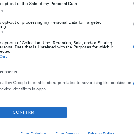
o opt-out of the Sale of my Personal Data.
In
to opt-out of processing my Personal Data for Targeted
ing.
In
osition για Κωνσταντέλια
Skin dysmorphia: Όταν η ε
o opt-out of Collection, Use, Retention, Sale, and/or Sharing
ersonal Data that Is Unrelated with the Purposes for which it
τ»
«τέλειο» δέρμα αποτελεί
lected.
ψυχικής υγείας
Out
consents
o allow Google to enable storage related to advertising like cookies on
evice identifiers in apps.
CONFIRM
Data Deletion
Data Access
Privacy Policy