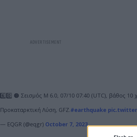
6️⃣0️⃣ 🟠 Σεισμός M 6.0, 07/10 07:40 (UTC), βάθος 1
Προκαταρκτική Λύση, GFZ.
#earthquake
pic.twitt
— EQGR (@eqgr)
October 7, 2023