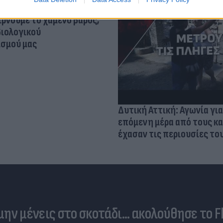
ίρνουμε το χαμένο βάρος;
βιολογικού
σμού μας
Δυτική Αττική: Αγωνία για
επόμενη μέρα από τους κ
έχασαν τις περιουσίες το
 μην μένεις στο σκοτάδι... ακολούθησε το F