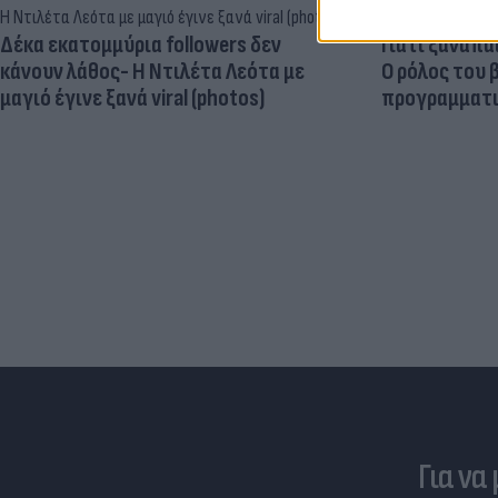
Δέκα εκατομμύρια followers δεν
Γιατί ξαναπα
κάνουν λάθος- Η Ντιλέτα Λεότα με
Ο ρόλος του 
μαγιό έγινε ξανά viral (photos)
προγραμματι
Για να