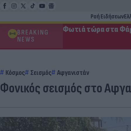
Ροή Ειδήσεων
Ελ
Φωτιά τώρα στα Φάρ
BREAKING
NEWS
Κόσμος
Σεισμός
Αφγανιστάν
Φονικός σεισμός στο Αφγαν