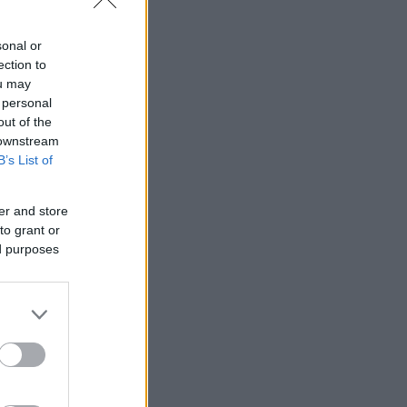
sonal or
ection to
ou may
 personal
out of the
 downstream
B’s List of
er and store
to grant or
ed purposes