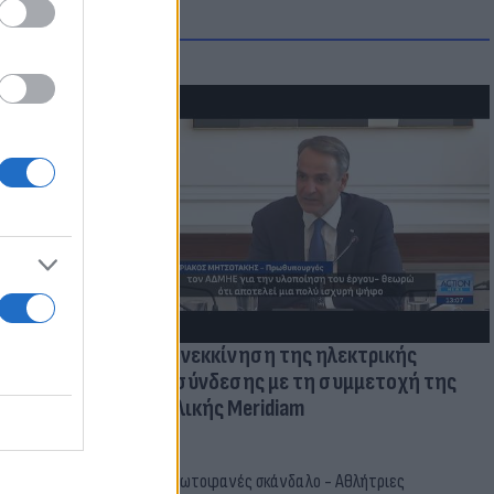
μμονή με το
 πρόβλημα
Επανεκκίνηση της ηλεκτρικής
διασύνδεσης με τη συμμετοχή της
Γαλλικής Meridiam