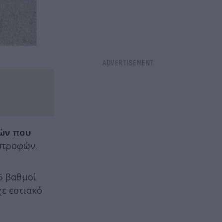
μών που
στροφών.
6 βαθμοί
χε εστιακό