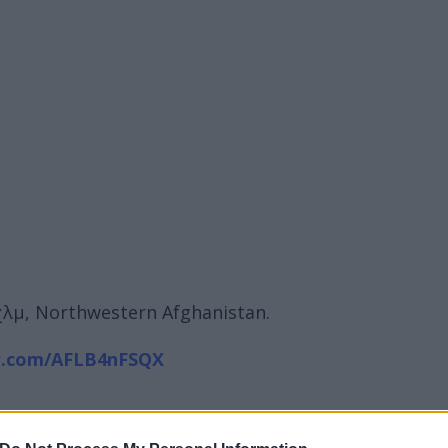
0 χλμ, Northwestern Afghanistan.
er.com/AFLB4nFSQX