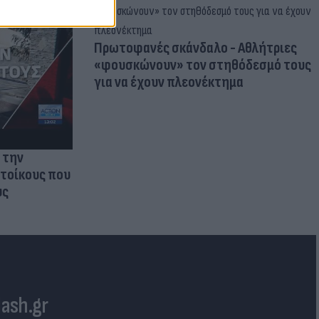
Πρωτοφανές σκάνδαλο - Aθλήτριες
«φουσκώνουν» τον στηθόδεσμό τους
για να έχουν πλεονέκτημα
 την
ατοίκους που
υς
lash.gr