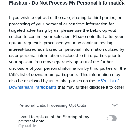
φάνηκε σαν... όαση στο τηλεοπτικό κοινό το οποίο
Flash.gr -
Do Not Process My Personal Information
έδειξε όλο τους τον ενθουσιασμό στα social media.
If you wish to opt-out of the sale, sharing to third parties, or
processing of your personal or sensitive information for
Τι είδαμε στο πρώτο επεισόδιο:
targeted advertising by us, please use the below opt-out
section to confirm your selection. Please note that after your
Μια φορά κι έναν καιρό η Ηγουμένη Μαρία και οι
opt-out request is processed you may continue seeing
Αδερφές Αρσινόη, Αγαθονίκη, Ουρανία και
interest-based ads based on personal information utilized by
us or personal information disclosed to third parties prior to
Χρυσοβαλάντω ζούσαν ήρεμα και γαλήνια στην
your opt-out. You may separately opt-out of the further
μονή της Αγίας Θεοδούλης. Μέχρι που ένα πρωί
disclosure of your personal information by third parties on the
ανακαλύπτουν ένα αντρικό πτώμα στο
IAB’s list of downstream participants. This information may
also be disclosed by us to third parties on the
IAB’s List of
σκευοφυλάκιο και η ζωή τους μετατρέπεται σε
Downstream Participants
that may further disclose it to other
κόλαση
">https:="" www.iefimerida.gr="" medi...
third parties.
<="" a="">
Please note that this website/app uses one or more Google
Personal Data Processing Opt Outs
services and may gather and store information including but
not limited to your visit or usage behaviour. You may click to
I want to opt-out of the Sharing of my
personal data.
grant or deny consent to Google and its third-party tags to
Opted In
use your data for below specified purposes in below Google