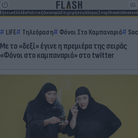
ιδήσεων
Ελλάδα
Πολιτική
Οικονομία
Επιχειρήσεις
Κόσμος
Σπορ
Showbiz
Weekend
LIFE
Τηλεόραση
Φόνοι Στο Καμπαναριό
Soc
Με το «δεξί» έγινε η πρεμιέρα της σειράς
«Φόνοι στο καμπαναριό» στο twitter