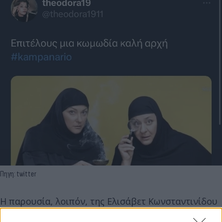
Πηγη: twitter
Η παρουσία, λοιπόν, της Ελισάβετ Κωνσταντινίδου
και της Ρένιας Λουιζίδου στη μικρή μας οθόνη