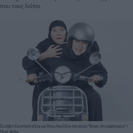
που τους λείπει.
Ελισάβετ Κωνσταντινίδου και Ρένια Λουιζίδου στη σειρά "Φόνοι στο καμπαναριό" /
Πηγή: Alpha