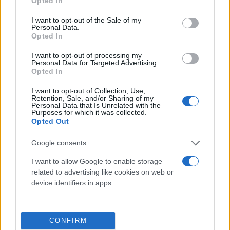
Opted In
σενάρια δεν συνιστούν προβλέψεις για το μέλλον,
use your data for below specified purposes in below Google
αλλά
μεθοδολογικά εργαλεία που χρησιμεύουν
consent section.
I want to opt-out of the Sale of my
Personal Data.
στην καλύτερη προετοιμασία για την
Opted In
αντιμετώπιση πιθανών κινδύνων
αλλά και την
I want to opt-out of processing my
αξιοποίηση δυνητικών ευκαιριών που επιφυλάσσει
Personal Data for Targeted Advertising.
Opted In
το μέλλον.
I want to opt-out of Collection, Use,
Retention, Sale, and/or Sharing of my
Personal Data that Is Unrelated with the
Purposes for which it was collected.
Opted Out
Google consents
I want to allow Google to enable storage
related to advertising like cookies on web or
device identifiers in apps.
CONFIRM