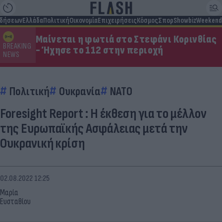
ιδήσεων
Ελλάδα
Πολιτική
Οικονομία
Επιχειρήσεις
Κόσμος
Σπορ
Showbiz
Weekend
Μαίνεται η φωτιά στο Στεφάνι Κορινθίας
BREAKING
- Ήχησε το 112 στην περιοχή
NEWS
Πολιτική
Ουκρανία
ΝΑΤΟ
Foresight Report : Η έκθεση για το μέλλον
της Ευρωπαϊκής Ασφάλειας μετά την
Ουκρανική κρίση
02.08.2022 12:25
Μαρία
Ευσταθίου