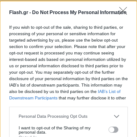
Flash.gr -
Do Not Process My Personal Information
If you wish to opt-out of the sale, sharing to third parties, or
processing of your personal or sensitive information for
targeted advertising by us, please use the below opt-out
section to confirm your selection. Please note that after your
opt-out request is processed you may continue seeing
interest-based ads based on personal information utilized by
us or personal information disclosed to third parties prior to
your opt-out. You may separately opt-out of the further
disclosure of your personal information by third parties on the
Στην έκθεση συμπεριλήφθηκαν ζητήματα όπως ο
IAB’s list of downstream participants. This information may
μεταβαλλόμενος ρόλος του ΝΑΤΟ, το μέλλον της
also be disclosed by us to third parties on the
IAB’s List of
διατλαντικής συνεργασίας, οι δυνατότητες
Downstream Participants
that may further disclose it to other
ενεργειακής αυτονομίας της Ευρωπαϊκής Ένωσης,
third parties.
το μεταναστευτικό και η κυβερνοασφάλεια.
Please note that this website/app uses one or more Google
Personal Data Processing Opt Outs
services and may gather and store information including but
not limited to your visit or usage behaviour. You may click to
I want to opt-out of the Sharing of my
Επισημαίνεται, ότι τα παραπάνω εναλλακτικά
personal data.
grant or deny consent to Google and its third-party tags to