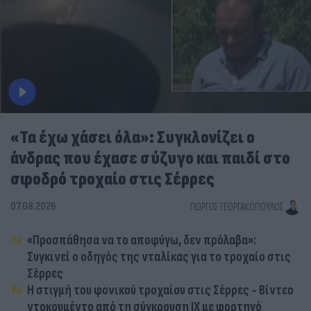
«Τα έχω χάσει όλα»: Συγκλονίζει ο
άνδρας που έχασε σύζυγο και παιδί στο
σφοδρό τροχαίο στις Σέρρες
07.08.2026
ΓΙΏΡΓΟΣ ΓΕΩΡΓΑΚΌΠΟΥΛΟΣ
«Προσπάθησα να το αποφύγω, δεν πρόλαβα»:
Συγκινεί ο οδηγός της νταλίκας για το τροχαίο στις
Σέρρες
Η στιγμή του φονικού τροχαίου στις Σέρρες - Βίντεο
ντοκουμέντο από τη σύγκρουση ΙΧ με φορτηγό