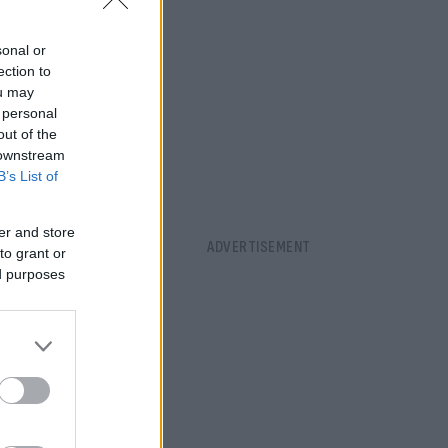
sonal or
ection to
ou may
 personal
out of the
 downstream
B’s List of
er and store
to grant or
ed purposes
Ferrari και
dillac και
η Σαγκάη.