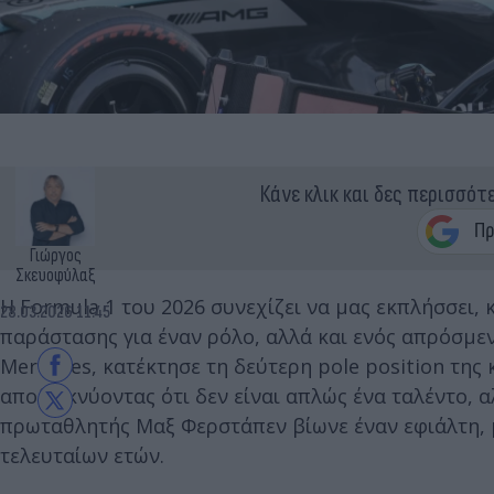
Κάνε κλικ και δες περισσότ
Γιώργος
Σκευοφύλαξ
Η Formula 1 του 2026 συνεχίζει να μας εκπλήσσει, 
28.03.2026 11:45
παράστασης για έναν ρόλο, αλλά και ενός απρόσμεν
Mercedes, κατέκτησε τη δεύτερη pole position της
αποδεικνύοντας ότι δεν είναι απλώς ένα ταλέντο, α
πρωταθλητής Μαξ Φερστάπεν βίωνε έναν εφιάλτη, μ
τελευταίων ετών.