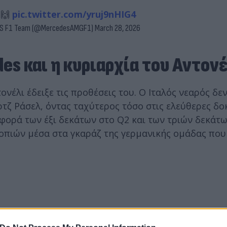
 🙌
pic.twitter.com/yruj9nHIG4
S F1 Team (@MercedesAMGF1)
March 28, 2026
s και η κυριαρχία του Αντονέ
ονέλι έδειξε τις προθέσεις του. Ο Ιταλός νεαρός δε
ζ Ράσελ, όντας ταχύτερος τόσο στις ελεύθερες δο
ιαφορά των έξι δεκάτων στο Q2 και των τριών δεκάτ
ροπιών μέσα στα γκαράζ της γερμανικής ομάδας που