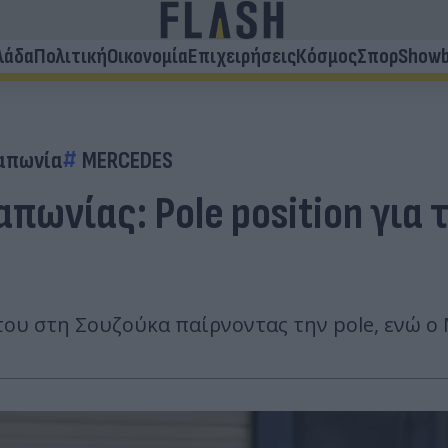
λάδα
Πολιτική
Οικονομία
Επιχειρήσεις
Κόσμος
Σπορ
Showb
απωνία
MERCEDES
απωνίας: Pole position για 
του στη Σουζούκα παίρνοντας την pole, ενώ ο