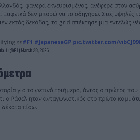
Ολλανδός, φανερά εκνευρισμένος, ανέφερε στον ασύ
ε. Ξαφνικά δεν μπορώ να το οδηγήσω. Στις υψηλές τ
ν εκτός δεκάδας, το grid απέκτησε μια εντελώς νέ
fying 👀
#F1
#JapaneseGP
pic.twitter.com/vibCJ99
la 1 (@F1)
March 28, 2026
νόμετρα
ιστορία για το φετινό τριήμερο, όντας ο πρώτος που
 ότι ο Ράσελ ήταν ανταγωνιστικός στο πρώτο κομμάτι
 δέκατα πίσω.