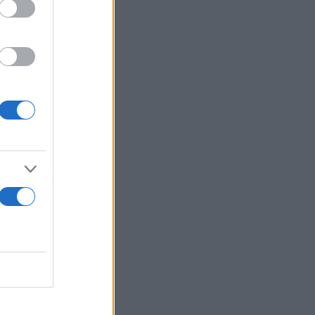
ed6N
τας στην
υ για τους
σινοι»
α εικόνα που