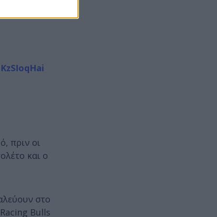
CKzSIoqHai
, πριν οι
ολέτο και ο
παλεύουν στο
Racing Bulls