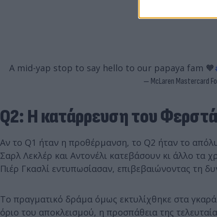
A mid-yap stop to say hello to our papaya fam 🧡
— McLaren Mastercard F
Q2: Η κατάρρευση του Φερστ
Αν το Q1 ήταν η προθέρμανση, το Q2 ήταν το απόλυ
Σαρλ Λεκλέρ και Αντονέλι κατεβάσουν κι άλλο τα χ
Πιέρ Γκασλί εντυπωσίασαν, επιβεβαιώνοντας τη δυ
Το πραγματικό δράμα όμως εκτυλίχθηκε στα γκαράζ
όριο του αποκλεισμού, η προσπάθεια της τελευταία