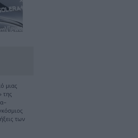
κό μιας
» της
να–
αγκόσμιος
ήξεις των