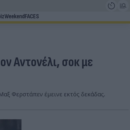
iz
Weekend
FACES
τον Αντονέλι, σοκ με
 Μαξ Φερστάπεν έμεινε εκτός δεκάδας.