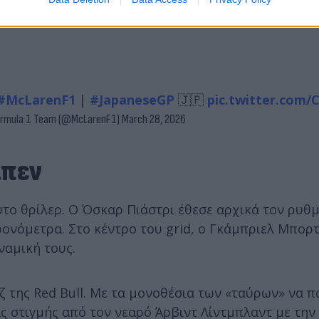
#McLarenF1
|
#JapaneseGP
🇯🇵
pic.twitter.com/
ormula 1 Team (@McLarenF1)
March 28, 2026
άπεν
το θρίλερ. Ο Όσκαρ Πιάστρι έθεσε αρχικά τον ρυθμό
ρονόμετρα. Στο κέντρο του grid, ο Γκάμπριελ Μπορτ
ναμική τους.
 της Red Bull. Με τα μονοθέσια των «ταύρων» να 
ς στιγμής από τον νεαρό Άρβιντ Λίντμπλαντ με την 