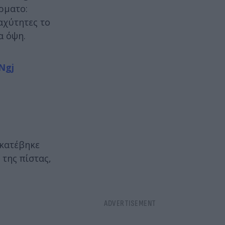
ρματο:
αχύτητες το
α όψη.
Ngj
 κατέβηκε
 της πίστας,