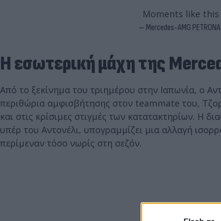
Moments like this
— Mercedes-AMG PETRONA
Η εσωτερική μάχη της Mercede
Από το ξεκίνημα του τριημέρου στην Ιαπωνία, ο Αντ
περιθώρια αμφισβήτησης στον teammate του, Τζορτ
και στις κρίσιμες στιγμές των κατατακτηρίων. Η δ
υπέρ του Αντονέλι, υπογραμμίζει μια αλλαγή ισορ
περίμεναν τόσο νωρίς στη σεζόν.