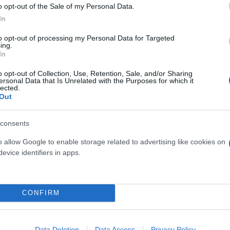
to remember for Kimi! 👏👏
pic.twitter.com/9TJEeq
o opt-out of the Sale of my Personal Data.
In
S F1 Team (@MercedesAMGF1)
March 28, 2026
to opt-out of processing my Personal Data for Targeted
ing.
τελευταία στιγμή να σώσουν την παρτίδα ανεβαίνον
In
 Μπέρμαν. Ο οδηγός της Haas, που φιγουράρει στην
o opt-out of Collection, Use, Retention, Sale, and/or Sharing
8ος, γεγονός που δυσκολεύει αφάνταστα το έργο το
ersonal Data that Is Unrelated with the Purposes for which it
lected.
να της Aston Martin. Στην έδρα της Honda, οι «πρά
Out
ευτερόλεπτα μακριά από τον ρυθμό της κορυφής – μι
consents
o allow Google to enable storage related to advertising like cookies on
evice identifiers in apps.
CONFIRM
Data Deletion
Data Access
Privacy Policy