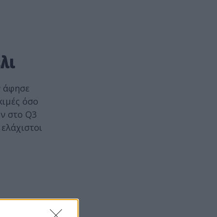
λι
ν άφησε
κιμές όσο
ων στο Q3
 ελάχιστοι