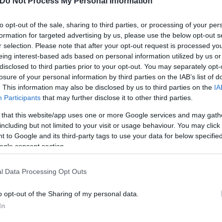
Do Not Process My Personal Information
to opt-out of the sale, sharing to third parties, or processing of your per
formation for targeted advertising by us, please use the below opt-out s
r selection. Please note that after your opt-out request is processed y
eing interest-based ads based on personal information utilized by us or
disclosed to third parties prior to your opt-out. You may separately opt-
losure of your personal information by third parties on the IAB’s list of
. This information may also be disclosed by us to third parties on the
IA
all in 🙌
pic.twitter.com/PEVOtfZi0K
Participants
that may further disclose it to other third parties.
S F1 Team (@MercedesAMGF1)
March 28, 2026
 that this website/app uses one or more Google services and may gath
including but not limited to your visit or usage behaviour. You may click 
 to Google and its third-party tags to use your data for below specifi
σεις στην «ουρά»
ogle consent section.
μεγάλες ανατροπές στην κορυφή, με τις Mercedes, 
l Data Processing Opt Outs
αίες θέσεις η ένταση ήταν διάχυτη. Οι Williams, Ca
o opt-out of the Sharing of my personal data.
 συνεχίζοντας το αρνητικό σερί που ξεκίνησε από τ
In