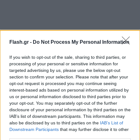
Flash.gr -
Do Not Process My Personal Information
If you wish to opt-out of the sale, sharing to third parties, or
processing of your personal or sensitive information for
targeted advertising by us, please use the below opt-out
section to confirm your selection. Please note that after your
opt-out request is processed you may continue seeing
interest-based ads based on personal information utilized by
us or personal information disclosed to third parties prior to
your opt-out. You may separately opt-out of the further
Ο Πιάστρι προσπάθησε να τον δυσκολέψει όσο
disclosure of your personal information by third parties on the
μπορούσε και κάποια στιγμή βρέθηκε στην 1η
IAB’s list of downstream participants. This information may
θέση, αλλά ο Βελγο-Ολλανδός παγκόσμιος
also be disclosed by us to third parties on the
IAB’s List of
πρωταθλητής έκανε την αντεπίθεσή του, τον
Downstream Participants
that may further disclose it to other
third parties.
προσπέρασε και δεν κοίταξε ξανά πίσω του,