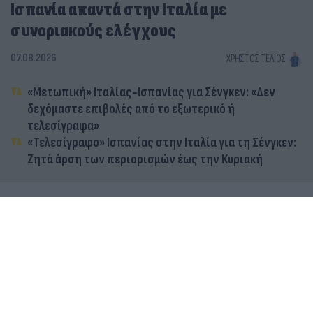
Ισπανία απαντά στην Ιταλία με
συνοριακούς ελέγχους
07.08.2026
ΧΡΉΣΤΟΣ ΤΈΛΙΟΣ
«Μετωπική» Ιταλίας-Ισπανίας για Σένγκεν: «Δεν
δεχόμαστε επιβολές από το εξωτερικό ή
τελεσίγραφα»
«Τελεσίγραφο» Ισπανίας στην Ιταλία για τη Σένγκεν:
Ζητά άρση των περιορισμών έως την Κυριακή