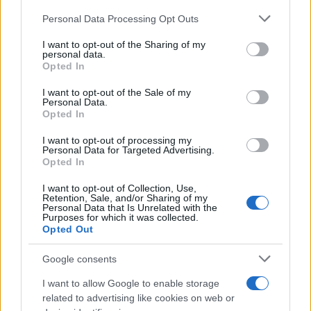
παίρνοντας τη νίκη.
Please note that this website/app uses one or more Google
Personal Data Processing Opt Outs
services and may gather and store information including but
not limited to your visit or usage behaviour. You may click to
I want to opt-out of the Sharing of my
Στη 2η θέση τερμάτισε ο Πιάστρι και στην 3η ο
personal data.
grant or deny consent to Google and its third-party tags to
Opted In
Γκασλί, με τον Σάινθ να παίρνει την 4η θέση μετά
use your data for below specified purposes in below Google
consent section.
την τιμωρία του Χάμιλτον, τον Λεκλέρ να
I want to opt-out of the Sale of my
Personal Data.
τερματίζει στην 5η και τους Νόρις, Χάμιλτον και
Opted In
Ράσελ να ακολουθούν.
I want to opt-out of processing my
Personal Data for Targeted Advertising.
Opted In
I want to opt-out of Collection, Use,
Retention, Sale, and/or Sharing of my
Personal Data that Is Unrelated with the
Purposes for which it was collected.
Opted Out
Google consents
I want to allow Google to enable storage
related to advertising like cookies on web or