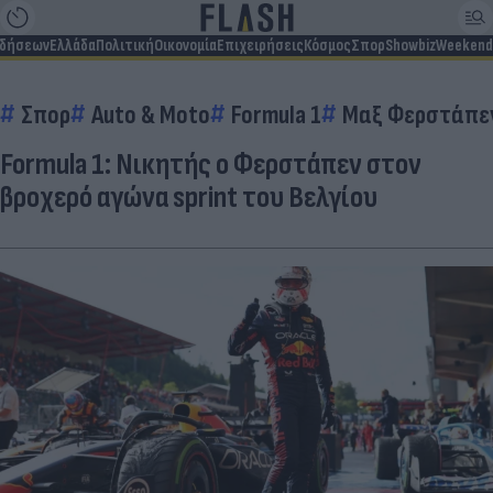
ιδήσεων
Ελλάδα
Πολιτική
Οικονομία
Επιχειρήσεις
Κόσμος
Σπορ
Showbiz
Weekend
Σπορ
Auto & Moto
Formula 1
Μαξ Φερστάπε
Formula 1: Νικητής ο Φερστάπεν στον
βροχερό αγώνα sprint του Βελγίου