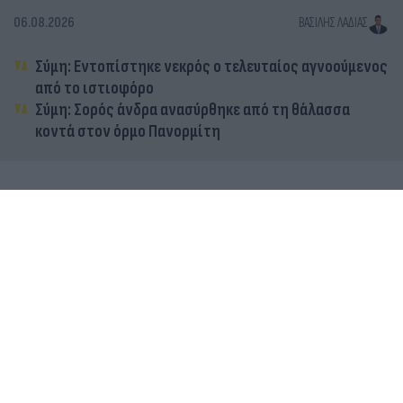
06.08.2026
ΒΑΣΊΛΗΣ ΛΑΔΙΆΣ
Σύμη: Εντοπίστηκε νεκρός ο τελευταίος αγνοούμενος
από το ιστιοφόρο
Σύμη: Σορός άνδρα ανασύρθηκε από τη θάλασσα
κοντά στον όρμο Πανορμίτη