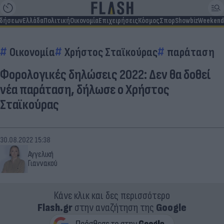
ιδήσεων
Ελλάδα
Πολιτική
Οικονομία
Επιχειρήσεις
Κόσμος
Σπορ
Showbiz
Weekend
Οικονομία
Χρήστος Σταϊκούρας
παράταση
Φορολογικές δηλώσεις 2022: Δεν θα δοθεί
νέα παράταση, δήλωσε ο Χρήστος
Σταϊκούρας
30.08.2022 15:38
Αγγελική
Γιαννακού
Κάνε κλικ και δες περισσότερο
Flash.gr
στην αναζήτηση της
Google