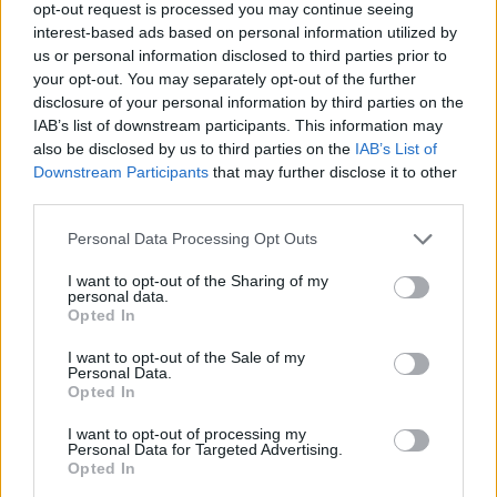
opt-out request is processed you may continue seeing
Ο υπουργός Οικονομικών αναφέρθηκε επίσης στα
interest-based ads based on personal information utilized by
νέα στοιχεία για την καλή πορεία των επενδύσεων,
us or personal information disclosed to third parties prior to
your opt-out. You may separately opt-out of the further
των ταξιδιωτικών εισπράξεων και άλλων δεικτών,
disclosure of your personal information by third parties on the
αλλά και επισήμανε τους τριγμούς που προκαλεί ο
IAB’s list of downstream participants. This information may
υψηλός πληθωρισμός, σημειώνοντας ότι υπάρχει
also be disclosed by us to third parties on the
IAB’s List of
Downstream Participants
that may further disclose it to other
νέος δημοσιονομικός χώρος που δημιουργήθηκε
third parties.
το καλοκαίρι και έως την άλλη εβδομάδα θα
υπάρχει σαφής εικόνα.
Please note that this website/app uses one or more Google
Personal Data Processing Opt Outs
services and may gather and store information including but
not limited to your visit or usage behaviour. You may click to
I want to opt-out of the Sharing of my
personal data.
grant or deny consent to Google and its third-party tags to
Opted In
use your data for below specified purposes in below Google
consent section.
I want to opt-out of the Sale of my
Personal Data.
Opted In
I want to opt-out of processing my
Personal Data for Targeted Advertising.
Opted In