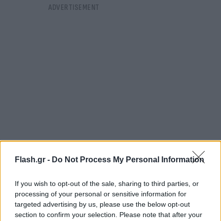
Flash.gr -
Do Not Process My Personal Information
Να σημειωθεί ότι με βάση τα τελευταία διαθέσιμα
If you wish to opt-out of the sale, sharing to third parties, or
στοιχεία από την ΑΑΔΕ έχουν ήδη υποβληθεί 6,3
processing of your personal or sensitive information for
εκατομμύρια φορολογικές δηλώσεις.
targeted advertising by us, please use the below opt-out
section to confirm your selection. Please note that after your