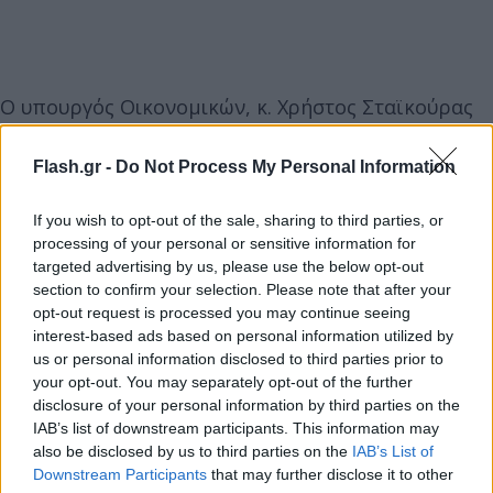
Ο υπουργός Οικονομικών, κ. Χρήστος Σταϊκούρας
και ο υφυπουργός Φορολογικής Πολιτικής και
Δημόσιας Περιουσίας, κ. Απόστολος Βεσυρόπουλος
Flash.gr -
Do Not Process My Personal Information
έκαναν την ακόλουθη δήλωση:
If you wish to opt-out of the sale, sharing to third parties, or
processing of your personal or sensitive information for
«Η Κυβέρνηση, έχοντας πλήρη συναίσθηση των
targeted advertising by us, please use the below opt-out
δυσκολιών που αντιμετωπίζουν οι πολίτες αλλά
section to confirm your selection. Please note that after your
opt-out request is processed you may continue seeing
και του αυξημένου φόρτου εργασίας των λογιστών
interest-based ads based on personal information utilized by
και φοροτεχνικών το τελευταίο διάστημα, λόγω της
us or personal information disclosed to third parties prior to
ενεργειακής κρίσης που απαιτεί την υποβολή
your opt-out. You may separately opt-out of the further
αιτήσεων σε ποικίλες ηλεκτρονικές πλατφόρμες
disclosure of your personal information by third parties on the
IAB’s list of downstream participants. This information may
ενισχύσεων, αλλά και λόγω της πανδημίας που
also be disclosed by us to third parties on the
IAB’s List of
οδηγεί σε καθυστερήσεις των εργασιών πολιτών
Downstream Participants
that may further disclose it to other