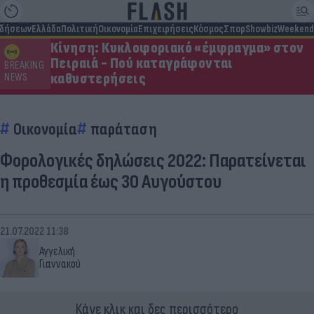
ιδήσεων
Ελλάδα
Πολιτική
Οικονομία
Επιχειρήσεις
Κόσμος
Σπορ
Showbiz
Weekend
Κίνηση: Κυκλοφοριακό «έμφραγμα» στον
Πειραιά - Πού καταγράφονται
BREAKING
καθυστερήσεις
NEWS
Οικονομία
παράταση
Φορολογικές δηλώσεις 2022: Παρατείνεται
η προθεσμία έως 30 Αυγούστου
21.07.2022 11:38
Αγγελική
Γιαννακού
Κάνε κλικ και δες περισσότερο