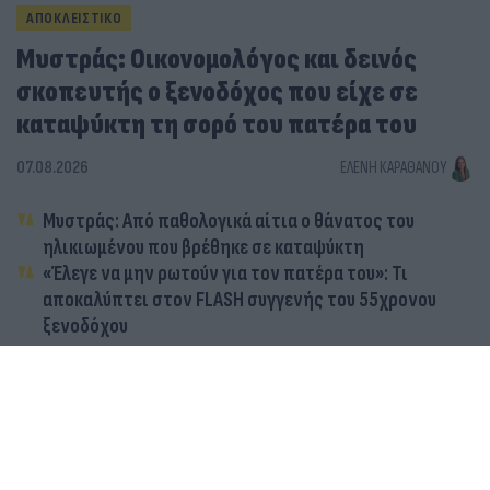
ΑΠΟΚΛΕΙΣΤΙΚΟ
Μυστράς: Οικονομολόγος και δεινός
σκοπευτής ο ξενοδόχος που είχε σε
καταψύκτη τη σορό του πατέρα του
07.08.2026
ΕΛΈΝΗ ΚΑΡΑΘΆΝΟΥ
Μυστράς: Από παθολογικά αίτια ο θάνατος του
ηλικιωμένου που βρέθηκε σε καταψύκτη
«Έλεγε να μην ρωτούν για τον πατέρα του»: Τι
αποκαλύπτει στον FLASH συγγενής του 55χρονου
ξενοδόχου