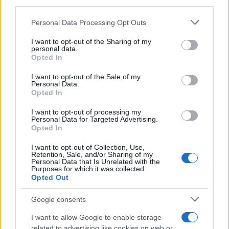
και λογιστών που νοσούν, προχωρά σε παράταση
third parties.
της προθεσμίας υποβολής των φορολογικών
Please note that this website/app uses one or more Google
Personal Data Processing Opt Outs
δηλώσεων μέχρι τις 30 Αυγούστου. Πρόκειται για
services and may gather and store information including but
not limited to your visit or usage behaviour. You may click to
I want to opt-out of the Sharing of my
την τελευταία παράταση που δίνεται, ώστε να
personal data.
grant or deny consent to Google and its third-party tags to
μπορέσουν όλοι να ολοκληρώσουν τη διαδικασία
Opted In
use your data for below specified purposes in below Google
υποβολής δηλώσεων και να είναι συνεπείς στις
consent section.
I want to opt-out of the Sale of my
υποχρεώσεις τους».
Personal Data.
Opted In
I want to opt-out of processing my
Personal Data for Targeted Advertising.
Opted In
I want to opt-out of Collection, Use,
Retention, Sale, and/or Sharing of my
Personal Data that Is Unrelated with the
Purposes for which it was collected.
Opted Out
Google consents
I want to allow Google to enable storage
related to advertising like cookies on web or