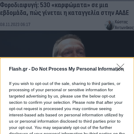
Φοροδιαφυγή: 530 «καρφώματα» σε μια
εβδομάδα, πώς γίνεται η καταγγελία στην ΑΑΔΕ
Κώστας
08.11.2023 06:17
Αντωνάκος
Flash.gr -
Do Not Process My Personal Information
If you wish to opt-out of the sale, sharing to third parties, or
processing of your personal or sensitive information for
targeted advertising by us, please use the below opt-out
section to confirm your selection. Please note that after your
Βόμβα Στουρνάρα: Να δούμε ξανά τις
opt-out request is processed you may continue seeing
interest-based ads based on personal information utilized by
φοροαπαλλαγές - Χρειαζόμαστε έσοδα
us or personal information disclosed to third parties prior to
Συντακτική
your opt-out. You may separately opt-out of the further
07.11.2023 12:23
Ομάδα
disclosure of your personal information by third parties on the