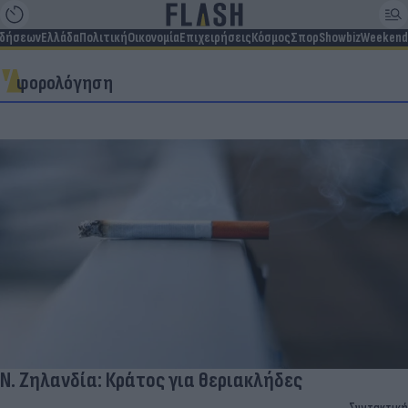
ιδήσεων
Ελλάδα
Πολιτική
Οικονομία
Επιχειρήσεις
Κόσμος
Σπορ
Showbiz
Weekend
φορολόγηση
Ν. Ζηλανδία: Κράτος για θεριακλήδες