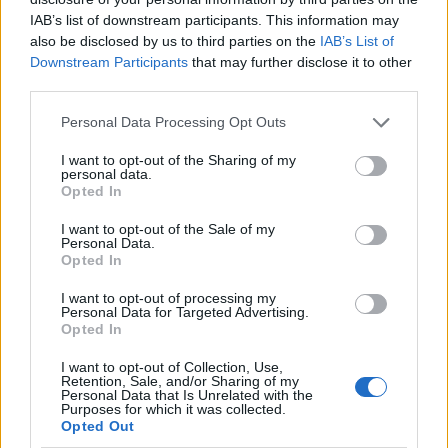
Flash.gr
IAB’s list of downstream participants. This information may
also be disclosed by us to third parties on the
IAB’s List of
Downstream Participants
that may further disclose it to other
third parties.
Please note that this website/app uses one or more Google
Personal Data Processing Opt Outs
services and may gather and store information including but
not limited to your visit or usage behaviour. You may click to
I want to opt-out of the Sharing of my
personal data.
grant or deny consent to Google and its third-party tags to
Opted In
use your data for below specified purposes in below Google
consent section.
I want to opt-out of the Sale of my
Personal Data.
Opted In
Το «λίφτινγκ» για το τεκμαρτό εισόδημα - Ποιοι
I want to opt-out of processing my
σηκώνουν τα φορολογικά βάρη
Personal Data for Targeted Advertising.
Opted In
Κώστας
07.11.2023 06:37
Αντωνάκος
I want to opt-out of Collection, Use,
Retention, Sale, and/or Sharing of my
Personal Data that Is Unrelated with the
Purposes for which it was collected.
Opted Out