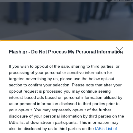
Flash.gr -
Do Not Process My Personal Information
If you wish to opt-out of the sale, sharing to third parties, or
processing of your personal or sensitive information for
Τέρμα οι ουρές στις εφορίες για ΑΦΜ και
targeted advertising by us, please use the below opt-out
section to confirm your selection. Please note that after your
Κλειδάριθμο - Νέες ψηφιακές διαδικασίες
opt-out request is processed you may continue seeing
Συντακτική
interest-based ads based on personal information utilized by
29.11.2023 20:04
Ομάδα
us or personal information disclosed to third parties prior to
Flash.gr
your opt-out. You may separately opt-out of the further
disclosure of your personal information by third parties on the
IAB’s list of downstream participants. This information may
also be disclosed by us to third parties on the
IAB’s List of