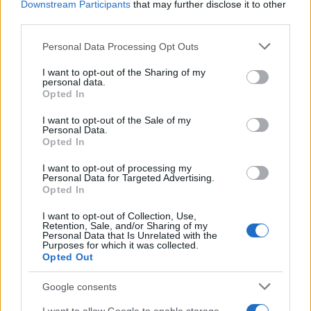
Downstream Participants
that may further disclose it to other
third parties.
Please note that this website/app uses one or more Google
Personal Data Processing Opt Outs
services and may gather and store information including but
not limited to your visit or usage behaviour. You may click to
I want to opt-out of the Sharing of my
personal data.
grant or deny consent to Google and its third-party tags to
Opted In
use your data for below specified purposes in below Google
consent section.
I want to opt-out of the Sale of my
Κληρονομιά ακινήτων με ένα «κλικ» - Τέλος από
Personal Data.
Opted In
1/1 οι χειρόγραφες δηλώσεις
I want to opt-out of processing my
Κώστας
Personal Data for Targeted Advertising.
28.11.2023 06:30
Αντωνάκος
Opted In
I want to opt-out of Collection, Use,
Retention, Sale, and/or Sharing of my
Personal Data that Is Unrelated with the
Purposes for which it was collected.
Opted Out
Google consents