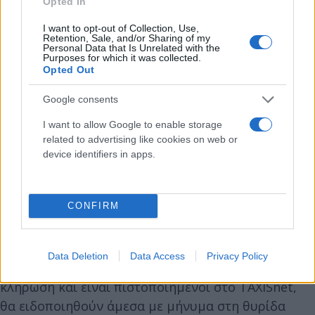
Opted In
5 τυχεροί κερδίζουν 20.000 ευρώ ο καθένας
I want to opt-out of Collection, Use,
Retention, Sale, and/or Sharing of my
50 τυχεροί κερδίζουν 5.000 ευρώ ο καθένας
Personal Data that Is Unrelated with the
Purposes for which it was collected.
Opted Out
500 τυχεροί κερδίζουν 1.000 ευρώ ο καθένας
Google consents
I want to allow Google to enable storage
Για την καταβολή του επάθλου, απαραίτητη
related to advertising like cookies on web or
προϋπόθεση είναι να έχει δηλώσει ο
device identifiers in apps.
φορολογούμενος τον τραπεζικό του λογαριασμό σε
μορφή ΙΒΑΝ στον διαδικτυακό τόπο της ΑΑΔΕ
(www.aade.gr), στην επιλογή myAADE – «Μητρώο &
CONFIRM
Επικοινωνία» – Δήλωση Λογαριασμού ΙΒΑΝ.
Data Deletion
Data Access
Privacy Policy
Οι φορολογούμενοι που κέρδισαν στη σημερινή
κλήρωση και είναι πιστοποιημένοι στο TAXISnet,
θα ειδοποιηθούν άμεσα με μήνυμα στη θυρίδα