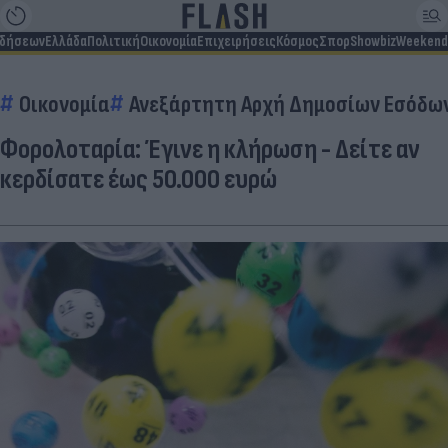
ιδήσεων
Ελλάδα
Πολιτική
Οικονομία
Επιχειρήσεις
Κόσμος
Σπορ
Showbiz
Weekend
Οικονομία
Ανεξάρτητη Αρχή Δημοσίων Εσόδων
Φορολοταρία: Έγινε η κλήρωση - Δείτε αν
κερδίσατε έως 50.000 ευρώ