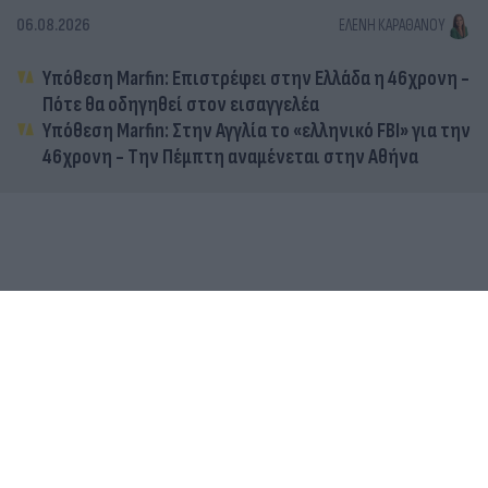
06.08.2026
ΕΛΈΝΗ ΚΑΡΑΘΆΝΟΥ
Υπόθεση Marfin: Επιστρέφει στην Ελλάδα η 46χρονη -
Πότε θα οδηγηθεί στον εισαγγελέα
Υπόθεση Marfin: Στην Αγγλία το «ελληνικό FBI» για την
46χρονη - Την Πέμπτη αναμένεται στην Αθήνα