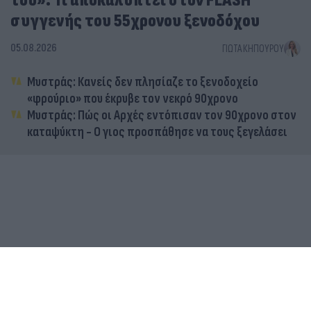
του»: Τι αποκαλύπτει στον FLASH
συγγενής του 55χρονου ξενοδόχου
05.08.2026
ΓΙΏΤΑ ΚΗΠΟΥΡΟΎ
Μυστράς: Κανείς δεν πλησίαζε το ξενοδοχείο
«φρούριο» που έκρυβε τον νεκρό 90χρονο
Μυστράς: Πώς οι Αρχές εντόπισαν τον 90χρονο στον
καταψύκτη - Ο γιος προσπάθησε να τους ξεγελάσει