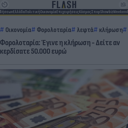
ιδήσεων
Ελλάδα
Πολιτική
Οικονομία
Επιχειρήσεις
Κόσμος
Σπορ
Showbiz
Weekend
Οικονομία
Φορολοταρία
λεφτά
κλήρωση
Φορολοταρία: Έγινε η κλήρωση - Δείτε αν
κερδίσατε 50.000 ευρώ