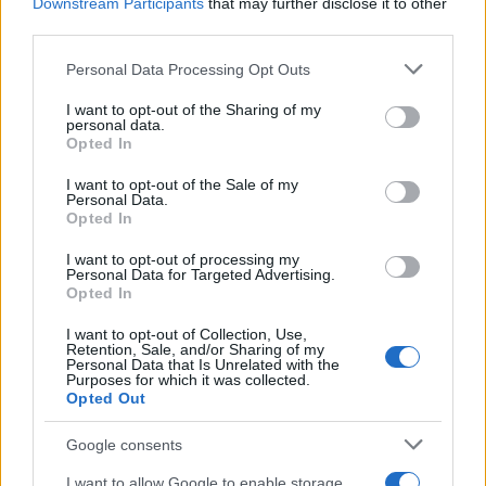
Downstream Participants
that may further disclose it to other
third parties.
Please note that this website/app uses one or more Google
Personal Data Processing Opt Outs
services and may gather and store information including but
not limited to your visit or usage behaviour. You may click to
I want to opt-out of the Sharing of my
personal data.
grant or deny consent to Google and its third-party tags to
Opted In
use your data for below specified purposes in below Google
consent section.
I want to opt-out of the Sale of my
Personal Data.
Opted In
I want to opt-out of processing my
Personal Data for Targeted Advertising.
Opted In
I want to opt-out of Collection, Use,
Retention, Sale, and/or Sharing of my
Personal Data that Is Unrelated with the
Στις δημόσιες κληρώσεις συμμετέχουν αυτόματα,
Purposes for which it was collected.
με βάση τα στοιχεία που συλλέγει η φορολογική
Opted Out
διοίκηση, τα φυσικά πρόσωπα που διαθέτουν ΑΦΜ
Google consents
στην Ελλάδα και έχουν ηλικία άνω των 18 ετών,
I want to allow Google to enable storage