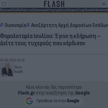
ιδήσεων
Ελλάδα
Πολιτική
Οικονομία
Επιχειρήσεις
Κόσμος
Σπορ
Showbiz
Weekend
Οικονομία
Ανεξάρτητη Αρχή Δημοσίων Εσόδων
Φορολοταρία Ιουλίου: Έγινε η κλήρωση –
Δείτε τους τυχερούς που κέρδισαν
30.08.2022 16:19
Τάνια
Γκιώση
Κάνε κλικ και δες περισσότερο
Flash.gr
στην αναζήτηση της
Google