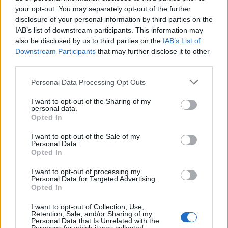
your opt-out. You may separately opt-out of the further
disclosure of your personal information by third parties on the
IAB’s list of downstream participants. This information may
also be disclosed by us to third parties on the
IAB’s List of
Downstream Participants
that may further disclose it to other
third parties.
Please note that this website/app uses one or more Google
Personal Data Processing Opt Outs
services and may gather and store information including but
not limited to your visit or usage behaviour. You may click to
I want to opt-out of the Sharing of my
personal data.
grant or deny consent to Google and its third-party tags to
Opted In
use your data for below specified purposes in below Google
consent section.
I want to opt-out of the Sale of my
Personal Data.
Opted In
I want to opt-out of processing my
Personal Data for Targeted Advertising.
Opted In
I want to opt-out of Collection, Use,
Retention, Sale, and/or Sharing of my
Personal Data that Is Unrelated with the