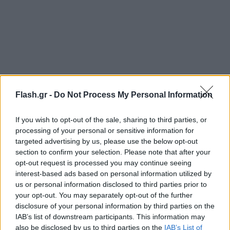
Flash.gr -
Do Not Process My Personal Information
If you wish to opt-out of the sale, sharing to third parties, or
Μάλιστα, η φωτιά φέρεται να βρίσκεται κοντά σε
processing of your personal or sensitive information for
ξενοδοχειακή μονάδα. Άμεσα σπεύδουν στο σημείο
targeted advertising by us, please use the below opt-out
section to confirm your selection. Please note that after your
τα πρώτα πυροσβεστικά οχήματα, καθώς επίσης
opt-out request is processed you may continue seeing
και τμήματα της Πολιτικής Προστασίας. Σκοπός
interest-based ads based on personal information utilized by
είναι να προλάβουν την πυρκαγιά και να μην
us or personal information disclosed to third parties prior to
your opt-out. You may separately opt-out of the further
υπάρξει επέκταση της φωτιάς.
disclosure of your personal information by third parties on the
IAB’s list of downstream participants. This information may
also be disclosed by us to third parties on the
IAB’s List of