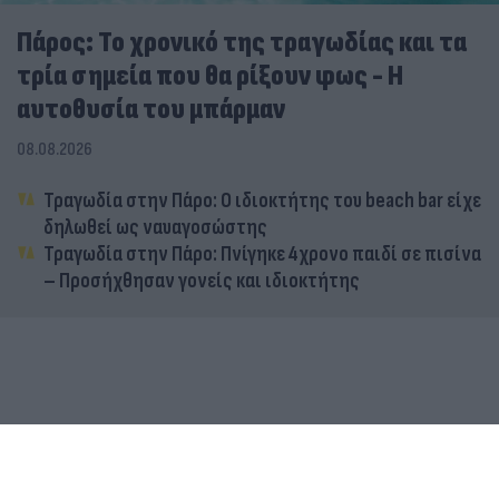
Πάρος: Το χρονικό της τραγωδίας και τα
τρία σημεία που θα ρίξουν φως - Η
αυτοθυσία του μπάρμαν
08.08.2026
Τραγωδία στην Πάρο: Ο ιδιοκτήτης του beach bar είχε
δηλωθεί ως ναυαγοσώστης
Τραγωδία στην Πάρο: Πνίγηκε 4χρονο παιδί σε πισίνα
– Προσήχθησαν γονείς και ιδιοκτήτης