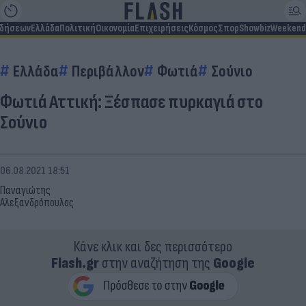
ιδήσεων
Ελλάδα
Πολιτική
Οικονομία
Επιχειρήσεις
Κόσμος
Σπορ
Showbiz
Weekend
Ελλάδα
Περιβάλλον
Φωτιά
Σούνιο
Φωτιά Αττική: Ξέσπασε πυρκαγιά στο
Σούνιο
06.08.2021 18:51
Παναγιώτης
Αλεξανδρόπουλος
Κάνε κλικ και δες περισσότερο
Flash.gr
στην αναζήτηση της
Google