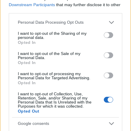
Downstream Participants
that may further disclose it to other
third parties.
Please note that this website/app uses one or more Google
Personal Data Processing Opt Outs
services and may gather and store information including but
not limited to your visit or usage behaviour. You may click to
I want to opt-out of the Sharing of my
personal data.
grant or deny consent to Google and its third-party tags to
Opted In
use your data for below specified purposes in below Google
consent section.
I want to opt-out of the Sale of my
Personal Data.
Opted In
I want to opt-out of processing my
Personal Data for Targeted Advertising.
Opted In
I want to opt-out of Collection, Use,
Retention, Sale, and/or Sharing of my
Personal Data that Is Unrelated with the
Purposes for which it was collected.
Opted Out
Google consents