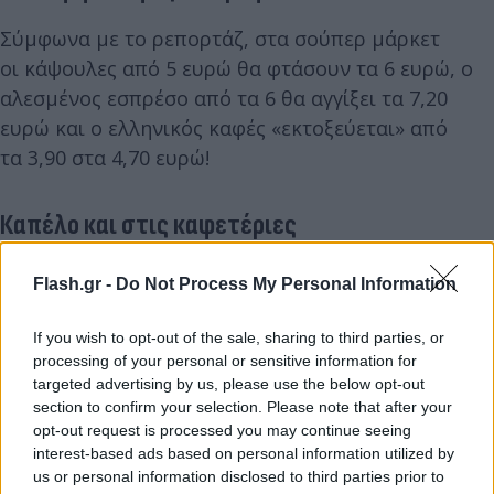
Σύμφωνα με το ρεπορτάζ, στα σούπερ μάρκετ
οι κάψουλες από 5 ευρώ θα φτάσουν τα 6 ευρώ, ο
αλεσμένος εσπρέσο από τα 6 θα αγγίξει τα 7,20
ευρώ και ο ελληνικός καφές «εκτοξεύεται» από
τα 3,90 στα 4,70 ευρώ!
Καπέλο και στις καφετέριες
Μετά την επαναφορά του ΦΠΑ 24% από το 13 στον
Flash.gr -
Do Not Process My Personal Information
σερβιριζόμενο καφέ θεωρείται βέβαιο ότι οι
καφετέριες θα αυξήσουν τις τιμές λόγω των
If you wish to opt-out of the sale, sharing to third parties, or
ανατιμήσεων στις πρώτες ύλες.
processing of your personal or sensitive information for
targeted advertising by us, please use the below opt-out
section to confirm your selection. Please note that after your
opt-out request is processed you may continue seeing
interest-based ads based on personal information utilized by
us or personal information disclosed to third parties prior to