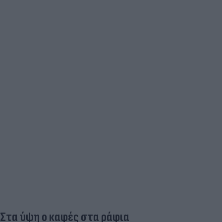
Στα ύψη ο καφές στα ράφια