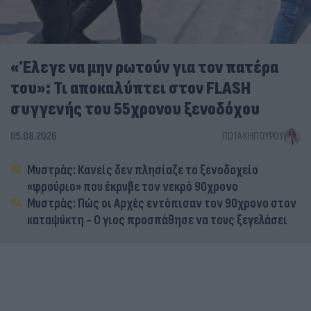
«Έλεγε να μην ρωτούν για τον πατέρα
του»: Τι αποκαλύπτει στον FLASH
συγγενής του 55χρονου ξενοδόχου
05.08.2026
ΓΙΏΤΑ ΚΗΠΟΥΡΟΎ
Μυστράς: Κανείς δεν πλησίαζε το ξενοδοχείο
«φρούριο» που έκρυβε τον νεκρό 90χρονο
Μυστράς: Πώς οι Αρχές εντόπισαν τον 90χρονο στον
καταψύκτη - Ο γιος προσπάθησε να τους ξεγελάσει