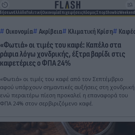
ιδήσεων
Ελλάδα
Πολιτική
Οικονομία
Επιχειρήσεις
Κόσμος
Σπορ
Showbiz
Weekend
Οικονομία
Ακρίβεια
Κλιματική Κρίση
Καφέ
«Φωτιά» οι τιμές του καφέ: Καπέλο στα
ράφια λόγω χονδρικής, έξτρα βαρίδι στις
καφετέριες ο ΦΠΑ 24%
«Φωτιά» οι τιμές του καφέ από τον Σεπτέμβριο
αφού υπάρχουν σημαντικές αυξήσεις στη χονδρική
ενώ περαιτέρω πίεση προκαλεί η επαναφορά του
ΦΠΑ 24% στον σερβιριζόμενο καφέ.