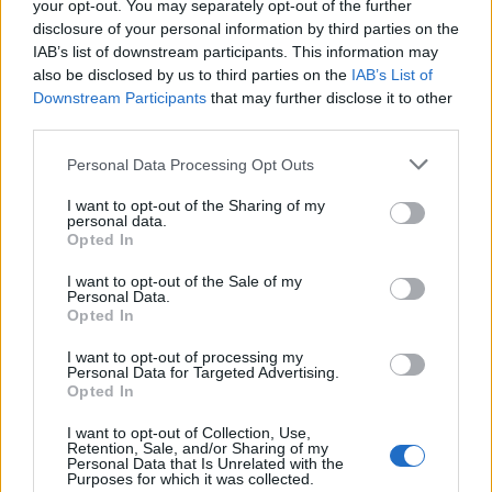
your opt-out. You may separately opt-out of the further
disclosure of your personal information by third parties on the
IAB’s list of downstream participants. This information may
also be disclosed by us to third parties on the
IAB’s List of
Downstream Participants
that may further disclose it to other
third parties.
Please note that this website/app uses one or more Google
Personal Data Processing Opt Outs
services and may gather and store information including but
not limited to your visit or usage behaviour. You may click to
I want to opt-out of the Sharing of my
personal data.
grant or deny consent to Google and its third-party tags to
Opted In
use your data for below specified purposes in below Google
consent section.
I want to opt-out of the Sale of my
Personal Data.
Opted In
I want to opt-out of processing my
Personal Data for Targeted Advertising.
Opted In
I want to opt-out of Collection, Use,
Retention, Sale, and/or Sharing of my
Personal Data that Is Unrelated with the
Purposes for which it was collected.