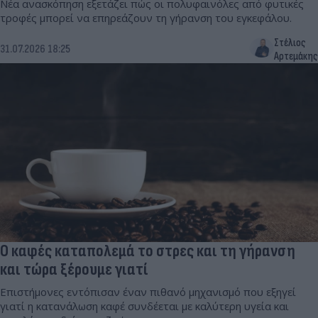
Νέα ανασκόπηση εξετάζει πώς οι πολυφαινόλες από φυτικές
τροφές μπορεί να επηρεάζουν τη γήρανση του εγκεφάλου.
Στέλιος
31.07.2026 18:25
Αρτεμάκης
Ο καφές καταπολεμά το στρες και τη γήρανση
και τώρα ξέρουμε γιατί
Επιστήμονες εντόπισαν έναν πιθανό μηχανισμό που εξηγεί
γιατί η κατανάλωση καφέ συνδέεται με καλύτερη υγεία και