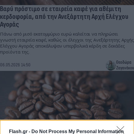
Βαρύ πρόστιμο σε εταιρεία καφέ για αθέμιτη
κερδοφορία, από την Ανεξάρτητη Αρχή Ελέγχου
Αγοράς
Πάνω από μισό εκατομμύριο ευρώ καλείται να πληρώσει
γνωστή εταιρεία καφέ, καθώς οι έλεγχοι της Ανεξάρτητης Αρχής
Ελέγχου Αγοράς αποκάλυψαν υπερβολικά κέρδη σε δεκάδες
προϊόντα της.
Θεοδώρα
06.05.2026 14:50
Ζαγανάκου
Flash.gr -
Do Not Process My Personal Information