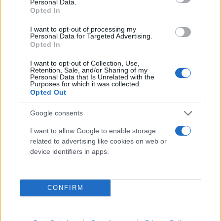
Personal Data.
Γιατί ο καφές βελτιώνει τη διάθεση, ακόμα και
Opted In
χωρίς καφεΐνη
I want to opt-out of processing my
Νέα έρευνα αποκαλύπτει πώς ο καφές επηρεάζει εγκέφαλο και
Personal Data for Targeted Advertising.
μικροβίωμα.
Opted In
Στέλιος
I want to opt-out of Collection, Use,
24.04.2026 16:22
Retention, Sale, and/or Sharing of my
Αρτεμάκης
Personal Data that Is Unrelated with the
Purposes for which it was collected.
Opted Out
Google consents
I want to allow Google to enable storage
related to advertising like cookies on web or
device identifiers in apps.
CONFIRM
Καφές και εγκέφαλος: Η σωστή ποσότητα
μειώνει σημαντικά τον κίνδυνο άνοιας