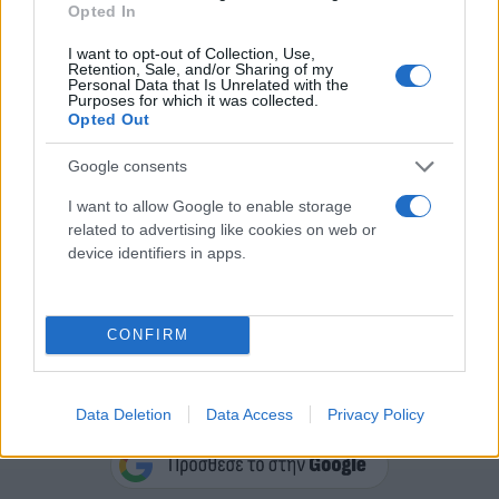
Opted In
I want to opt-out of Collection, Use,
Retention, Sale, and/or Sharing of my
Συγκεκριμένα, ξέσπασε πυρκαγιά σε λεωφορείο με
Personal Data that Is Unrelated with the
Purposes for which it was collected.
επιβάτες, στην παλαιά εθνική οδό Λάρισας –
Opted Out
Θεσσαλονίκης στο ύψος του «Νιαβή» στο ρεύμα
Google consents
προς Λάρισα. Άμεσα εκκενώθηκε το λεωφορείο
χωρίς ευτυχώς να κινδυνέψει κάποιος.
I want to allow Google to enable storage
related to advertising like cookies on web or
device identifiers in apps.
Τα χειρότερα τελικά πρόλαβε η επέμβαση του
οδηγού ο οποίος με τη χρήση πυροσβεστήρα
περιόρισε τη φωτιά.
CONFIRM
Κάνε κλικ και δες περισσότερο
Data Deletion
Data Access
Privacy Policy
Flash.gr
στην αναζήτηση της
Google