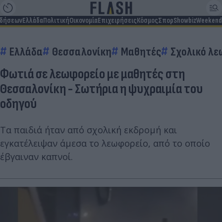
ιδήσεων
Ελλάδα
Πολιτική
Οικονομία
Επιχειρήσεις
Κόσμος
Σπορ
Showbiz
Weekend
Ελλάδα
Θεσσαλονίκη
Μαθητές
Σχολικό λε
Φωτιά σε λεωφορείο με μαθητές στη
Θεσσαλονίκη - Σωτήρια η ψυχραιμία του
οδηγού
Τα παιδιά ήταν από σχολική εκδρομή και
εγκατέλειψαν άμεσα το λεωφορείο, από το οποίο
έβγαιναν καπνοί.