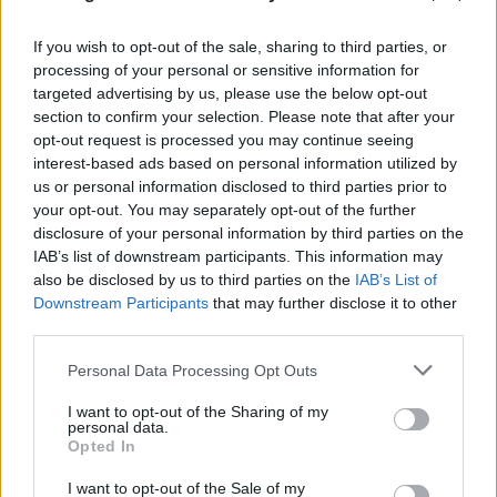
If you wish to opt-out of the sale, sharing to third parties, or
processing of your personal or sensitive information for
targeted advertising by us, please use the below opt-out
section to confirm your selection. Please note that after your
opt-out request is processed you may continue seeing
interest-based ads based on personal information utilized by
Το τέλος στελεχών του ΣΚΑΪ: Το χρονικό ενός
us or personal information disclosed to third parties prior to
προαναγγελθέντος «θανάτου» με σφραγίδα Γιάννη
your opt-out. You may separately opt-out of the further
Αλαφούζου
disclosure of your personal information by third parties on the
IAB’s list of downstream participants. This information may
07.08.2026
ΧΡΊΣΛΑ ΓΕΩΡΓΑΚΟΠΟΎΛΟΥ
also be disclosed by us to third parties on the
IAB’s List of
Downstream Participants
that may further disclose it to other
third parties.
Please note that this website/app uses one or more Google
Personal Data Processing Opt Outs
services and may gather and store information including but
not limited to your visit or usage behaviour. You may click to
I want to opt-out of the Sharing of my
personal data.
grant or deny consent to Google and its third-party tags to
Opted In
use your data for below specified purposes in below Google
consent section.
I want to opt-out of the Sale of my