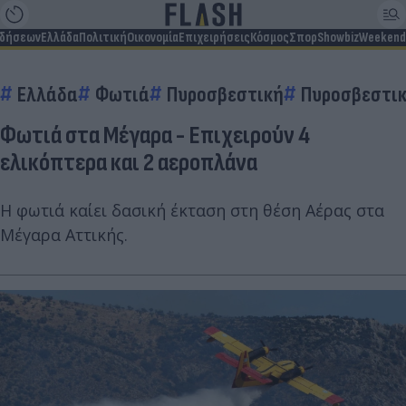
ιδήσεων
Ελλάδα
Πολιτική
Οικονομία
Επιχειρήσεις
Κόσμος
Σπορ
Showbiz
Weekend
Ελλάδα
Φωτιά
Πυροσβεστική
Πυροσβεστικ
Φωτιά στα Μέγαρα - Επιχειρούν 4
ελικόπτερα και 2 αεροπλάνα
Η φωτιά καίει δασική έκταση στη θέση Αέρας στα
Μέγαρα Αττικής.