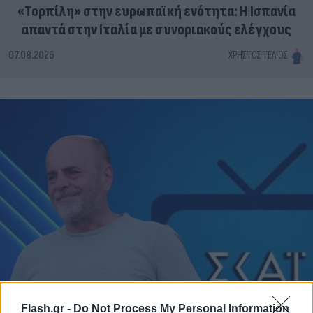
«Τορπίλη» στην ευρωπαϊκή ενότητα: Η Ισπανία
απαντά στην Ιταλία με συνοριακούς ελέγχους
07.08.2026
ΧΡΉΣΤΟΣ ΤΈΛΙΟΣ
Flash.gr -
Do Not Process My Personal Information