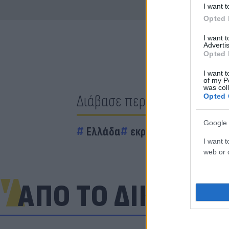
I want t
Opted 
I want 
Advertis
Opted 
I want t
of my P
was col
Διάβασε περισσότερα
Opted 
Google 
Ελλάδα
εκρήξεις
Μαγνησία
I want t
web or d
ΑΠΟ ΤΟ ΔΙΚΤΥΟ