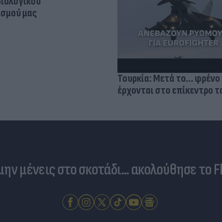
βιολογικού
σμού μας
Τουρκία: Μετά το... φρένο 
έρχονται στο επίκεντρο τα
 μην μένεις στο σκοτάδι... ακολούθησε το F