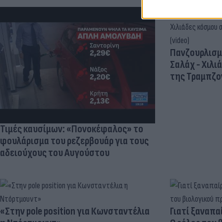
Πανζουρλισμ
Σαλάχ - Χιλι
της Τραμπζον
Τιμές καυσίμων: «Πονοκέφαλος» το
φουλάρισμα του ρεζερβουάρ για τους
αδειούχους του Αυγούστου
«Στην pole position για Κωνσταντέλια
Γιατί ξαναπα