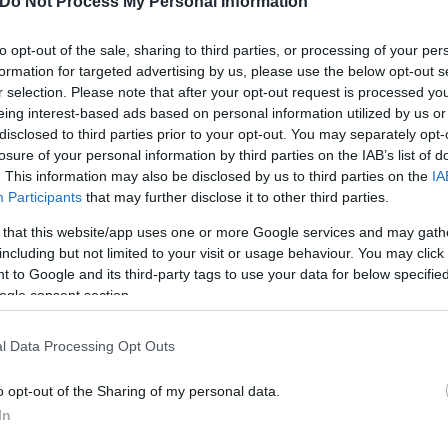
Do Not Process My Personal Information
βες
? Πυρκαγιά στην περιοχή σας ‼️ Ακολουθείτε τις οδηγίες των Αρχών ℹ️
to opt-out of the sale, sharing to third parties, or processing of your per
12Greece)
July 27, 2023
formation for targeted advertising by us, please use the below opt-out s
r selection. Please note that after your opt-out request is processed y
eing interest-based ads based on personal information utilized by us or
όπεδο φυλασσόταν από πυροσβεστικά οχήματα. Το στρατόπεδο έχει εκκεν
disclosed to third parties prior to your opt-out. You may separately opt-
losure of your personal information by third parties on the IAB’s list of
ι απομακρυνθεί. Mέσα σε λίγα λεπτά, έφυγαν οι κάτοικοι από τον Άγιο Γε
. This information may also be disclosed by us to third parties on the
IA
12 να εκκενώσουν τις περιοχές τους.
Participants
that may further disclose it to other third parties.
αβαίνουν προς στη Νέα Αγχίαλο γι
 that this website/app uses one or more Google services and may gath
including but not limited to your visit or usage behaviour. You may click 
 to Google and its third-party tags to use your data for below specifi
ogle consent section.
βαίνουν στη Νέα Αγχίαλο για να βοηθήσουν τους κατοίκους και αν χρειασ
αμφιθέατρο, έχει φτάσει λεωφορείο για να τους παραλάβει, όμως δεν μπο
l Data Processing Opt Outs
o opt-out of the Sharing of my personal data.
ερο
Flash.gr
στην αναζήτηση της
Google
In