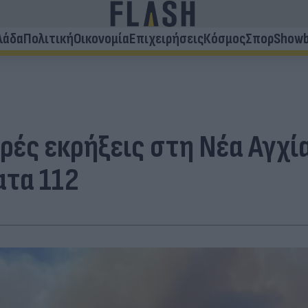
λάδα
Πολιτική
Οικονομία
Επιχειρήσεις
Κόσμος
Σπορ
Showb
ές εκρήξεις στη Νέα Αγχία
ατα 112