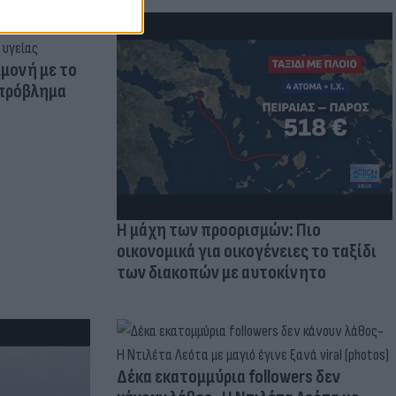
μμονή με το
 πρόβλημα
Η μάχη των προορισμών: Πιο
οικονομικά για οικογένειες το ταξίδι
των διακοπών με αυτοκίνητο
Δέκα εκατομμύρια followers δεν