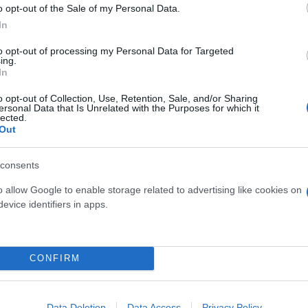
o opt-out of the Sale of my Personal Data.
In
to opt-out of processing my Personal Data for Targeted
ing.
In
o opt-out of Collection, Use, Retention, Sale, and/or Sharing
ersonal Data that Is Unrelated with the Purposes for which it
lected.
Out
consents
o allow Google to enable storage related to advertising like cookies on
evice identifiers in apps.
CONFIRM
Data Deletion
Data Access
Privacy Policy