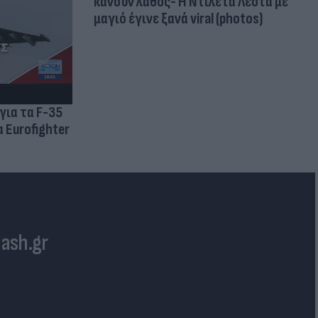
κάνουν λάθος- Η Ντιλέτα Λεότα με
μαγιό έγινε ξανά viral (photos)
για τα F-35
 Eurofighter
lash.gr