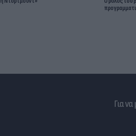
η Ντόρτμουντ»
Ο ρόλος του 
προγραμματι
Για να