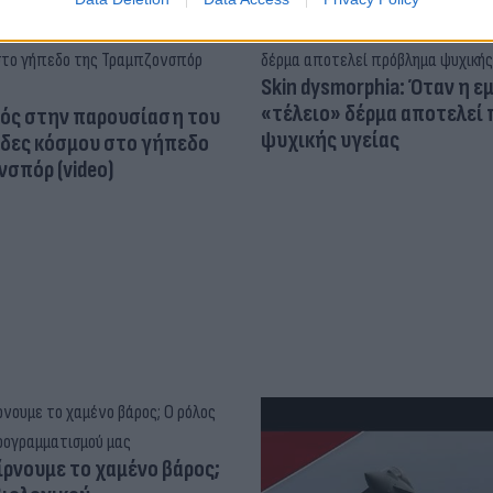
Skin dysmorphia: Όταν η ε
«τέλειο» δέρμα αποτελεί
ός στην παρουσίαση του
ψυχικής υγείας
άδες κόσμου στο γήπεδο
σπόρ (video)
ίρνουμε το χαμένο βάρος;