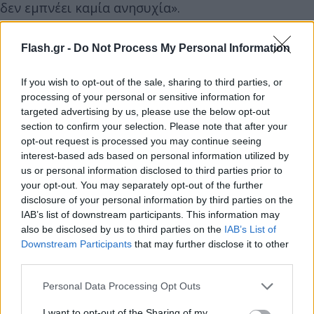
δεν εμπνέει καμία ανησυχία».
Flash.gr -
Do Not Process My Personal Information
If you wish to opt-out of the sale, sharing to third parties, or
processing of your personal or sensitive information for
targeted advertising by us, please use the below opt-out
section to confirm your selection. Please note that after your
opt-out request is processed you may continue seeing
interest-based ads based on personal information utilized by
us or personal information disclosed to third parties prior to
your opt-out. You may separately opt-out of the further
disclosure of your personal information by third parties on the
IAB’s list of downstream participants. This information may
also be disclosed by us to third parties on the
IAB’s List of
Downstream Participants
that may further disclose it to other
third parties.
Please note that this website/app uses one or more Google
Personal Data Processing Opt Outs
services and may gather and store information including but
not limited to your visit or usage behaviour. You may click to
I want to opt-out of the Sharing of my