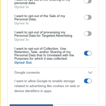
personal data.
grant or deny consent to Google and its third-party tags to
Opted In
use your data for below specified purposes in below Google
consent section.
I want to opt-out of the Sale of my
Personal Data.
Opted In
I want to opt-out of processing my
Personal Data for Targeted Advertising.
Opted In
I want to opt-out of Collection, Use,
Retention, Sale, and/or Sharing of my
Personal Data that Is Unrelated with the
Purposes for which it was collected.
Στο σημείο επιχειρούν επίγειες και εναέριες
Opted Out
δυνάμεις της Πυροσβεστικής και συγκεκριμένα 15
πυροσβέστες με έξι οχήματα και δύο αεροσκάφη.
Google consents
I want to allow Google to enable storage
related to advertising like cookies on web or
Κάνε κλικ και δες περισσότερο
device identifiers in apps.
Flash.gr
στην αναζήτηση της
Google