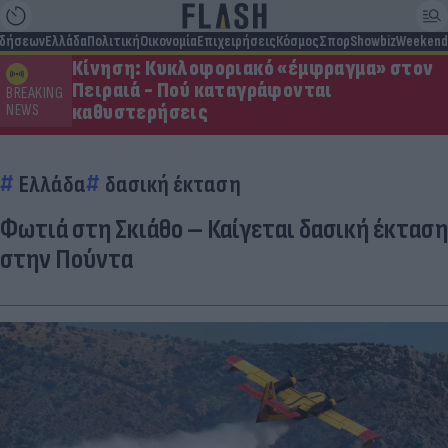
ιδήσεων
Ελλάδα
Πολιτική
Οικονομία
Επιχειρήσεις
Κόσμος
Σπορ
Showbiz
Weekend
Κίνηση: Κυκλοφοριακό «έμφραγμα» στον
Πειραιά - Πού καταγράφονται
BREAKING
καθυστερήσεις
NEWS
Ελλάδα
δασική έκταση
Φωτιά στη Σκιάθο – Καίγεται δασική έκταση
στην Πούντα